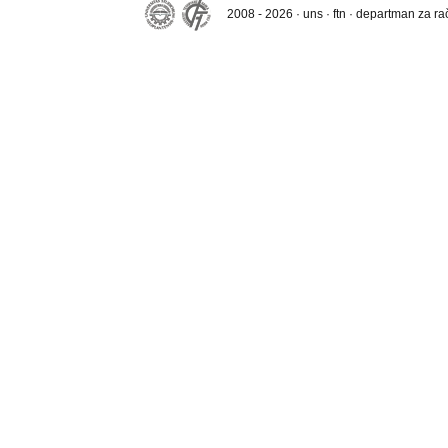
2008 - 2026 · uns · ftn · departman za r