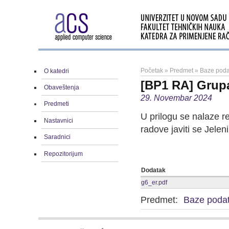
Početak
»
Predmet
»
Baze poda
O katedri
[BP1 RA] Grupa 
Obaveštenja
29. Novembar 2024
Predmeti
U prilogu se nalaze re
Nastavnici
radove javiti se Jelen
Saradnici
Repozitorijum
Dodatak
g6_er.pdf
Predmet:
Baze poda