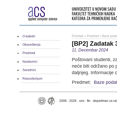
Početak
»
Predmet
»
Baze poda
O katedri
[BP2] Zadatak 
Obaveštenja
11. Decembar 2024
Predmeti
Poštovani studenti, 
Nastavnici
neće biti održano po p
Saradnici
daljnjeg. Informacije
Repozitorijum
Predmet:
Baze poda
2008 - 2026 · uns · ftn · departman za r