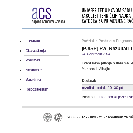
Početak
»
Predmet
»
Programski
O katedri
[PJiSP] RA, Rezultati T
Obaveštenja
14. Decembar 2024
Predmeti
Eventualna pitanja putem mail-
Marjanski Mihajlo
Nastavnici
Saradnici
Dodatak
rezultati_petak_10_30.pdf
Repozitorijum
Predmet:
Programski jezici i s
2008 - 2026 · uns · ftn · departman za r