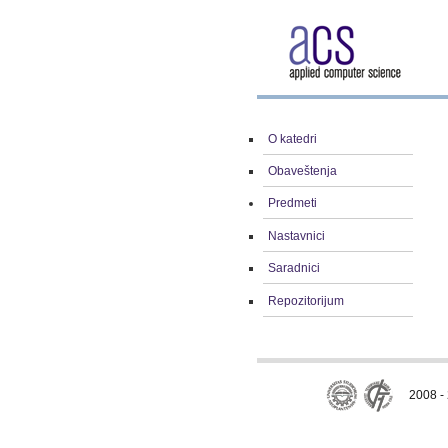
O katedri
Obaveštenja
Predmeti
Nastavnici
Saradnici
Repozitorijum
2008 - 