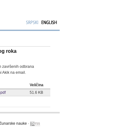
og roka
on završenih odbrana
i Akik na email.
Veličina
pdf
51.6 KB
računarske nauke ·
rss