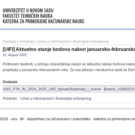
Početak
»
Predmet
»
Uvod u informacioni i finansijski inženjering
[UIFI] Aktuelno stanje bodova nakon januarsko-februarsk
10. Avgust 2025
Poštovani studenti, u prilogu obaveštenja nalazi se aktuelno stanje bodova nak
projekata u januarsko-februarskom roku. Za sva pitanja i neodumice javiti se Elen
Dodatak
UNS_FTN_IN_2024_2025_UIFI_SpisakStudenata_i_ocene - Bodovi_10082025.
Predmet:
Uvod u informacioni i finansijski inženjering
2026 · uns · ftn · departman za računarstvo i automatiku · katedra za primenjene 