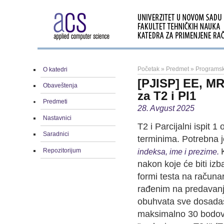
Početak
»
Predmet
»
Programski
O katedri
[PJISP] EE, MR 
Obaveštenja
za T2 i PI1
Predmeti
28. Avgust 2025
Nastavnici
T2 i Parcijalni ispit 
Saradnici
terminima. Potrebna j
Repozitorijum
indeksa, ime i prezime.
nakon koje će biti izba
formi testa na računa
rađenim na predavanji
obuhvata sve dosadaš
maksimalno 30 bodova.