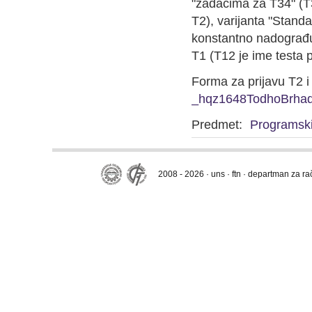
"zadacima za T34" (T34
T2), varijanta "Stand
konstantno nadograđuj
T1 (T12 je ime testa po
Forma za prijavu T2 i
_hqz1648TodhoBrha
Predmet:
Programski 
2008 - 2026 · uns · ftn · departman za r