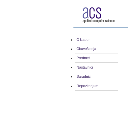
O katedri
Obaveštenja
Predmeti
Nastavnici
Saradnici
Repozitorijum