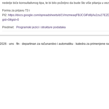
nedelje biće konsultativnog tipa, te bi bilo poželjno da bude što više pitanja u ve
Forma za prijavu T3 i
PI2:
https://docs.google.com/spreadsheets/d/1VmzmeaqFBJCGIFd8jAx2zu27EZD
gid=0#gid=0
Predmet:
Programski jezici i strukture podataka
2026 · uns · ftn · departman za računarstvo i automatiku · katedra za primenjene 