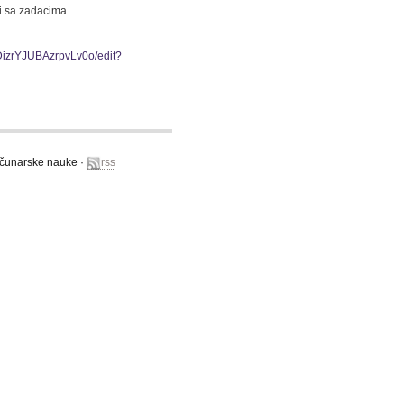
zi sa zadacima.
izrYJUBAzrpvLv0o/edit?
računarske nauke ·
rss