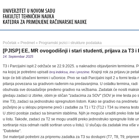
Početak
»
Predmet
»
Programski jezici i strukture podataka
[PJISP] EE, MR ovogodišnji i stari studenti, prijava za T3 i 
14. Septembar 2025
T3 i Parcijalni ispit 2 održaće se 22.9.2025. u naknadno objavljenim terminima. P
na kojoj je potrebno upisati
Krajnji
rok za prijavu je pet
b
roj indeksa, ime i prezime.
koje će biti izbačeni termini i učionice. Prvo se radi Parcijalni ispit 2 u formi testa
pitanja povezana sa gradivom rađenim na predavanjima. U ostatku termina, radi 
obuhvata sve dosadašnje pređeno gradivo na vežbama. Zadatak će nositi maksi
gledaju zadaci iz zbirke, obim je sličan "zadacima za SOV" (SOV je ime testa po sta
ime T3), zadaci sa jednostruko spregnutom listom. Kako se gradivo na predmetu
poželjno je u sklopu pripreme preći i zadatke za T1 i T2 (T12 i T34 su imena testov
U zbirci postoje zadaci sa binarnim stablima. Njih je moguće uraditi preko liste tak
u listu. Takođe, zadaci za T2 se mogu uraditi preko jednostruko spregnute liste u
sortiranje niza odmah raditi sortiran unos u listu). U slučaju da zadatak ima više va
"Datoteke".
Svi materijali potrebni za pripremu zadatka za T3 su dostupni (T7, T8, T9, pripr