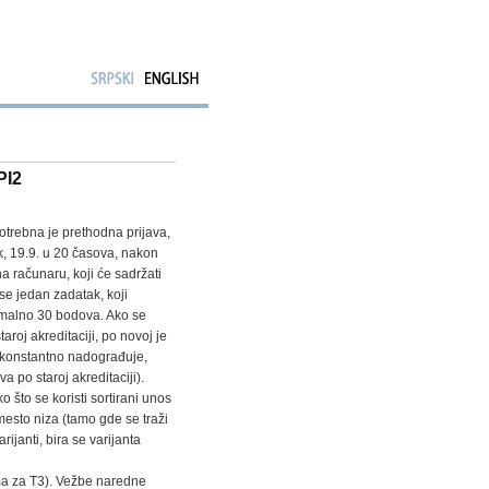
PI2
otrebna je prethodna prijava,
ak, 19.9. u 20 časova, nakon
 na računaru, koji će sadržati
se jedan zadatak, koji
malno 30 bodova. Ako se
roj akreditaciji, po novoj je
 konstantno nadograđuje,
a po staroj akreditaciji).
o što se koristi sortirani unos
mesto niza (tamo gde se traži
rijanti, bira se varijanta
ema za T3). Vežbe naredne