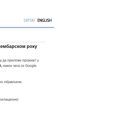
птембарском року
у да приложе пројекат у
9,
након чега се Google
но објављени.
 релационе)