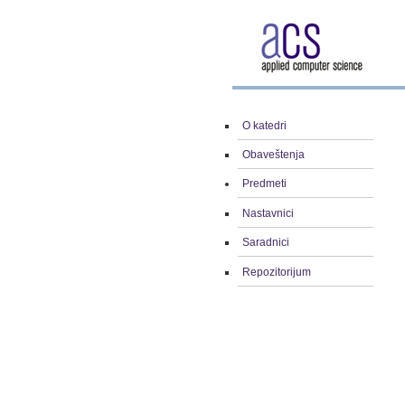
O katedri
Obaveštenja
Predmeti
Nastavnici
Saradnici
Repozitorijum