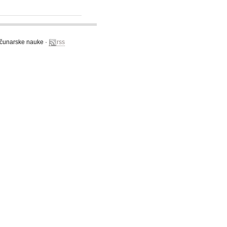
računarske nauke ·
rss