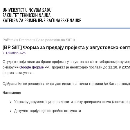
Početak
»
Predmet
»
Baze podataka na SIIT-u
[BP SIIT] Форма за предају пројекта у августовско-се
7. Oktobar 2025
Студенти који желе да бране пројекат у августовско-септембарском року мог
оквиру
>>
Google форме
<<
. Пројекат је неопходно послати до
12.10. у 23:5
форма закључава.
Одбрана ће се реализовати на дан испита, а тачни термини ће бити накнад
Напомене:
У оквиру документације приложити слику креираних шема (логичке и
Документацију није потребно штампати