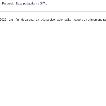
Predmet:
Baze podataka na SIIT-u
2026 · uns · ftn · departman za računarstvo i automatiku · katedra za primenjene 