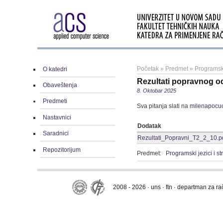
Početak
»
Predmet
»
Programski
O katedri
Rezultati popravnog o
Obaveštenja
8. Oktobar 2025
Predmeti
Sva pitanja slati na
milenapocu
Nastavnici
Dodatak
Saradnici
Rezultati_Popravni_T2_2_10.p
Repozitorijum
Predmet:
Programski jezici i s
2008 - 2026 · uns · ftn · departman za r