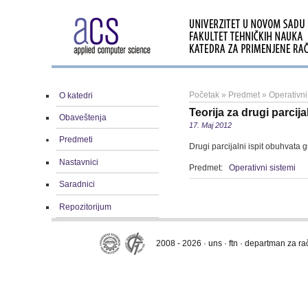
Početak
»
Predmet
»
Operativni
O katedri
Teorija za drugi parcijal
Obaveštenja
17. Maj 2012
Predmeti
Drugi parcijalni ispit obuhvata 
Nastavnici
Predmet:
Operativni sistemi
Saradnici
Repozitorijum
2008 - 2026 · uns · ftn · departman za r