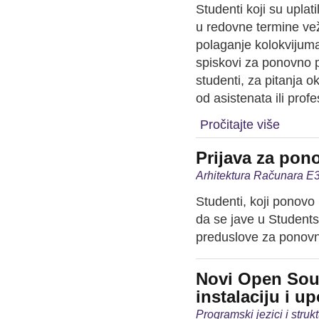
Studenti koji su upla
u redovne termine vežb
polaganje kolokvijuma.
spiskovi za ponovno p
studenti, za pitanja 
od asistenata ili profe
Pročitajte više
Prijava za pon
Arhitektura Računara E3
Studenti, koji ponovo
da se jave u Student
preduslove za ponovn
Novi Open Sour
instalaciju i 
Programski jezici i stru