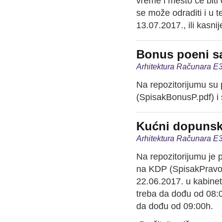
vreme i mesto će biti
se može odraditi i u 
13.07.2017., ili kasni
Bonus poeni sa
Arhitektura Računara E3
Na repozitorijumu su 
(SpisakBonusP.pdf) i
Kućni dopunski
Arhitektura Računara E3
Na repozitorijumu je 
na KDP (SpisakPravoK
22.06.2017. u kabine
treba da dođu od 08:0
da dođu od 09:00h.