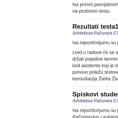
Na prvom parcijalnom t
na probnom testu.
Rezultati testa
Arhitektura Računara E3 
Na repozitorijumu su p
Uvid u radove će se ob
držali pojedine termi
kod asistenta koji je d
ponovo polažu testov
konsultacija Žarka Ži
Spiskovi stude
Arhitektura Računara E3 
Na repozitorijumu su 
Računarstvo i automat