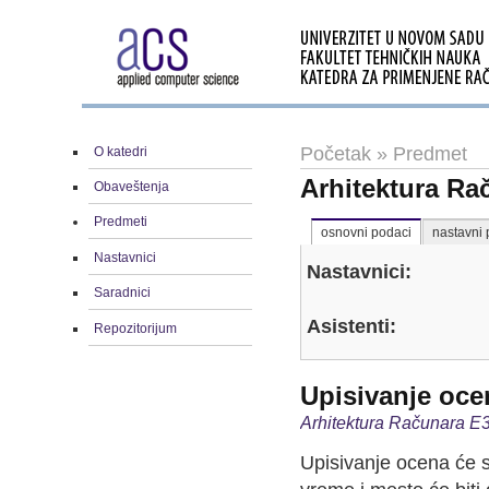
Početak
»
Predmet
O katedri
Arhitektura Ra
Obaveštenja
Predmeti
osnovni podaci
nastavni 
Nastavnici
Nastavnici:
Saradnici
Asistenti:
Repozitorijum
Upisivanje oce
Arhitektura Računara E3
Upisivanje ocena će 