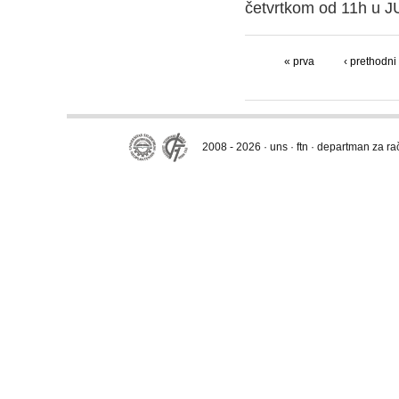
četvrtkom od 11h u 
« prva
‹ prethodni
2008 - 2026 · uns · ftn · departman za r