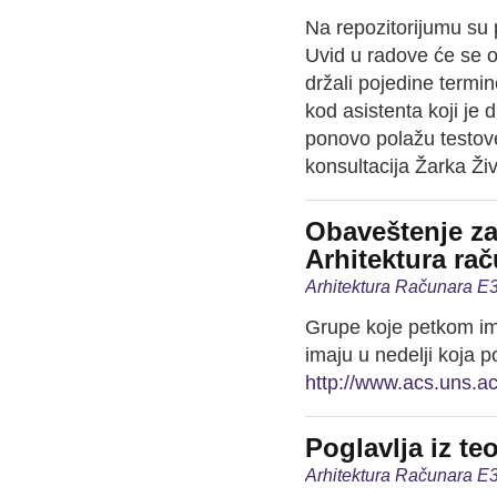
Na repozitorijumu su p
Uvid u radove će se ob
držali pojedine termi
kod asistenta koji je d
ponovo polažu testov
konsultacija Žarka Ži
Obaveštenje za 
Arhitektura ra
Arhitektura Računara E3
Grupe koje petkom ima
imaju u nedelji koja po
http://www.acs.uns.a
Poglavlja iz teo
Arhitektura Računara E3