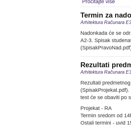
Pročitajte više
Termin za nad
Arhitektura Računara E3
Nadonkada će se održa
A2-3. Spisak studena
(SpisakPravoNad.pdf)
Rezultati pred
Arhitektura Računara E3
Rezultati predmetnog 
(SpisakProjekat.pdf). 
test će se obaviti po
Projekat - RA
Termin sredom od 14h
Ostali termini - uvid 