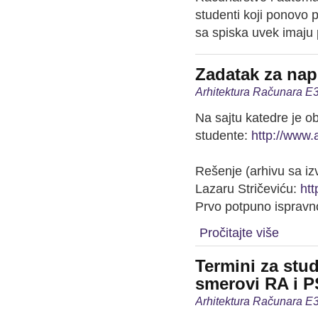
studenti koji ponovo 
sa spiska uvek imaju
Zadatak za nap
Arhitektura Računara E3
Na sajtu katedre je o
studente:
http://www.
Rešenje (arhivu sa iz
Lazaru Stričeviću:
htt
Prvo potpuno ispravno
Pročitajte više
Termini za stu
smerovi RA i P
Arhitektura Računara E3