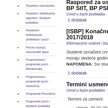
Raspored za us
Paralelno računarstvo
BP SIIT, BP PSI
Paralelni i distribuirani
Uvod u baze podataka -
algoritmi i strukture
1 dodatak
podataka
[ISBP] Konačno
Paralelne i
distribuirane
2017/2018
arhitekture i jezici
Informacioni sistemi i b
Proces razvoja
Studenti označeni cr
računarskih igara
moraju sledeće godin
Programiranje i
NAPOMENA
: Svi st
programski jezici -
Mehatronika
1 dodatak
Programiranje i
programski jezici -
Termini usmeno
Saobraćaj
Uvod u baze podataka -
Programski Prevodioci
Termini za usmeni:
Programski jezici i
strukture podataka