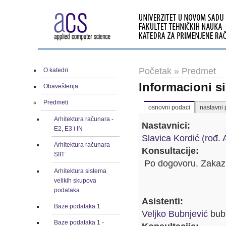
Početak
»
Predmet
O katedri
Informacioni s
Obaveštenja
Predmeti
osnovni podaci
nastavni 
Arhitektura računara -
Nastavnici:
E2, E3 i IN
Slavica Kordić (rođ. 
Arhitektura računara
Konsultacije:
SIIT
Po dogovoru. Zakazu
Arhitektura sistema
velikih skupova
podataka
Asistenti:
Baze podataka 1
Veljko Bubnjević
bubn
Baze podataka 1 -