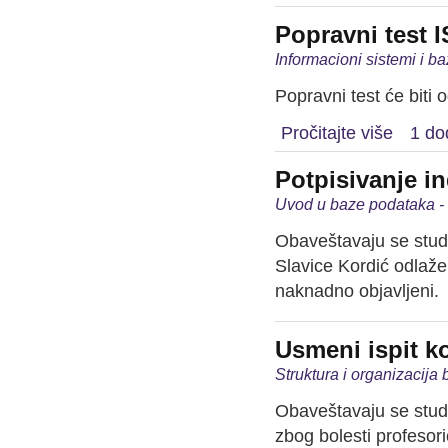
Popravni test 
Informacioni sistemi i b
Popravni test će biti 
Pročitajte više
1 do
Potpisivanje i
Uvod u baze podataka -
Obaveštavaju se stude
Slavice Kordić odlaže
naknadno objavljeni.
Usmeni ispit ko
Struktura i organizacija
Obaveštavaju se stude
zbog bolesti profesor