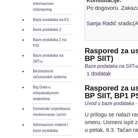
Konsultacije:
Informacioni
Po dogovoru. Zakazu
inženjering
Baze podataka na E1
Sanja Radić
sradic(A
Baze podataka 2
Baze podataka 2 na
PSI
Raspored za us
Baze podataka na
BP SIIT)
SIIT-u
Baze podataka na SIIT-u
Bezbednost
1 dodatak
računarskih sistema
Raspored za us
Big Data u
infrastrukturnim
BP SIIT, BP1 PS
sistemima
Uvod u baze podataka - 
Domenski orijentisano
U prilogu se nalazi r
modelovanje i jezici
smeru. Usmeni ispit z
Informacioni sistemi i
u petak, 9.3. Tačan r
baze podataka