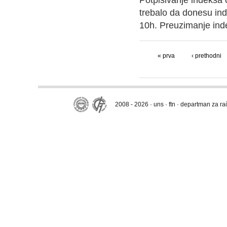
Potpisivanje indeksa ć
trebalo da donesu in
10h. Preuzimanje inde
« prva
‹ prethodni
2008 - 2026 · uns · ftn · departman za r