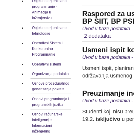
Objektno orijentisano
programiranje -
Raspored za us
Animacija u
inženjerstvu
BP SIIT, BP PSI)
Objektno orijentisane
Uvod u baze podataka -
tehnologije
2 dodataka
Operativni Sistemi i
Usmeni ispit k
Konkurentno
Programiranje
Uvod u baze podataka -
Operativni sistemi
Usmeni ispit, planira
Organizacija podataka
održavanja usmenog is
Osnove proceduralnog
generisanja pokreta
Preuzimanje i
Osnovi programiranja i
Uvod u baze podataka -
programskih jezika
Studenti koji nisu pr
Osnovi računarske
19.2.
isključivo
u per
inteligencije -
Informacioni
inženjering