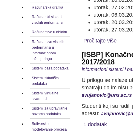
utorak, 20.02.20
utorak, 27.02.20
Računarska grafika
utorak, 06.03.20
Računarski sistemi
utorak, 20.03.20
visokih performansi
utorak, 27.03.20
Računarstvo u oblaku
Pročitajte više
Računarstvo visokih
performansi u
[ISBP] Konačno
informacionom
inženjeringu
2017/2018
Sistemi baza podataka
Informacioni sistemi i b
Sistemi skladišta
U prilogu se nalaze uk
podataka
smatraju da im nisu b
Sistemi virtualne
avujanovic@uns.ac.rs
stvarnosti
Studenti koji su radil
Sistemi za upravljanje
adresu:
avujanovic@u
bazama podataka
1 dodatak
Softversko
modelovanje procesa