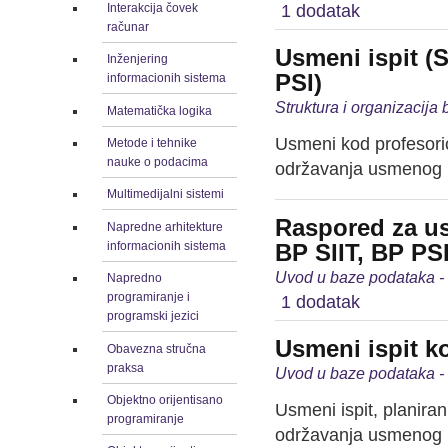
Interakcija čovek
1 dodatak
računar
Usmeni ispit (S
Inženjering
PSI)
informacionih sistema
Struktura i organizacija
Matematička logika
Usmeni kod profesori
Metode i tehnike
nauke o podacima
održavanja usmenog i
Multimedijalni sistemi
Raspored za us
Napredne arhitekture
informacionih sistema
BP SIIT, BP PSI
Uvod u baze podataka -
Napredno
programiranje i
1 dodatak
programski jezici
Usmeni ispit ko
Obavezna stručna
praksa
Uvod u baze podataka -
Objektno orijentisano
Usmeni ispit, planira
programiranje
održavanja usmenog is