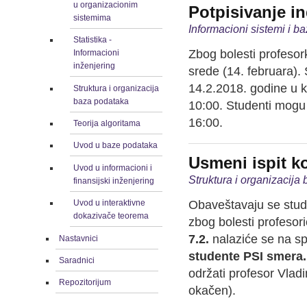
u organizacionim
Potpisivanje i
sistemima
Informacioni sistemi i b
Statistika -
Zbog bolesti profesor
Informacioni
inženjering
srede (14. februara).
14.2.2018. godine u k
Struktura i organizacija
baza podataka
10:00. Studenti mogu 
16:00.
Teorija algoritama
Uvod u baze podataka
Usmeni ispit k
Uvod u informacioni i
Struktura i organizacija
finansijski inženjering
Obaveštavaju se stude
Uvod u interaktivne
dokazivače teorema
zbog bolesti profesori
7.2.
nalaziće se na s
Nastavnici
studente PSI smera
Saradnici
održati profesor Vladi
Repozitorijum
okačen).