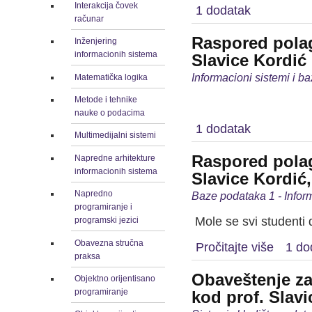
Interakcija čovek
1 dodatak
računar
Raspored polag
Inženjering
informacionih sistema
Slavice Kordić
Informacioni sistemi i 
Matematička logika
Metode i tehnike
nauke o podacima
1 dodatak
Multimedijalni sistemi
Raspored polag
Napredne arhitekture
informacionih sistema
Slavice Kordić,
Napredno
Baze podataka 1 - Infor
programiranje i
Mole se svi studenti 
programski jezici
Obavezna stručna
Pročitajte više
1 do
praksa
Obaveštenje za 
Objektno orijentisano
programiranje
kod prof. Slavi