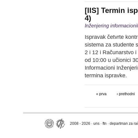
[IIS] Termin is
4)
Inženjering informacioni
Ispravak četvrte kont
sistema za studente s
2 i 12 i Računarstvo i
od 10:00 u učionici 3
Informacioni Inženjer
termina ispravke.
« prva
‹ prethodni
2008 - 2026 · uns · ftn · departman za r