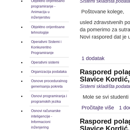
Sistemi skladišta podat
Objektno orijentisano
programiranje -
Poštovane kolege,
Animacija u
inženjerstvu
usled zdravstvenih p
Objektno orijentisane
da pomerimo za sutra, 
tehnologije
Novi raspored dat je u
Operativni Sistemi i
Predme
Konkurentno
Programiranje
1 dodatak
Operativni sistemi
Raspored polag
Organizacija podataka
Slavice Kordić,
Osnove proceduralnog
Sistemi skladišta podat
generisanja pokreta
Osnovi programiranja i
Mole se svi studenti
programskih jezika
Pročitajte više
1 do
Osnovi računarske
inteligencije -
Raspored polag
Informacioni
Slavice Kordić,
inženjering