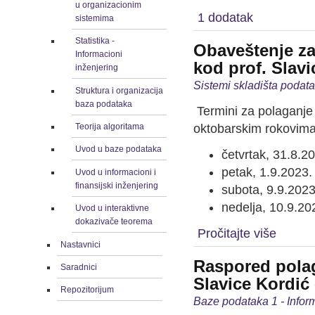
u organizacionim
1 dodatak
sistemima
Statistika -
Obaveštenje za
Informacioni
kod prof. Slavi
inženjering
Sistemi skladišta podata
Struktura i organizacija
baza podataka
Termini za polaganje
Teorija algoritama
oktobarskim rokovima
Uvod u baze podataka
četvrtak, 31.8.2
petak, 1.9.2023.
Uvod u informacioni i
finansijski inženjering
subota, 9.9.202
nedelja, 10.9.20
Uvod u interaktivne
dokazivače teorema
Pročitajte više
Nastavnici
Raspored polag
Saradnici
Slavice Kordić -
Repozitorijum
Baze podataka 1 - Inform