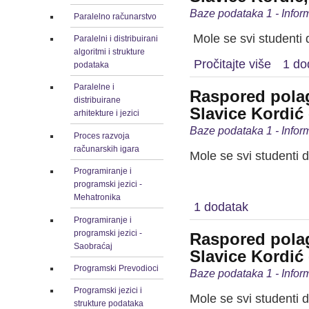
Baze podataka 1 - Infor
Paralelno računarstvo
Mole se svi studenti 
Paralelni i distribuirani
algoritmi i strukture
Pročitajte više
1 do
podataka
Paralelne i
Raspored polag
distribuirane
Slavice Kordić 
arhitekture i jezici
Baze podataka 1 - Inform
Proces razvoja
računarskih igara
Mole se svi studenti 
Programiranje i
Unapred zah
programski jezici -
Mehatronika
1 dodatak
Programiranje i
programski jezici -
Raspored polag
Saobraćaj
Slavice Kordić 
Programski Prevodioci
Baze podataka 1 - Inform
Programski jezici i
Mole se svi studenti 
strukture podataka