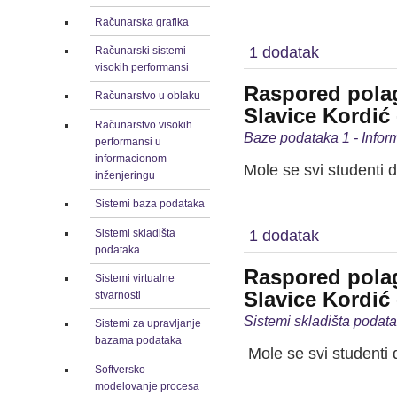
Unapred zah
Računarska grafika
1 dodatak
Računarski sistemi
visokih performansi
Raspored polag
Računarstvo u oblaku
Slavice Kordić 
Računarstvo visokih
Baze podataka 1 - Inform
performansi u
informacionom
Mole se svi studenti 
inženjeringu
Unapred zah
Sistemi baza podataka
Sistemi skladišta
1 dodatak
podataka
Raspored polag
Sistemi virtualne
Slavice Kordić 
stvarnosti
Sistemi skladišta podata
Sistemi za upravljanje
bazama podataka
Mole se svi studenti 
Softversko
Unapred zah
modelovanje procesa