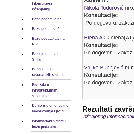
Asistenti:
Informacioni
Nikola Todorović
niko
inženjering
Konsultacije:
Baze podataka na E1
Po dogovoru, zakazi
Baze podataka 2
Elena Akik
elena(AT)
Baze podataka 2 na
PSI
Konsultacije:
Po dogovoru. Zakazu
Baze podataka na
SIIT-u
Veljko Bubnjević
bubn
Bezbednost
Konsultacije:
računarskih sistema
Po dogovoru. Zakazu
Big Data u
infrastrukturnim
sistemima
Domenski orijentisano
Rezultati završ
modelovanje i jezici
Inženjering informacion
Informacioni sistemi i
baze podataka