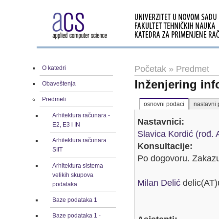
Početak
»
Predmet
O katedri
Inženjering in
Obaveštenja
Predmeti
osnovni podaci
nastavni 
Arhitektura računara -
Nastavnici:
E2, E3 i IN
Slavica Kordić (rođ. 
Arhitektura računara
Konsultacije:
SIIT
Po dogovoru. Zakazu
Arhitektura sistema
velikih skupova
Milan Delić
delic(AT)
podataka
Baze podataka 1
Baze podataka 1 -