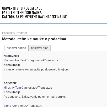
Početak
»
Predmet
Metode i tehnike nauke o podacima
osnovni podaci
nastavni plan
Nastavnici:
Vladimir Ivančević
dragoman(AT)uns.ac.rs
Konsultacije:
# mesto i vreme konsultacija po dogovoru imejlom
Asistenti:
Miroslav Tomić
tmiroslav(AT)uns.ac.rs
Konsultacije:
Po dogovoru. Zakazivanje putem e-mail poruke.
Elena Akik
elena(AT)uns.ac.rs