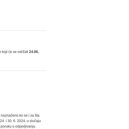
 koji će se održati
24.06.
 naznačeno ko se i za šta
24. i 30. 6. 2024. u slučaju
 poruku o odjavljivanju.