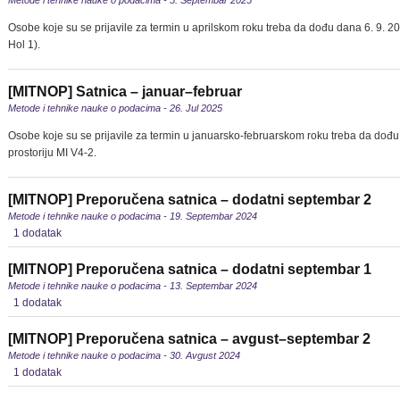
Metode i tehnike nauke o podacima - 5. Septembar 2025
Osobe koje su se prijavile za termin u aprilskom roku treba da dođu dana 6. 9. 
Hol 1).
[MITNOP] Satnica – januar–februar
Metode i tehnike nauke o podacima - 26. Jul 2025
Osobe koje su se prijavile za termin u januarsko-februarskom roku treba da dođu 
prostoriju MI V4-2.
[MITNOP] Preporučena satnica – dodatni septembar 2
Metode i tehnike nauke o podacima - 19. Septembar 2024
1 dodatak
[MITNOP] Preporučena satnica – dodatni septembar 1
Metode i tehnike nauke o podacima - 13. Septembar 2024
1 dodatak
[MITNOP] Preporučena satnica – avgust–septembar 2
Metode i tehnike nauke o podacima - 30. Avgust 2024
1 dodatak