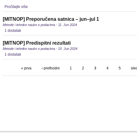
Pročitajte više
[MITNOP] Preporučena satnica – jun–jul 1
Metode i tehnike nauke o podacima - 11. Jun 2024
1 dodatak
[MITNOP] Predispitni rezultati
Metode i tehnike nauke o podacima - 10. Jun 2024
1 dodatak
« prva
‹ prethodni
1
2
3
4
5
sle