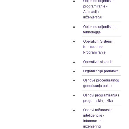
Objektno orijentisano
programiranje -
Animacija u
inženjerstvu
Objektno orijentisane
tehnologije
Operativni Sistemi i
Konkurentno
Programiranje
Operativni sistemi
Organizacija podataka
Osnove proceduralnog
generisanja pokreta
Osnovi programiranja i
programskih jezika
Osnovi računarske
inteligencije -
Informacioni
inženjering