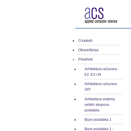
O katedri
Obaveštenja
Predmeti
Arhitektura računara -
E2, E3 i IN
Arhitektura računara
SIIT
Arhitektura sistema
velikih skupova
podataka
Baze podataka 1
Baze podataka 1 -