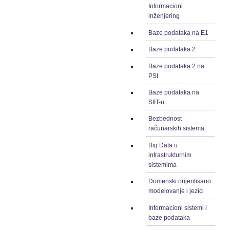
Informacioni
inženjering
Baze podataka na E1
Baze podataka 2
Baze podataka 2 na
PSI
Baze podataka na
SIIT-u
Bezbednost
računarskih sistema
Big Data u
infrastrukturnim
sistemima
Domenski orijentisano
modelovanje i jezici
Informacioni sistemi i
baze podataka