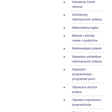
Interakcija čovek
računar
Inženjering
informacionih sistema
Matematička logika
Metode i tehnike
nauke o podacima
Multimedijalni sistemi
Napredne arhitekture
informacionih sistema
Napredno
programiranje i
programski jezici
Obavezna stručna
praksa
Objektno orijentisano
programiranje