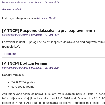
Metode i tehnike nauke o podacima - 24. Jun 2024
Aktuelni rezultati
U slučaju pitanja obratiti se
.
Miroslavu Tomiću
[MITNOP] Raspored dolazaka na prvi popravni termin
Metode i tehnike nauke o podacima - 21. Jun 2024
Poštovani studenti, u prilogu se nalazi raspored dolazaka na
prvi popravni
termin
(ponedjeljak).
1 dodatak
[MITNOP] Dodatni termini
Metode i tehnike nauke o podacima - 13. Jun 2024
Dodatni termini su:
24. 6. 2024. godine i
5. 7. 2024. godine.
Zainteresovane osobe se prijavljuju putem imejla slanjem poruke u kojoj je jasno
tačno prijavljuje. Krajnji dani za prijavu su 19. 6. 2024. u slučaju termina 24. 6. 20
termina 5. 7. 2024. Ako dođe do odustajanja od prijave, trebalo bi imejlom poslati