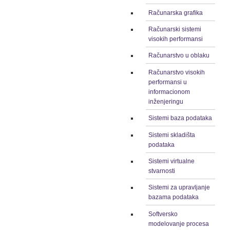
Računarska grafika
Računarski sistemi
visokih performansi
Računarstvo u oblaku
Računarstvo visokih
performansi u
informacionom
inženjeringu
Sistemi baza podataka
Sistemi skladišta
podataka
Sistemi virtualne
stvarnosti
Sistemi za upravljanje
bazama podataka
Softversko
modelovanje procesa