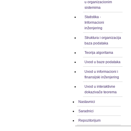
u organizacionim
sistemima
Statistika -
Informacioni
inženjering
Struktura i organizacija
baza podataka
Teorija algoritama
Uvod u baze podataka
Uvod u informacioni i
finansijski inženjering
Uvod u interaktivne
dokazivače teorema
Nastavnici
Saradnici
Repozitorijum