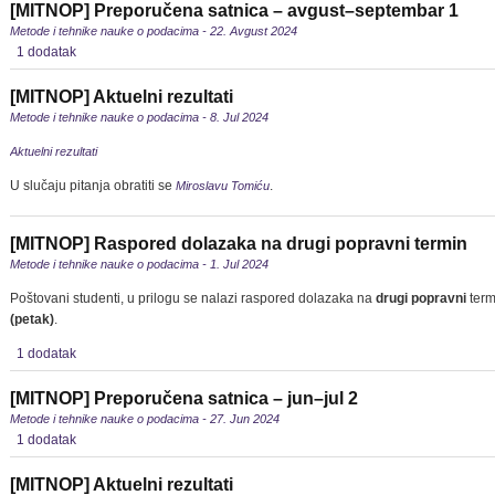
[MITNOP] Preporučena satnica – avgust–septembar 1
Metode i tehnike nauke o podacima - 22. Avgust 2024
1 dodatak
[MITNOP] Aktuelni rezultati
Metode i tehnike nauke o podacima - 8. Jul 2024
Aktuelni rezultati
U slučaju pitanja obratiti se
.
Miroslavu Tomiću
[MITNOP] Raspored dolazaka na drugi popravni termin
Metode i tehnike nauke o podacima - 1. Jul 2024
Poštovani studenti, u prilogu se nalazi raspored dolazaka na
drugi popravni
term
(petak)
.
1 dodatak
[MITNOP] Preporučena satnica – jun–jul 2
Metode i tehnike nauke o podacima - 27. Jun 2024
1 dodatak
[MITNOP] Aktuelni rezultati