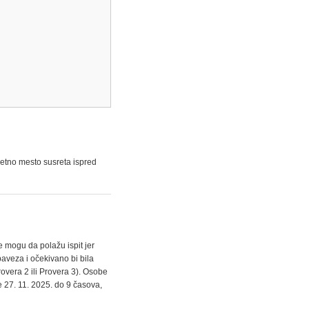
četno mesto susreta ispred
 mogu da polažu ispit jer
baveza i očekivano bi bila
overa 2 ili Provera 3). Osobe
 27. 11. 2025. do 9 časova,