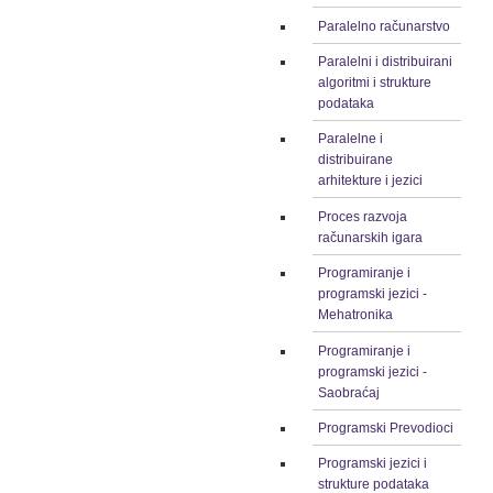
Paralelno računarstvo
Paralelni i distribuirani
algoritmi i strukture
podataka
Paralelne i
distribuirane
arhitekture i jezici
Proces razvoja
računarskih igara
Programiranje i
programski jezici -
Mehatronika
Programiranje i
programski jezici -
Saobraćaj
Programski Prevodioci
Programski jezici i
strukture podataka