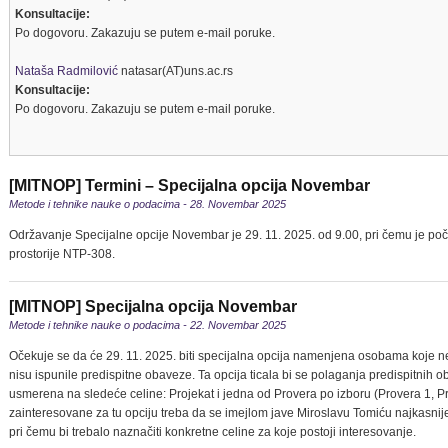
Konsultacije:
Po dogovoru. Zakazuju se putem e-mail poruke.
Nataša Radmilović
natasar(AT)uns.ac.rs
Konsultacije:
Po dogovoru. Zakazuju se putem e-mail poruke.
[MITNOP] Termini – Specijalna opcija Novembar
Metode i tehnike nauke o podacima - 28. Novembar 2025
Održavanje Specijalne opcije Novembar je 29. 11. 2025. od 9.00, pri čemu je po
prostorije NTP-308.
[MITNOP] Specijalna opcija Novembar
Metode i tehnike nauke o podacima - 22. Novembar 2025
Očekuje se da će 29. 11. 2025. biti specijalna opcija namenjena osobama koje ne
nisu ispunile predispitne obaveze. Ta opcija ticala bi se polaganja predispitnih o
usmerena na sledeće celine: Projekat i jedna od Provera po izboru (Provera 1, Pr
zainteresovane za tu opciju treba da se imejlom jave Miroslavu Tomiću najkasnije
pri čemu bi trebalo naznačiti konkretne celine za koje postoji interesovanje.