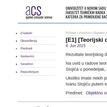
Početak
»
Predmet
»
Objektno o
O katedri
[E1] [Teorijski 
Obaveštenja
6. Jun 2015
Predmeti
Rezultate teorijskog 
Nastavnici
Na uvid u radove teori
Saradnici
Stojića u ponedeljak,
Repozitorijum
Ukoliko imate nekih pi
Ivanu Stojiću putem 
Predmet:
Objektno o