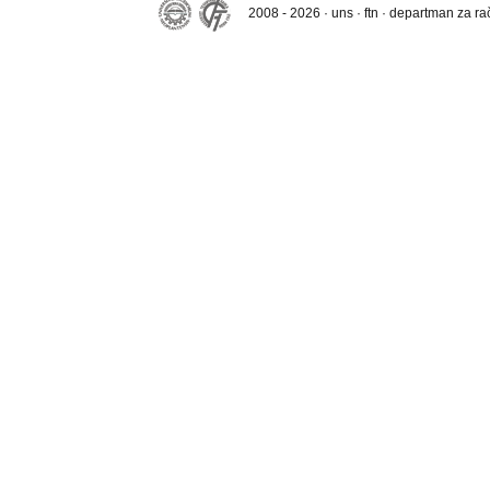
2008 - 2026 · uns · ftn · departman za r