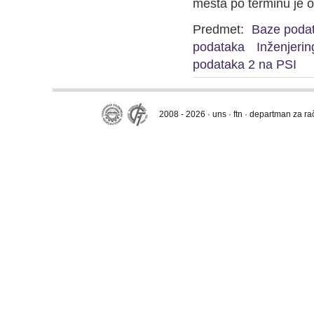
mesta po terminu je o
Predmet:
Baze poda
podataka
Inženjerin
podataka 2 na PSI
2008 - 2026 · uns · ftn · departman za r