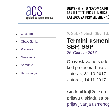
Početak
»
Predmet
»
Sistemi sk
O katedri
Termini usmenih
Obaveštenja
SBP, SSP
Predmeti
26. Oktobar 2017
Nastavnici
Obaveštavamo student
Saradnici
kod profesora Luković
- utorak, 31.10.2017.
Repozitorijum
- utorak, 14.11.2017.
Studenti koji žele da
prijavu u skladu sa 
prijavljivanja usmeno