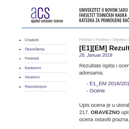
Početak
»
Predmet
»
Objektno o
O katedri
[E1][EM] Rezult
Obaveštenja
26. Januar 2018
Predmeti
Rezultate ispita i oc
Nastavnici
adresama:
Saradnici
-
E1_EM 2016/20
Repozitorijum
-
Ocene
Upis ocena je u utora
217.
OBAVEZNO
upis
ocena ostaviti prazna