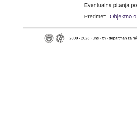
Eventualna pitanja pos
Predmet:
Objektno o
2008 - 2026 · uns · ftn · departman za r