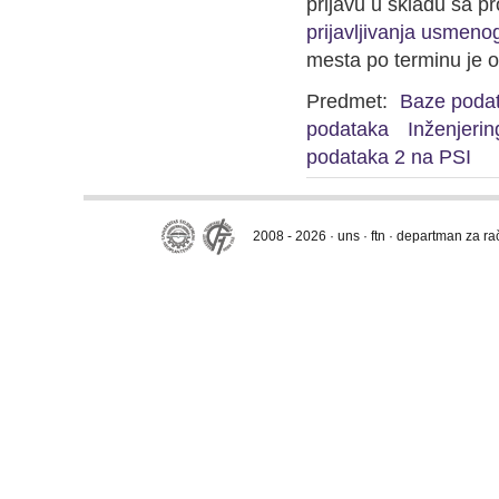
prijavu u skladu sa 
prijavljivanja usmeno
mesta po terminu je o
Predmet:
Baze poda
podataka
Inženjerin
podataka 2 na PSI
2008 - 2026 · uns · ftn · departman za r