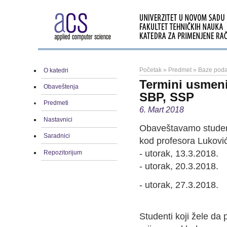
Početak
»
Predmet
»
Baze poda
O katedri
Termini usmenih
Obaveštenja
SBP, SSP
Predmeti
6. Mart 2018
Nastavnici
Obaveštavamo student
Saradnici
kod profesora Luković
- utorak, 13.3.2018.
Repozitorijum
- utorak, 20.3.2018.
- utorak, 27.3.2018.
Studenti koji žele da