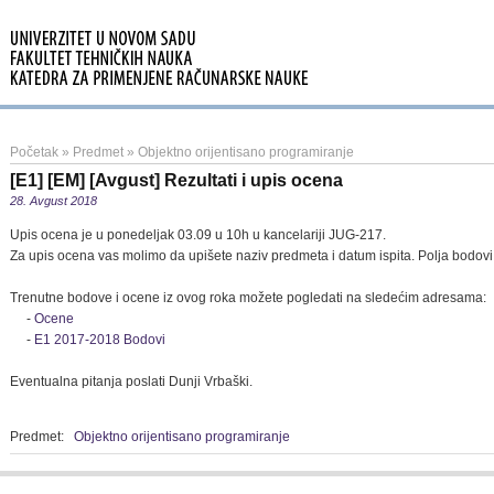
Početak
»
Predmet
»
Objektno orijentisano programiranje
[E1] [EM] [Avgust] Rezultati i upis ocena
28. Avgust 2018
Upis ocena je u ponedeljak 03.09 u 10h u kancelariji JUG-217.
Za upis ocena vas molimo da upišete naziv predmeta i datum ispita. Polja bodovi 
Trenutne bodove i ocene iz ovog roka možete pogledati na sledećim adresama:
-
Ocene
-
E1 2017-2018 Bodovi
Eventualna pitanja poslati Dunji Vrbaški.
Predmet:
Objektno orijentisano programiranje