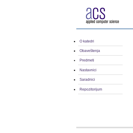
O katedri
Obaveštenja
Predmeti
Nastavnici
Saradnici
Repozitorijum