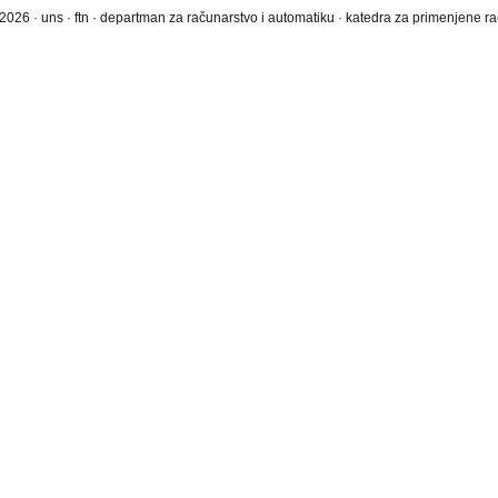
2026 · uns · ftn · departman za računarstvo i automatiku · katedra za primenjene 