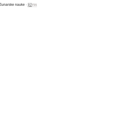
računarske nauke ·
rss