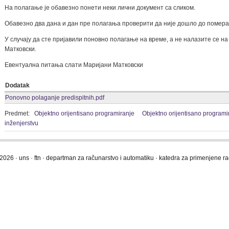
На полагање је обавезно понети неки лични документ са сликом.
Обавезно два дана и дан пре полагања проверити да није дошло до помер
У случају да сте пријавили поновно полагање на време, а не налазите се на 
Матковски.
Евентуална питања слати Маријани Матковски
Dodatak
Ponovno polaganje predispitnih.pdf
Predmet:
Objektno orijentisano programiranje
Objektno orijentisano programi
inženjerstvu
2026 · uns · ftn · departman za računarstvo i automatiku · katedra za primenjene 