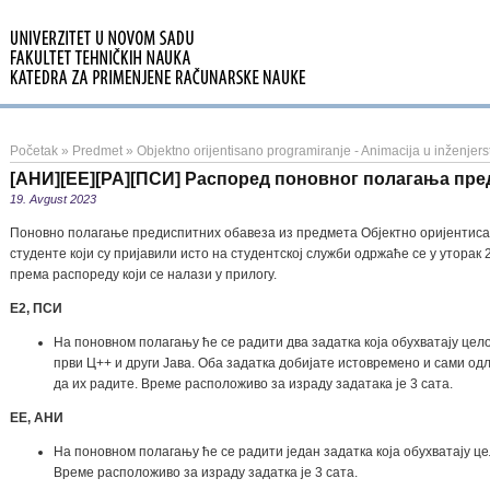
Početak
»
Predmet
»
Objektno orijentisano programiranje - Animacija u inženjers
[АНИ][ЕЕ][РА][ПСИ] Распоред поновног полагања пре
19. Avgust 2023
Поновно полагање предиспитних обавеза из предмета Објектно оријентис
студенте који су пријавили исто на студентској служби одржаће се у уторак 2
према распореду који се налази у прилогу.
Е2, ПСИ
На поновном полагању ће се радити два задатка која обухватају цел
први Ц++ и други Јава. Оба задатка добијате истовремено и сами од
да их радите. Време расположиво за израду задатака је 3 сата.
ЕЕ, АНИ
На поновном полагању ће се радити један задатка која обухватају ц
Време расположиво за израду задатка је 3 сата.