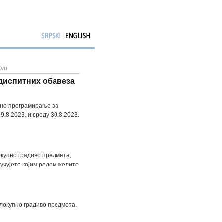
tvu
диспитних обавеза
ано програмирање за
9.8.2023. и среду 30.8.2023.
окупно градиво предмета,
лучујете којим редом желите
елокупно градиво предмета.