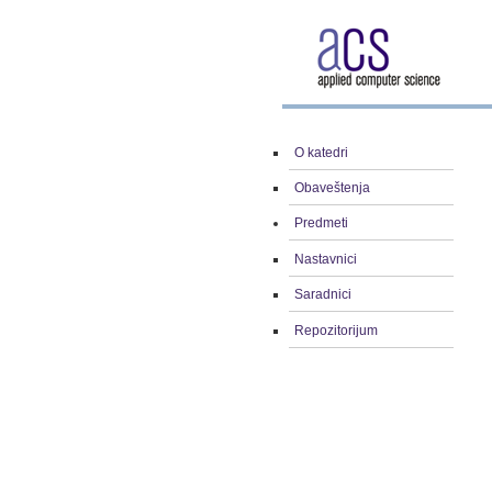
O katedri
Obaveštenja
Predmeti
Nastavnici
Saradnici
Repozitorijum