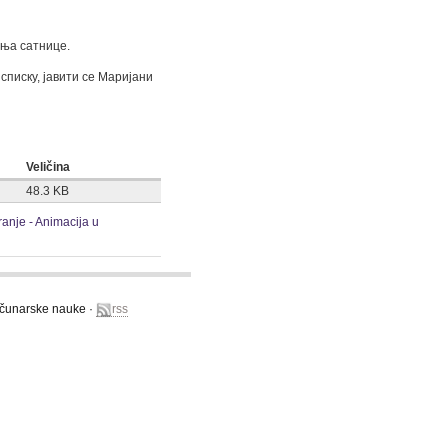
ања сатнице.
списку, јавити се Маријани
Veličina
48.3 KB
ranje - Animacija u
računarske nauke ·
rss