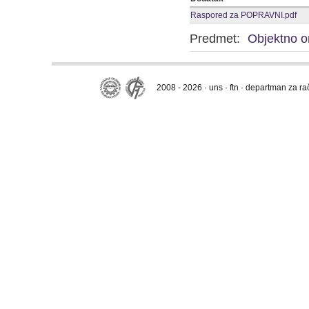
Raspored za POPRAVNI.pdf
Predmet:
Objektno o
2008 - 2026 · uns · ftn · departman za r