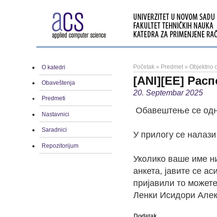
Početak
»
Predmet
»
Objektno o
O katedri
[ANI][EE] Рас
Obaveštenja
20. Septembar 2025
Predmeti
Обавештење се одно
Nastavnici
Saradnici
У прилогу се налази
Repozitorijum
Уколико ваше име ни
анкета, јавите се ас
пријавили то можете
Ленки Исидори Алек
Dodatak