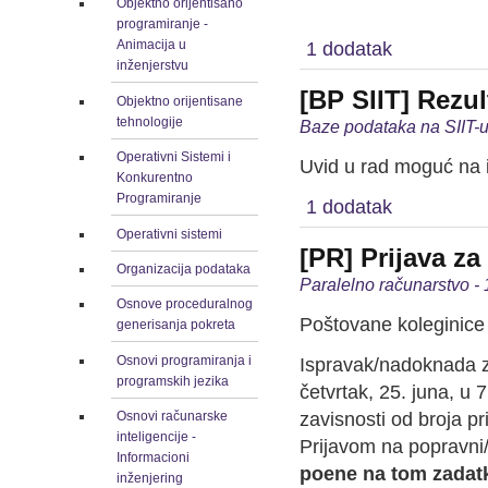
Objektno orijentisano
programiranje -
Animacija u
1 dodatak
inženjerstvu
[BP SIIT] Rezul
Objektno orijentisane
tehnologije
Baze podataka na SIIT-u
Operativni Sistemi i
Uvid u rad moguć na 
Konkurentno
Programiranje
1 dodatak
Operativni sistemi
[PR] Prijava za
Organizacija podataka
Paralelno računarstvo -
Osnove proceduralnog
Poštovane koleginice 
generisanja pokreta
Osnovi programiranja i
Ispravak/nadoknada z
programskih jezika
četvrtak, 25. juna, u 7
zavisnosti od broja pri
Osnovi računarske
inteligencije -
Prijavom na popravn
Informacioni
poene na tom zadat
inženjering