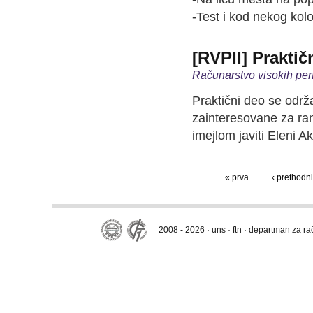
-Test i kod nekog kol
[RVPII] Praktič
Računarstvo visokih per
Praktični deo se održ
zainteresovane za ran
imejlom javiti Eleni Ak
« prva
‹ prethodni
2008 - 2026 · uns · ftn · departman za r