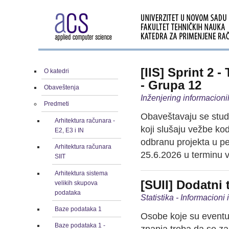
[IIS] Sprint 2
O katedri
- Grupa 12
Obaveštenja
Inženjering informacioni
Predmeti
Obaveštavaju se stude
Arhitektura računara -
koji slušaju vežbe ko
E2, E3 i IN
odbranu projekta u pe
Arhitektura računara
25.6.2026 u terminu v
SIIT
Arhitektura sistema
[SUII] Dodatni 
velikih skupova
podataka
Statistika - Informacioni
Baze podataka 1
Osobe koje su eventu
Baze podataka 1 -