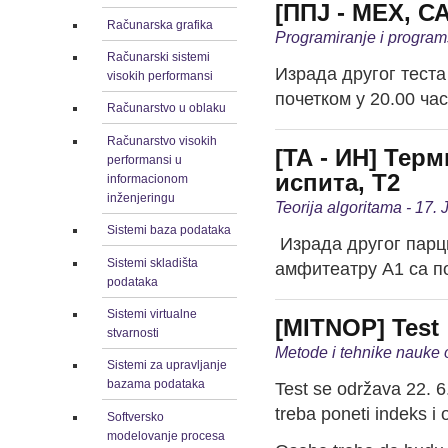
[ППЈ - МЕХ, С
Računarska grafika
Programiranje i programs
Računarski sistemi
Израда другог теста
visokih performansi
почетком у 20.00 ча
Računarstvo u oblaku
Računarstvo visokih
[ТА - ИН] Тер
performansi u
испита, Т2
informacionom
inženjeringu
Teorija algoritama - 17.
Sistemi baza podataka
Израда другог парци
Sistemi skladišta
амфитеатру А1 са по
podataka
Sistemi virtualne
[MITNOP] Test
stvarnosti
Metode i tehnike nauke 
Sistemi za upravljanje
bazama podataka
Test se održava 22. 
treba poneti indeks i 
Softversko
modelovanje procesa