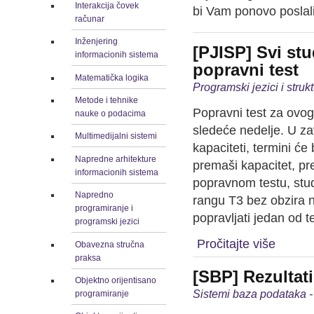
Interakcija čovek
bi Vam ponovo poslali
računar
Inženjering
[PJISP] Svi st
informacionih sistema
popravni test
Matematička logika
Programski jezici i stru
Metode i tehnike
Popravni test za ovog
nauke o podacima
sledeće nedelje. U zav
Multimedijalni sistemi
kapaciteti, termini će 
Napredne arhitekture
premaši kapacitet, pre
informacionih sistema
popravnom testu, stud
Napredno
rangu T3 bez obzira na
programiranje i
popravljati jedan od te
programski jezici
Pročitajte više
Obavezna stručna
praksa
[SBP] Rezultat
Objektno orijentisano
Sistemi baza podataka -
programiranje