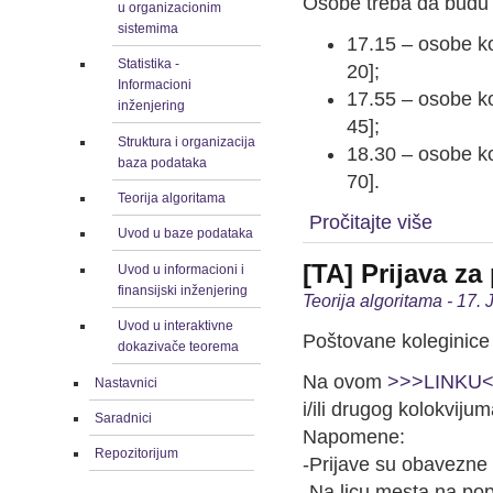
Osobe treba da budu
u organizacionim
sistemima
17.15 – osobe kod
Statistika -
20];
Informacioni
17.55 – osobe kod
inženjering
45];
Struktura i organizacija
18.30 – osobe kod
baza podataka
70].
Teorija algoritama
Pročitajte više
Uvod u baze podataka
[TA] Prijava za
Uvod u informacioni i
finansijski inženjering
Teorija algoritama - 17.
Uvod u interaktivne
Poštovane koleginice 
dokazivače teorema
Na ovom
>>>LINKU
Nastavnici
i/ili drugog kolokviju
Saradnici
Napomene:
Repozitorijum
-Prijave su obavezne 
-Na licu mesta na pop