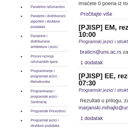
imaćete 0 poena iz to
Paralelno računarstvo
Pročitajte više
Paralelni i distribuirani
algoritmi i strukture
[PJISP] EM, rez
podataka
10:00
Paralelne i
Programski jezici i stru
distribuirane
arhitekture i jezici
braticn@uns.ac.rs
za
Proces razvoja
računarskih igara
1 dodatak
Programiranje i
[PJISP] EE, rez
programski jezici -
07:30
Mehatronika
Programski jezici i stru
Programiranje i
programski jezici -
Rezultati u prilogu, z
Saobraćaj
marjanski.mihajlo@un
Programski Prevodioci
1 dodatak
Programski jezici i
strukture podataka