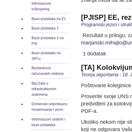
znanja treba da se za
Informacioni
inženjering
[PJISP] EE, rez
Baze podataka na E1
Programski jezici i stru
Baze podataka 2
Rezultati u prilogu, z
Baze podataka 2 na
marjanski.mihajlo@un
PSI
1 dodatak
Baze podataka na
SIIT-u
[TA] Kolokvijum
Bezbednost
računarskih sistema
Teorija algoritama - 18.
Big Data u
Poštovane koleginice 
infrastrukturnim
sistemima
Proverite svoje UNS me
predviđeni za kolokv
Domenski orijentisano
modelovanje i jezici
PDF-a.
Informacioni sistemi i
Ukoliko nekom nije sti
baze podataka
koji ne odgovara Vašem