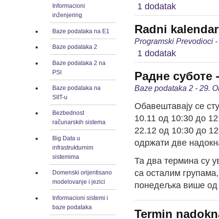
1 dodatak
Informacioni
inženjering
Radni kalenda
Baze podataka na E1
Programski Prevodioci -
Baze podataka 2
1 dodatak
Baze podataka 2 na
PSI
Радне суботе 
Baze podataka 2 - 29. O
Baze podataka na
SIIT-u
Обавештавају се сту
Bezbednost
10.11 од 10:30 до 1
računarskih sistema
22.12 од 10:30 до 1
Big Data u
одржати две надокна
infrastrukturnim
sistemima
Та два термина су 
са осталим групама
Domenski orijentisano
modelovanje i jezici
понедељка више од о
Informacioni sistemi i
baze podataka
Termin nadokna