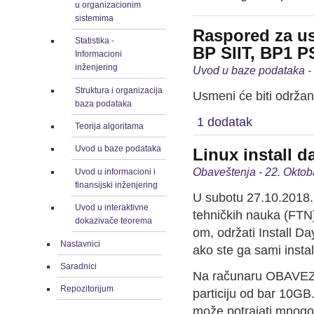
u organizacionim
sistemima
Raspored za us
Statistika -
BP SIIT, BP1 PS
Informacioni
inženjering
Uvod u baze podataka -
Struktura i organizacija
Usmeni će biti održan
baza podataka
1 dodatak
Teorija algoritama
Uvod u baze podataka
Linux install d
Obaveštenja - 22. Oktob
Uvod u informacioni i
finansijski inženjering
U subotu 27.10.2018.
Uvod u interaktivne
tehničkih nauka (FTN
dokazivače teorema
om, održati Install Da
Nastavnici
ako ste ga sami instal
Saradnici
Na računaru OBAVEZNO
Repozitorijum
particiju od bar 10GB
može potrajati mnogo