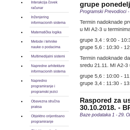
Interakcija čovek
grupe ponedel
računar
Programski Prevodioci -
Inženjering
Termin nadoknade prv
informacionih sistema
u MI A2-3 u terminima
Matematička logika
grupe 3,4 : 9:00 - 10:
Metode i tehnike
grupe 5,6 : 10:30 - 1
nauke o podacima
Multimedijalni sistemi
Termin nadoknade dan
sredu 21.11. MI A2-3 
Napredne arhitekture
informacionih sistema
grupe 5,6 : 10:00 - 11
Napredno
grupe 3,4 : 11:30 - 13
programiranje i
programski jezici
Raspored za us
Obavezna stručna
30.10.2018. - B
praksa
Baze podataka 1 - 29. O
Objektno orijentisano
programiranje