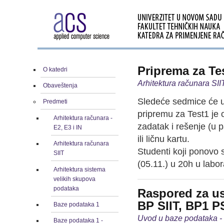
Priprema za Te
O katedri
Arhitektura računara SII
Obaveštenja
Sledeće sedmice će u 
Predmeti
pripremu za Test1 je o
Arhitektura računara -
zadatak i rešenje (u 
E2, E3 i IN
ili ličnu kartu.
Arhitektura računara
Studenti koji ponovo
SIIT
(05.11.) u 20h u labor
Arhitektura sistema
velikih skupova
podataka
Raspored za us
BP SIIT, BP1 PS
Baze podataka 1
Uvod u baze podataka -
Baze podataka 1 -