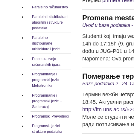
Pregled
primera reše
Paralelno računarstvo
Promena mesta 
Paralelni i distribuirani
algoritmi i strukture
Uvod u baze podataka -
podataka
Studenti koji imaju v
Paralelne i
14h do 17:15h (9. gru
distribuirane
arhitekture i jezici
dođu u JUG-P01 u 14
Napomena: Ova prome
Proces razvoja
računarskih igara
Померање тер
Programiranje i
programski jezici -
Baze podataka 2 - 24. O
Mehatronika
Термин вежби четврт
Programiranje i
programski jezici -
18:45. Актуелни рас
Saobraćaj
http://ftn.uns.ac.rs/
Моле се студенти че
Programski Prevodioci
ради потписивања и
Programski jezici i
strukture podataka