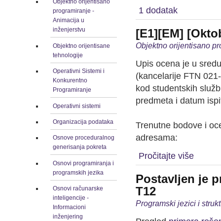
Objektno orijentisano
1 dodatak
programiranje -
Animacija u
inženjerstvu
[E1][EM] [Oktob
Objektno orijentisano pr
Objektno orijentisane
tehnologije
Upis ocena je u sred
Operativni Sistemi i
(kancelarije FTN 021-
Konkurentno
kod studentskih služb
Programiranje
predmeta i datum ispit
Operativni sistemi
Organizacija podataka
Trenutne bodove i oc
adresama:
Osnove proceduralnog
generisanja pokreta
Pročitajte više
Osnovi programiranja i
programskih jezika
Postavljen je 
T12
Osnovi računarske
inteligencije -
Programski jezici i stru
Informacioni
inženjering