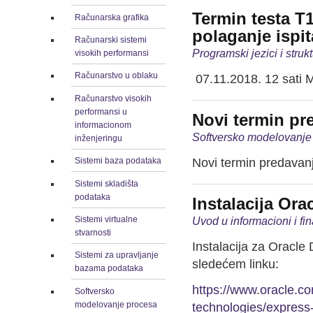
Termin testa T1
Računarska grafika
polaganje ispi
Računarski sistemi
Programski jezici i stru
visokih performansi
Računarstvo u oblaku
07.11.2018. 12 sati 
Računarstvo visokih
performansi u
Novi termin pr
informacionom
Softversko modelovanje 
inženjeringu
Novi termin predavan
Sistemi baza podataka
Sistemi skladišta
podataka
Instalacija Ora
Uvod u informacioni i fi
Sistemi virtualne
stvarnosti
Instalacija za Oracle
Sistemi za upravljanje
sledećem linku:
bazama podataka
https://www.oracle.c
Softversko
modelovanje procesa
technologies/express