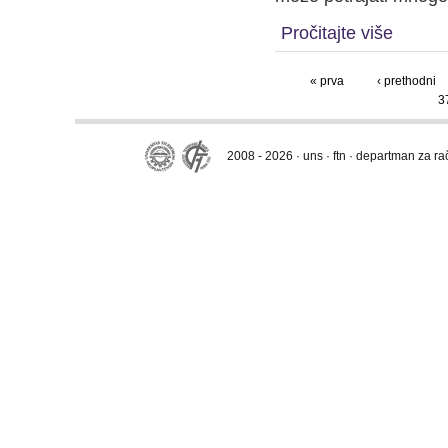
Pročitajte više
« prva
‹ prethodni
3
2008 - 2026 · uns · ftn · departman za r