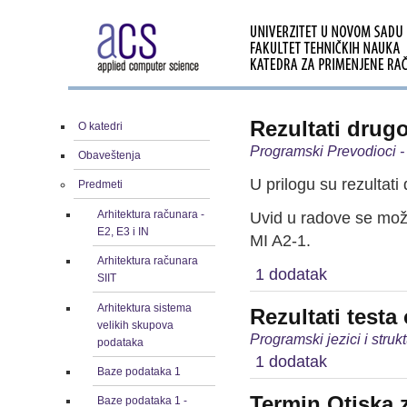
Rezultati drug
O katedri
Programski Prevodioci -
Obaveštenja
U prilogu su rezultati
Predmeti
Arhitektura računara -
Uvid u radove se može
E2, E3 i IN
MI A2-1.
Arhitektura računara
1 dodatak
SIIT
Arhitektura sistema
Rezultati testa
velikih skupova
Programski jezici i stru
podataka
1 dodatak
Baze podataka 1
Termin Otiska 
Baze podataka 1 -