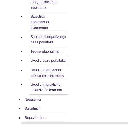
u organizacionim
sistemima
Statistika -
Informacioni
inženjering
Struktura i organizacija
baza podataka
Teorija algoritama
Uvod u baze podataka
Uvod u informacioni i
finansijski inženjering
Uvod u interaktivne
dokazivače teorema
Nastavnici
Saradnici
Repozitorijum