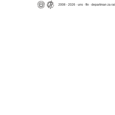
2008 - 2026 · uns · ftn · departman za r