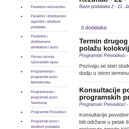
Baze podataka 2 - 11. J
Paralelno računarstvo
Paralelni i distribuirani
algoritmi i strukture
3 dodataka
podataka
Paralelne i
Termin drugog 
distribuirane
polažu kolokv
arhitekture i jezici
Programski Prevodioci -
Proces razvoja
računarskih igara
Pozivaju se stari stud
Programiranje i
dodju u istom terminu 
programski jezici -
Mehatronika
Konsultacije 
Programiranje i
programskih p
programski jezici -
Saobraćaj
Programski Prevodioci -
Programski Prevodioci
Konsultacije povodom
biti održane u petak 
Programski jezici i
strukture podataka