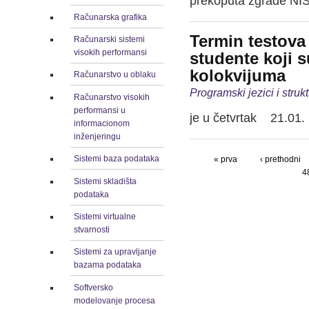
prekoputa zgrade NIS-a
Računarska grafika
Termin testova 
Računarski sistemi
visokih performansi
studente koji s
kolokvijuma
Računarstvo u oblaku
Programski jezici i stru
Računarstvo visokih
performansi u
je u četvrtak 21.01.
informacionom
inženjeringu
Sistemi baza podataka
« prva
‹ prethodni
4
Sistemi skladišta
podataka
Sistemi virtualne
stvarnosti
Sistemi za upravljanje
bazama podataka
Softversko
modelovanje procesa