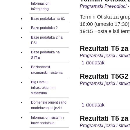
Informacioni
Programski Prevodioci -
inženjering
Termin Otiska za grup
Baze podataka na E1
18:00 (umesto 17:30) 
Baze podataka 2
19:15 - ostaje isti te
Baze podataka 2 na
PSI
Rezultati T5 z
Baze podataka na
Programski jezici i stru
SIIT-u
1 dodatak
Bezbednost
računarskih sistema
Rezultati T5G2
Big Data u
Programski jezici i stru
infrastrukturnim
sistemima
Domenski orijentisano
1 dodatak
modelovanje i jezici
Rezultati T5 z
Informacioni sistemi i
baze podataka
Programski jezici i stru