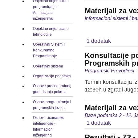
Objektno orijentisano
programiranje -
Materijali za v
Animacija u
Informacioni sistemi i b
inženjerstvu
Objektno orijentisane
tehnologije
1 dodatak
Operativni Sistemi i
Konkurentno
Konsultacije p
Programiranje
Programskih p
Operativni sistemi
Programski Prevodioci -
Organizacija podataka
Termin konsultacija iz
Osnove proceduralnog
12:30h u zgradi Jugod
generisanja pokreta
Osnovi programiranja i
Materijali za v
programskih jezika
Baze podataka 2 - 12. J
Osnovi računarske
1 dodatak
inteligencije -
Informacioni
Rezultati - Z2 
inženjering