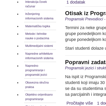
1 dodatak
Interakcija čovek
računar
Otisak iz Prog
Inženjering
Programski Prevodioci -
informacionih sistema
Matematička logika
Termini za neke grup
grupe ponedeljkom ko
Metode i tehnike
nauke o podacima
grupe ponedeljkom koj
Multimedijalni sistemi
Stari studenti dolaze
Napredne arhitekture
informacionih sistema
Popravni zadat
Napredno
Programski jezici i stru
programiranje i
programski jezici
Na ispit iz Programsk
studenti koji imaju 3
Obavezna stručna
praksa
se da su studentima 
sa parcijalnih i integr
Objektno orijentisano
programiranje
Pročitajte više
1 do