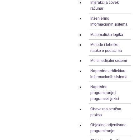
Interakcija čovek
računar
Inženjering
informacionih sistema
Matematička logika
Metode i tehnike
nauke o podacima
Multimedijalni sistemi
Napredne arhitekture
informacionih sistema
Napredno
programiranje i
programski jezici
Obavezna stručna
praksa
Objektno orijentisano
programiranje