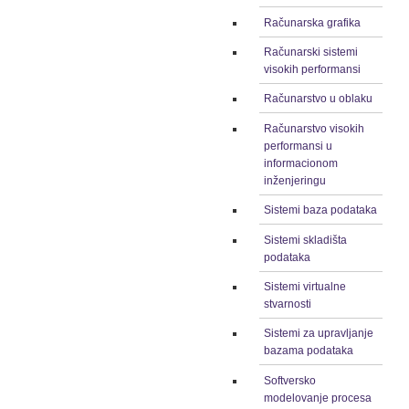
Računarska grafika
Računarski sistemi
visokih performansi
Računarstvo u oblaku
Računarstvo visokih
performansi u
informacionom
inženjeringu
Sistemi baza podataka
Sistemi skladišta
podataka
Sistemi virtualne
stvarnosti
Sistemi za upravljanje
bazama podataka
Softversko
modelovanje procesa