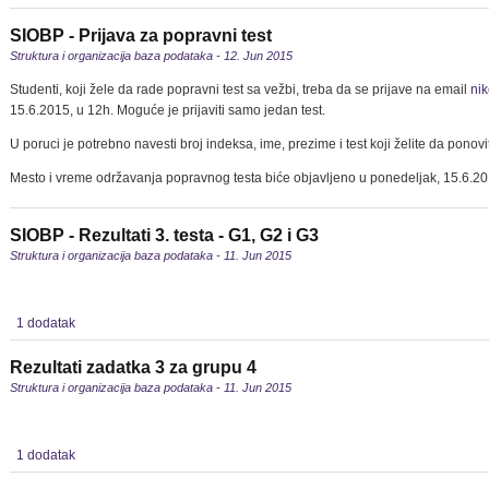
SIOBP - Prijava za popravni test
Struktura i organizacija baza podataka - 12. Jun 2015
Studenti, koji žele da rade popravni test sa vežbi, treba da se prijave na email
ni
15.6.2015, u 12h. Moguće je prijaviti samo jedan test.
U poruci je potrebno navesti broj indeksa, ime, prezime i test koji želite da ponovi
Mesto i vreme održavanja popravnog testa biće objavljeno u ponedeljak, 15.6.201
SIOBP - Rezultati 3. testa - G1, G2 i G3
Struktura i organizacija baza podataka - 11. Jun 2015
1 dodatak
Rezultati zadatka 3 za grupu 4
Struktura i organizacija baza podataka - 11. Jun 2015
1 dodatak