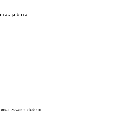
nizacija baza
i organizovano u sledećim