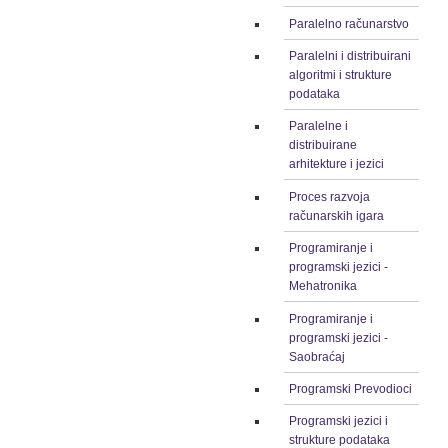
Paralelno računarstvo
Paralelni i distribuirani
algoritmi i strukture
podataka
Paralelne i
distribuirane
arhitekture i jezici
Proces razvoja
računarskih igara
Programiranje i
programski jezici -
Mehatronika
Programiranje i
programski jezici -
Saobraćaj
Programski Prevodioci
Programski jezici i
strukture podataka