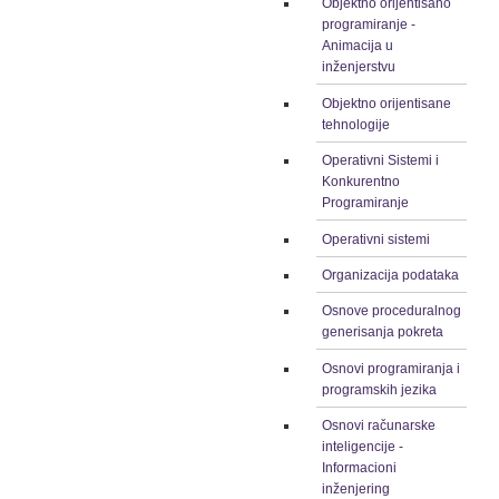
Objektno orijentisano
programiranje -
Animacija u
inženjerstvu
Objektno orijentisane
tehnologije
Operativni Sistemi i
Konkurentno
Programiranje
Operativni sistemi
Organizacija podataka
Osnove proceduralnog
generisanja pokreta
Osnovi programiranja i
programskih jezika
Osnovi računarske
inteligencije -
Informacioni
inženjering