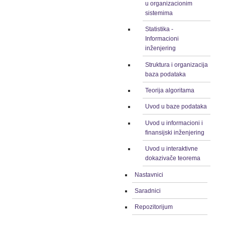
u organizacionim
sistemima
Statistika -
Informacioni
inženjering
Struktura i organizacija
baza podataka
Teorija algoritama
Uvod u baze podataka
Uvod u informacioni i
finansijski inženjering
Uvod u interaktivne
dokazivače teorema
Nastavnici
Saradnici
Repozitorijum