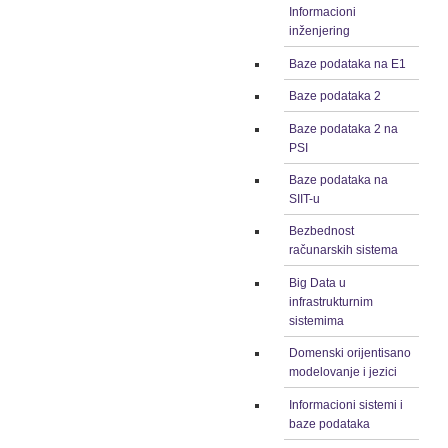
Informacioni
inženjering
Baze podataka na E1
Baze podataka 2
Baze podataka 2 na
PSI
Baze podataka na
SIIT-u
Bezbednost
računarskih sistema
Big Data u
infrastrukturnim
sistemima
Domenski orijentisano
modelovanje i jezici
Informacioni sistemi i
baze podataka