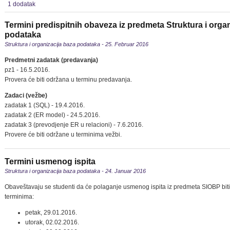
1 dodatak
Termini predispitnih obaveza iz predmeta Struktura i orga
podataka
Struktura i organizacija baza podataka - 25. Februar 2016
Predmetni zadatak (predavanja)
pz1 - 16.5.2016.
Provera će biti održana u terminu predavanja.
Zadaci (vežbe)
zadatak 1 (SQL) - 19.4.2016.
zadatak 2 (ER model) - 24.5.2016.
zadatak 3 (prevodjenje ER u relacioni) - 7.6.2016.
Provere će biti održane u terminima vežbi.
Termini usmenog ispita
Struktura i organizacija baza podataka - 24. Januar 2016
Obaveštavaju se studenti da će polaganje usmenog ispita iz predmeta SIOBP bit
terminima:
petak, 29.01.2016.
utorak, 02.02.2016.