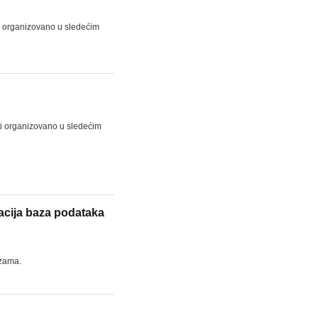
i organizovano u sledećim
ti organizovano u sledećim
zacija baza podataka
ezama.