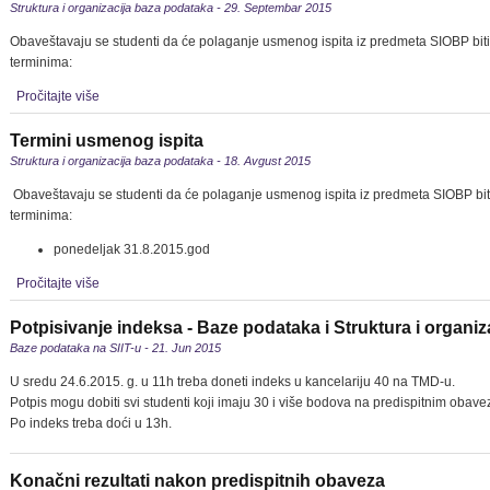
Struktura i organizacija baza podataka - 29. Septembar 2015
Obaveštavaju se studenti da će polaganje usmenog ispita iz predmeta SIOBP bit
terminima:
Pročitajte više
Termini usmenog ispita
Struktura i organizacija baza podataka - 18. Avgust 2015
Obaveštavaju se studenti da će polaganje usmenog ispita iz predmeta SIOBP bi
terminima:
ponedeljak 31.8.2015.god
Pročitajte više
Potpisivanje indeksa - Baze podataka i Struktura i organi
Baze podataka na SIIT-u - 21. Jun 2015
U sredu 24.6.2015. g. u 11h treba doneti indeks u kancelariju 40 na TMD-u.
Potpis mogu dobiti svi studenti koji imaju 30 i više bodova na predispitnim obav
Po indeks treba doći u 13h.
Konačni rezultati nakon predispitnih obaveza