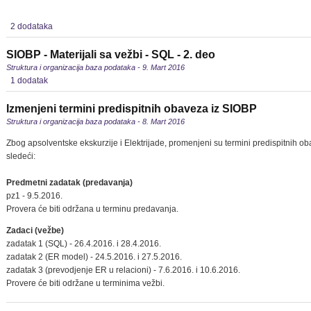
2 dodataka
SIOBP - Materijali sa vežbi - SQL - 2. deo
Struktura i organizacija baza podataka - 9. Mart 2016
1 dodatak
Izmenjeni termini predispitnih obaveza iz SIOBP
Struktura i organizacija baza podataka - 8. Mart 2016
Zbog apsolventske ekskurzije i Elektrijade, promenjeni su termini predispitnih ob
sledeći:
Predmetni zadatak (predavanja)
pz1 - 9.5.2016.
Provera će biti održana u terminu predavanja.
Zadaci (vežbe)
zadatak 1 (SQL) - 26.4.2016. i 28.4.2016.
zadatak 2 (ER model) - 24.5.2016. i 27.5.2016.
zadatak 3 (prevodjenje ER u relacioni) - 7.6.2016. i 10.6.2016.
Provere će biti održane u terminima vežbi.