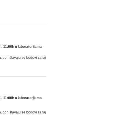
., 11:00h u laboratorijama
, poništavaju se bodovi za taj
., 11:00h u laboratorijama
, poništavaju se bodovi za taj