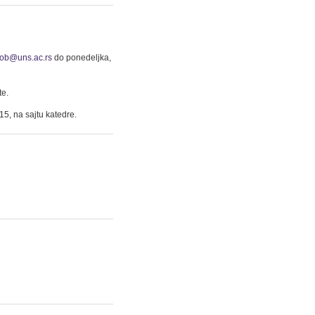
kob@uns.ac.rs
do ponedeljka,
te.
5, na sajtu katedre.