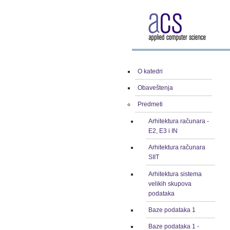
O katedri
Obaveštenja
Predmeti
Arhitektura računara -
E2, E3 i IN
Arhitektura računara
SIIT
Arhitektura sistema
velikih skupova
podataka
Baze podataka 1
Baze podataka 1 -