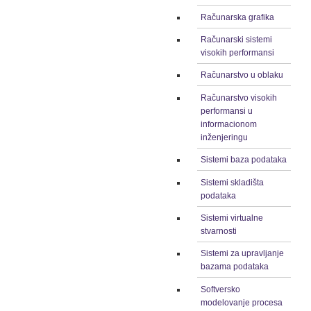
Računarska grafika
Računarski sistemi
visokih performansi
Računarstvo u oblaku
Računarstvo visokih
performansi u
informacionom
inženjeringu
Sistemi baza podataka
Sistemi skladišta
podataka
Sistemi virtualne
stvarnosti
Sistemi za upravljanje
bazama podataka
Softversko
modelovanje procesa