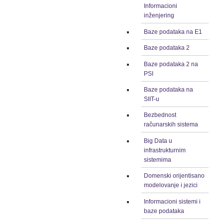
Informacioni
inženjering
Baze podataka na E1
Baze podataka 2
Baze podataka 2 na
PSI
Baze podataka na
SIIT-u
Bezbednost
računarskih sistema
Big Data u
infrastrukturnim
sistemima
Domenski orijentisano
modelovanje i jezici
Informacioni sistemi i
baze podataka