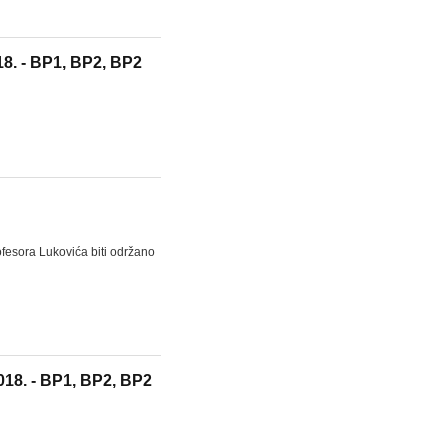
18. - BP1, BP2, BP2
fesora Lukovića biti održano
018. - BP1, BP2, BP2