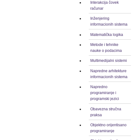
Interakcija čovek
računar
Inženjering
informacionih sistema
Matematička logika
Metode i tehnike
nauke o podacima
Multimedijalni sistemi
Napredne arhitekture
informacionih sistema
Napredno
programiranje i
programski jezici
Obavezna stručna
praksa
Objektno orijentisano
programiranje