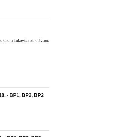
ofesora Lukovića biti održano
18. - BP1, BP2, BP2