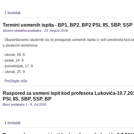
1 dodatak
Termini usmenih ispita - BP1, BP2, BP2 PSI, IIS, SBP, SSP
Sistemi skladišta podataka - 23. Avgust 2018
Obaveštavamo studente da će polaganje usmenih ispita iz svih predmeta kod pr
u sledećim terminima:
- utorak, 28. 8.
- petak, 14. 9.
- ponedeljak, 17. 9.
- utorak, 25. 9.
Pročitajte više
Raspored za usmeni ispit kod profesora Lukovića-10.7.20
PSI, IIS, SBP, SSP, BP
Baze podataka 1 - 9. Jul 2018
1 dodatak