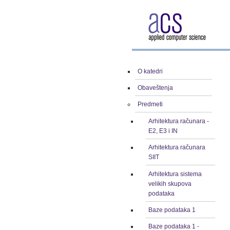
O katedri
Obaveštenja
Predmeti
Arhitektura računara -
E2, E3 i IN
Arhitektura računara
SIIT
Arhitektura sistema
velikih skupova
podataka
Baze podataka 1
Baze podataka 1 -