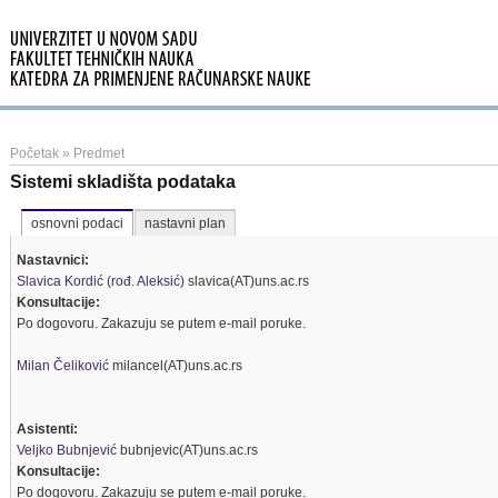
Početak
»
Predmet
Sistemi skladišta podataka
osnovni podaci
nastavni plan
Nastavnici:
Slavica Kordić (rođ. Aleksić)
slavica(AT)uns.ac.rs
Konsultacije:
Po dogovoru. Zakazuju se putem e-mail poruke.
Milan Čeliković
milancel(AT)uns.ac.rs
Asistenti:
Veljko Bubnjević
bubnjevic(AT)uns.ac.rs
Konsultacije:
Po dogovoru. Zakazuju se putem e-mail poruke.