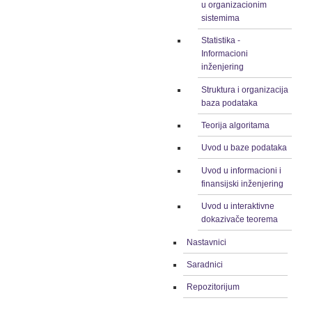
u organizacionim
sistemima
Statistika -
Informacioni
inženjering
Struktura i organizacija
baza podataka
Teorija algoritama
Uvod u baze podataka
Uvod u informacioni i
finansijski inženjering
Uvod u interaktivne
dokazivače teorema
Nastavnici
Saradnici
Repozitorijum