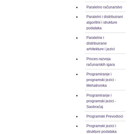
Paralelno računarstvo
Paralelni i distribuirani
algoritmi i strukture
podataka
Paralelne i
distribuirane
arhitekture i jezici
Proces razvoja
računarskih igara
Programiranje i
programski jezici -
Mehatronika
Programiranje i
programski jezici -
Saobraćaj
Programski Prevodioci
Programski jezici i
strukture podataka