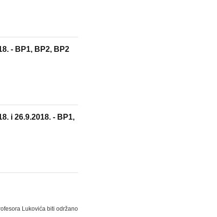
18. - BP1, BP2, BP2
. i 26.9.2018. - BP1,
ofesora Lukovića biti održano