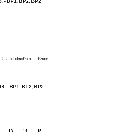
8. - BP1, BP2, BP2
fesora Lukovića biti održano
18. - BP1, BP2, BP2
13
14
15