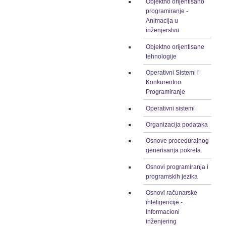
Objektno orijentisano
programiranje -
Animacija u
inženjerstvu
Objektno orijentisane
tehnologije
Operativni Sistemi i
Konkurentno
Programiranje
Operativni sistemi
Organizacija podataka
Osnove proceduralnog
generisanja pokreta
Osnovi programiranja i
programskih jezika
Osnovi računarske
inteligencije -
Informacioni
inženjering