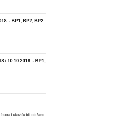
018. - BP1, BP2, BP2
 i 10.10.2018. - BP1,
fesora Lukovića biti održano