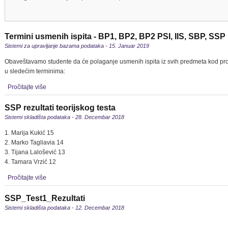
Termini usmenih ispita - BP1, BP2, BP2 PSI, IIS, SBP, SSP
Sistemi za upravljanje bazama podataka - 15. Januar 2019
Obaveštavamo studente da će polaganje usmenih ispita iz svih predmeta kod pro
u sledećim terminima:
Pročitajte više
SSP rezultati teorijskog testa
Sistemi skladišta podataka - 28. Decembar 2018
1. Marija Kukić 15
2. Marko Tagliavia 14
3. Tijana Lalošević 13
4. Tamara Vrzić 12
Pročitajte više
SSP_Test1_Rezultati
Sistemi skladišta podataka - 12. Decembar 2018