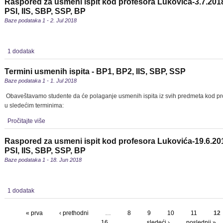
Raspored za usmeni ispit kod profesora Lukovića-3.7.201
PSI, IIS, SBP, SSP, BP
Baze podataka 1 - 2. Jul 2018
1 dodatak
Termini usmenih ispita - BP1, BP2, IIS, SBP, SSP
Baze podataka 1 - 1. Jul 2018
Obaveštavamo studente da će polaganje usmenih ispita iz svih predmeta kod pro
u sledećim terminima:
Pročitajte više
Raspored za usmeni ispit kod profesora Lukovića-19.6.20
PSI, IIS, SBP, SSP, BP
Baze podataka 1 - 18. Jun 2018
1 dodatak
« prva
‹ prethodni
…
8
9
10
11
12
16
…
sledeći ›
poslednji »