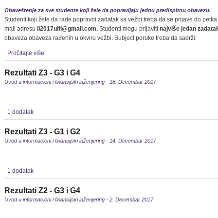
Obaveštenje za sve studente koji žele da popravljaju jednu predispitnu obavezu.
Studenti koji žele da rade popravni zadatak sa vežbi treba da se prijave do petk
mail adresu
ii2017uifi@gmail.com
.
Studenti mogu prijaviti
najviše jedan zadata
obaveza obaveza rađenih u okviru vežbi. Subject poruke treba da sadrži:
Pročitajte više
Rezultati Z3 - G3 i G4
Uvod u informacioni i finansijski inženjering - 18. Decembar 2017
1 dodatak
Rezultati Z3 - G1 i G2
Uvod u informacioni i finansijski inženjering - 14. Decembar 2017
1 dodatak
Rezultati Z2 - G3 i G4
Uvod u informacioni i finansijski inženjering - 2. Decembar 2017