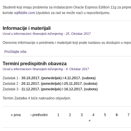
Studenti koji imaju problema sa instalacijom Oracle Express Edition 11g za pri
koriste
sqlfiddle.com
.Uputstvo za rad se može naći u repozitorijumu.
Informacije i materijali
Uvod u informacioni i finansijski inženjering - 25. Oktobar 2017
Osnovne informacije o predmetu i materijali koji prate nastavu su dostupni u rep
Pročitajte više
Termini predispitnih obaveza
Uvod u informacioni i finansijski inženjering - 9. Oktobar 2017
Zadatak 1 -
30.10.2017. (ponedeljak) i 4.11.2017. (subota)
Zadatak 2 -
20.11.2017. (ponedeljak) i 25.11.2017. (subota)
Zadatak 3 -
11.12.2017. (ponedeljak) i 16.12.2017. (subota)
Termin Zadatka 4 biće naknadno objavljen.
« prva
‹ prethodni
1
2
3
4
5
6
7
»