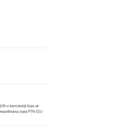
0h u kancelariji koja se
ta Departmana (sala FTN 021-