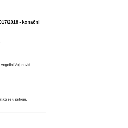
2017/2018 - konačni
:
 Angelini Vujanović.
alazi se u prilogu.