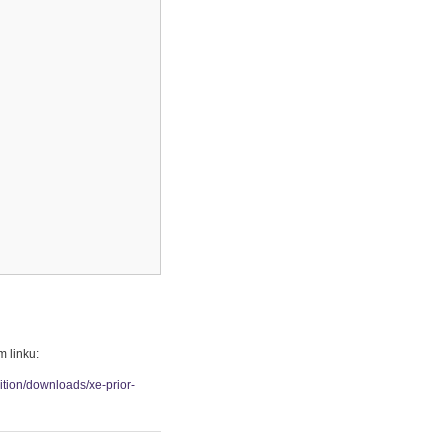
m linku:
tion/downloads/xe-prior-