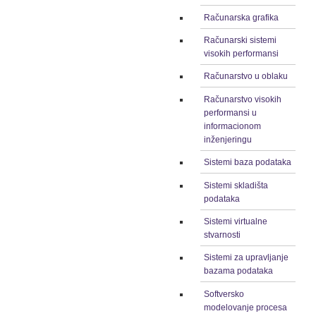
Računarska grafika
Računarski sistemi
visokih performansi
Računarstvo u oblaku
Računarstvo visokih
performansi u
informacionom
inženjeringu
Sistemi baza podataka
Sistemi skladišta
podataka
Sistemi virtualne
stvarnosti
Sistemi za upravljanje
bazama podataka
Softversko
modelovanje procesa