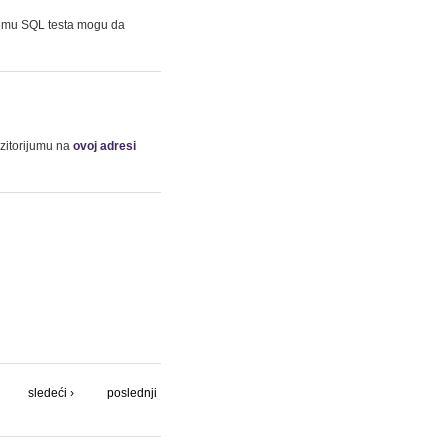
premu SQL testa mogu da
ozitorijumu na
ovoj adresi
sledeći ›
poslednji