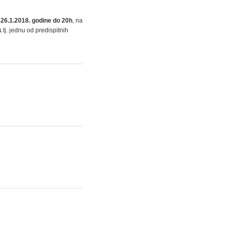
a
26.1.2018. godine do 20h
, na
k
tj. jednu od predispitnih