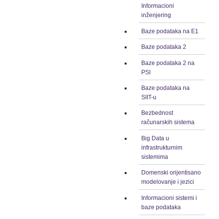
Informacioni
inženjering
Baze podataka na E1
Baze podataka 2
Baze podataka 2 na
PSI
Baze podataka na
SIIT-u
Bezbednost
računarskih sistema
Big Data u
infrastrukturnim
sistemima
Domenski orijentisano
modelovanje i jezici
Informacioni sistemi i
baze podataka