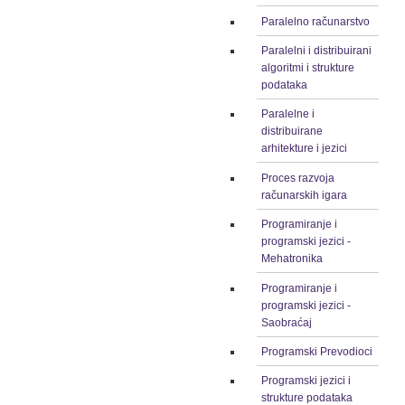
Paralelno računarstvo
Paralelni i distribuirani
algoritmi i strukture
podataka
Paralelne i
distribuirane
arhitekture i jezici
Proces razvoja
računarskih igara
Programiranje i
programski jezici -
Mehatronika
Programiranje i
programski jezici -
Saobraćaj
Programski Prevodioci
Programski jezici i
strukture podataka