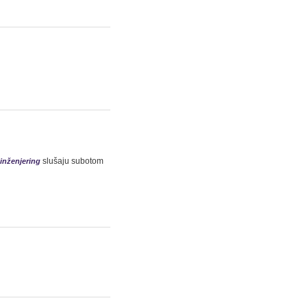
slušaju subotom
 inženjering