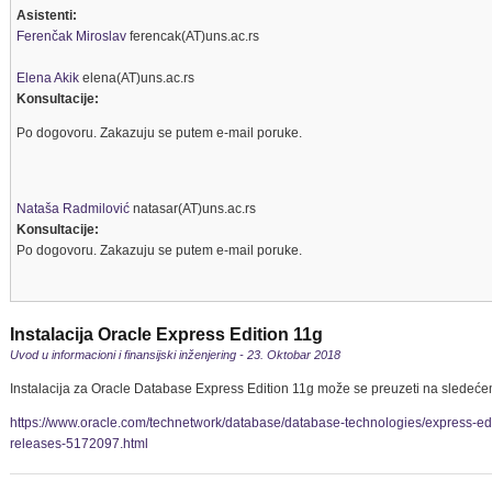
Asistenti:
Ferenčak Miroslav
ferencak(AT)uns.ac.rs
Elena Akik
elena(AT)uns.ac.rs
Konsultacije:
Po dogovoru. Zakazuju se putem e-mail poruke.
Nataša Radmilović
natasar(AT)uns.ac.rs
Konsultacije:
Po dogovoru. Zakazuju se putem e-mail poruke.
Instalacija Oracle Express Edition 11g
Uvod u informacioni i finansijski inženjering - 23. Oktobar 2018
Instalacija za Oracle Database Express Edition 11g može se preuzeti na sledeće
https://www.oracle.com/technetwork/database/database-technologies/express-edi
releases-5172097.html