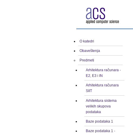
O katedri
Obaveštenja
Predmeti
Arhitektura računara -
E2, E3 i IN
Arhitektura računara
SIIT
Arhitektura sistema
velikih skupova
podataka
Baze podataka 1
Baze podataka 1 -