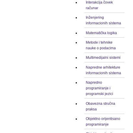
Interakcija čovek
računar
Inženjering
informacionih sistema
Matematička logika
Metode i tehnike
nauke o podacima
Multimedijalni sistemi
Napredne arhitekture
informacionih sistema
Napredno
programiranje i
programski jezici
Obavezna stručna
praksa
Objektno orijentisano
programiranje