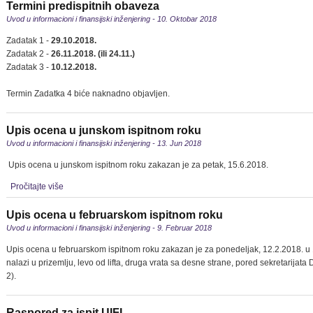
Termini predispitnih obaveza
Uvod u informacioni i finansijski inženjering - 10. Oktobar 2018
Zadatak 1 -
29.10.2018.
Zadatak 2 -
26.11.2018. (ili 24.11.)
Zadatak 3 -
10.12.2018.
Termin Zadatka 4 biće naknadno objavljen.
Upis ocena u junskom ispitnom roku
Uvod u informacioni i finansijski inženjering - 13. Jun 2018
Upis ocena u junskom ispitnom roku zakazan je za petak, 15.6.2018.
Pročitajte više
Upis ocena u februarskom ispitnom roku
Uvod u informacioni i finansijski inženjering - 9. Februar 2018
Upis ocena u februarskom ispitnom roku zakazan je za ponedeljak, 12.2.2018. u 1
nalazi u prizemlju, levo od lifta, druga vrata sa desne strane, pored sekretarija
2).
Raspored za ispit UIFI