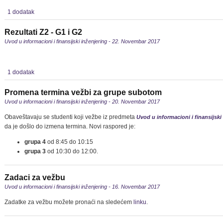
1 dodatak
Rezultati Z2 - G1 i G2
Uvod u informacioni i finansijski inženjering - 22. Novembar 2017
1 dodatak
Promena termina vežbi za grupe subotom
Uvod u informacioni i finansijski inženjering - 20. Novembar 2017
Obaveštavaju se studenti koji vežbe iz predmeta
Uvod u informacioni i finansijski
da je došlo do izmena termina. Novi raspored je:
grupa 4
od 8:45 do 10:15
grupa 3
od 10:30 do 12:00.
Zadaci za vežbu
Uvod u informacioni i finansijski inženjering - 16. Novembar 2017
Zadatke za vežbu možete pronaći na sledećem
linku
.