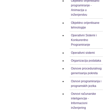
Objektno orijentisano
programiranje -
Animacija u
inženjerstvu
Objektno orijentisane
tehnologije
Operativni Sistemi i
Konkurentno
Programiranje
Operativni sistemi
Organizacija podataka
Osnove proceduralnog
generisanja pokreta
Osnovi programiranja i
programskih jezika
Osnovi računarske
inteligencije -
Informacioni
inženjering