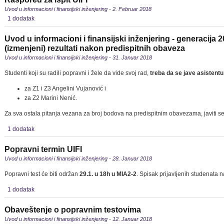
Uvod u informacioni i finansijski inženjering - 2. Februar 2018
1 dodatak
Uvod u informacioni i finansijski inženjering - generacija 
(izmenjeni) rezultati nakon predispitnih obaveza
Uvod u informacioni i finansijski inženjering - 31. Januar 2018
Studenti koji su radili popravni i žele da vide svoj rad,
treba da se jave asistentu
za Z1 i Z3 Angelini Vujanović i
za Z2 Marini Nenić.
Za sva ostala pitanja vezana za broj bodova na predispitnim obavezama, javiti se
1 dodatak
Popravni termin UIFI
Uvod u informacioni i finansijski inženjering - 28. Januar 2018
Popravni test će biti održan
29.1. u 18h u MIA2-2
. Spisak prijavljenih studenata n
1 dodatak
Obaveštenje o popravnim testovima
Uvod u informacioni i finansijski inženjering - 12. Januar 2018