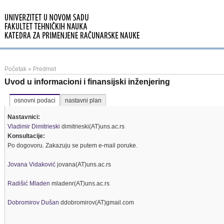
Početak
»
Predmet
Uvod u informacioni i finansijski inženjering
osnovni podaci
nastavni plan
Nastavnici:
Vladimir Dimitrieski
dimitrieski(AT)uns.ac.rs
Konsultacije:
Po dogovoru. Zakazuju se putem e-mail poruke.
Jovana Vidaković
jovana(AT)uns.ac.rs
Radišić Mladen
mladenr(AT)uns.ac.rs
Dobromirov Dušan
ddobromirov(AT)gmail.com