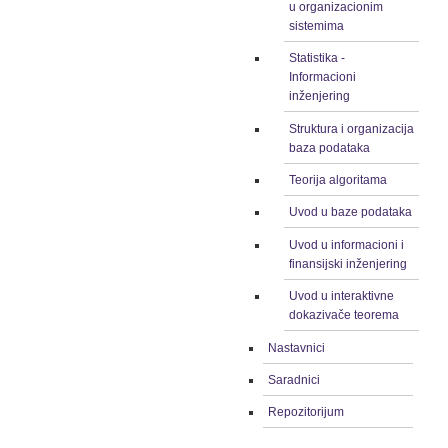
u organizacionim
sistemima
Statistika -
Informacioni
inženjering
Struktura i organizacija
baza podataka
Teorija algoritama
Uvod u baze podataka
Uvod u informacioni i
finansijski inženjering
Uvod u interaktivne
dokazivače teorema
Nastavnici
Saradnici
Repozitorijum