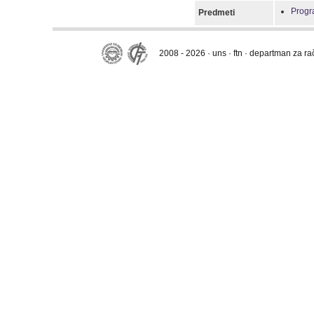
Progra
Predmeti
2008 - 2026 · uns · ftn · departman za r