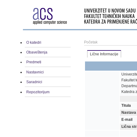
Početak
O katedri
Obaveštenja
Lične Informacije
Predmeti
Nastavnici
Univerzi
Fakultet 
Saradnici
Departma
Katedra 
Repozitorijum
Titula
Nastava
E-mail
Lična st