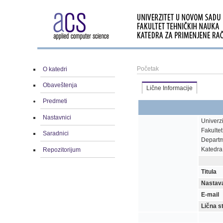
Početak
O katedri
Obaveštenja
Lične Informacije
Predmeti
Nastavnici
Univerz
Fakultet
Saradnici
Departm
Katedra
Repozitorijum
Titula
Nastav
E-mail
Lična s