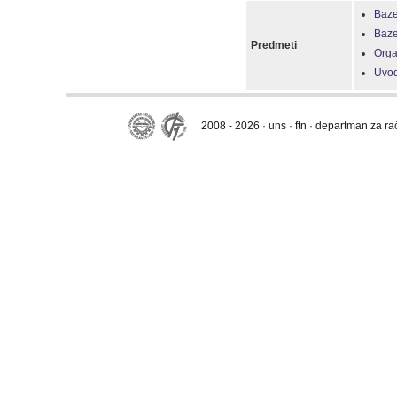
Baze
Baze
Predmeti
Orga
Uvod
2008 - 2026 · uns · ftn · departman za r