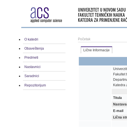
Početak
O katedri
Obaveštenja
Lične Informacije
Predmeti
Nastavnici
Univerzi
Fakultet
Saradnici
Departma
Katedra 
Repozitorijum
Titula
Nastava
E-mail
Lična st