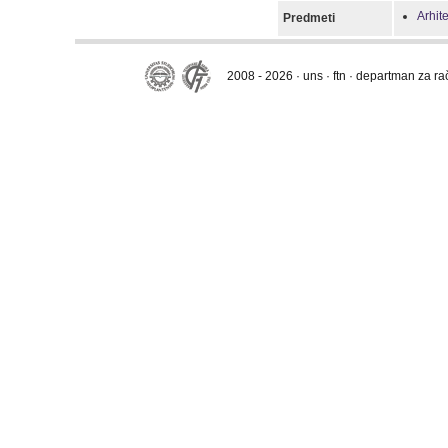
Arhit
Predmeti
2008 - 2026 · uns · ftn · departman za r