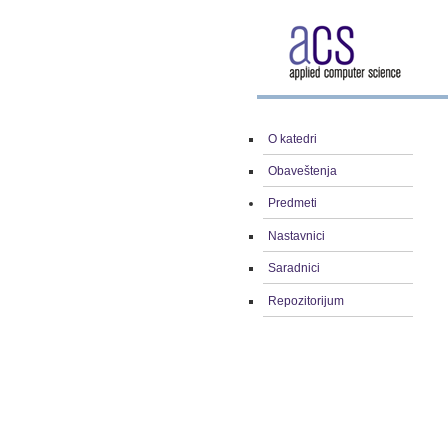
O katedri
Obaveštenja
Predmeti
Nastavnici
Saradnici
Repozitorijum