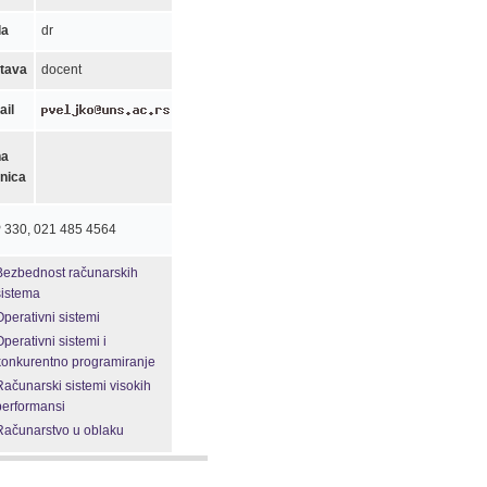
la
dr
tava
docent
ail
na
anica
 330, 021 485 4564
Bezbednost računarskih
sistema
Operativni sistemi
Operativni sistemi i
konkurentno programiranje
Računarski sistemi visokih
performansi
Računarstvo u oblaku