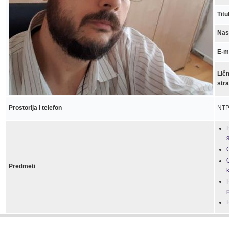
Titu
Nas
E-m
Lič
str
Prostorija i telefon
NTP
Predmeti