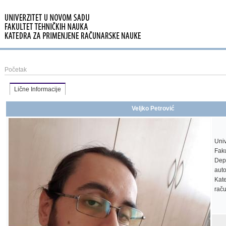
Početak
Lične Informacije
Veljko Petrović
Uni
Faku
Dep
aut
Kat
rač