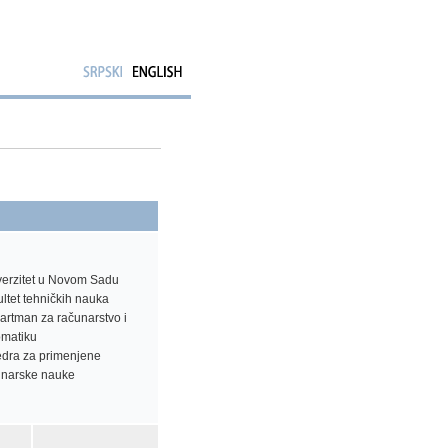
verzitet u Novom Sadu
ltet tehničkih nauka
artman za računarstvo i
omatiku
edra za primenjene
unarske nauke