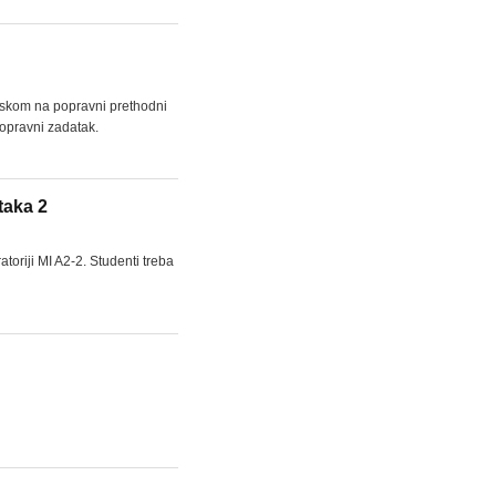
laskom na popravni prethodni
popravni zadatak.
taka 2
oriji MI A2-2. Studenti treba