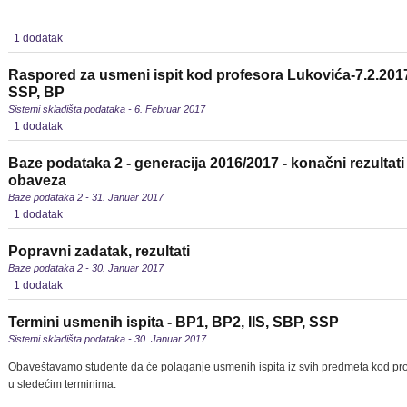
1 dodatak
Raspored za usmeni ispit kod profesora Lukovića-7.2.2017
SSP, BP
Sistemi skladišta podataka - 6. Februar 2017
1 dodatak
Baze podataka 2 - generacija 2016/2017 - konačni rezultat
obaveza
Baze podataka 2 - 31. Januar 2017
1 dodatak
Popravni zadatak, rezultati
Baze podataka 2 - 30. Januar 2017
1 dodatak
Termini usmenih ispita - BP1, BP2, IIS, SBP, SSP
Sistemi skladišta podataka - 30. Januar 2017
Obaveštavamo studente da će polaganje usmenih ispita iz svih predmeta kod pro
u sledećim terminima: