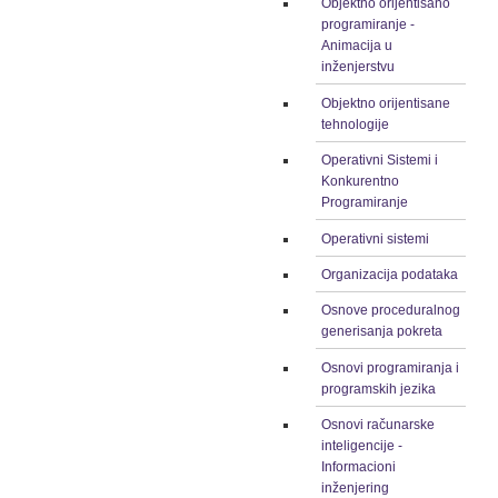
Objektno orijentisano
programiranje -
Animacija u
inženjerstvu
Objektno orijentisane
tehnologije
Operativni Sistemi i
Konkurentno
Programiranje
Operativni sistemi
Organizacija podataka
Osnove proceduralnog
generisanja pokreta
Osnovi programiranja i
programskih jezika
Osnovi računarske
inteligencije -
Informacioni
inženjering