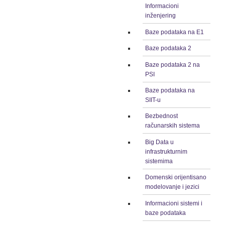
Informacioni
inženjering
Baze podataka na E1
Baze podataka 2
Baze podataka 2 na
PSI
Baze podataka na
SIIT-u
Bezbednost
računarskih sistema
Big Data u
infrastrukturnim
sistemima
Domenski orijentisano
modelovanje i jezici
Informacioni sistemi i
baze podataka