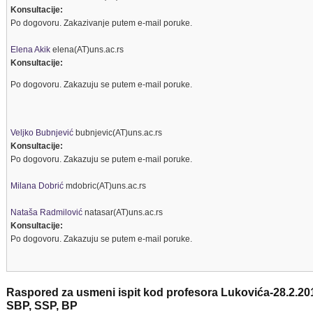
Konsultacije:
Po dogovoru. Zakazivanje putem e-mail poruke.
Elena Akik
elena(AT)uns.ac.rs
Konsultacije:
Po dogovoru. Zakazuju se putem e-mail poruke.
Veljko Bubnjević
bubnjevic(AT)uns.ac.rs
Konsultacije:
Po dogovoru. Zakazuju se putem e-mail poruke.
Milana Dobrić
mdobric(AT)uns.ac.rs
Nataša Radmilović
natasar(AT)uns.ac.rs
Konsultacije:
Po dogovoru. Zakazuju se putem e-mail poruke.
Raspored za usmeni ispit kod profesora Lukovića-28.2.201
SBP, SSP, BP