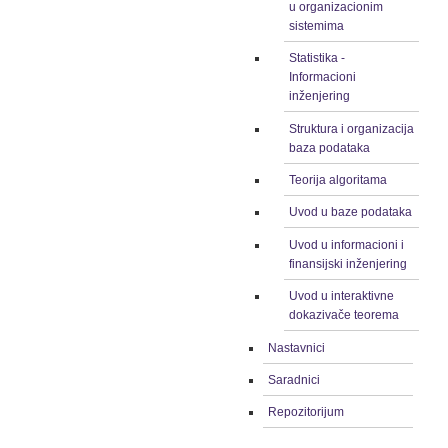
u organizacionim
sistemima
Statistika -
Informacioni
inženjering
Struktura i organizacija
baza podataka
Teorija algoritama
Uvod u baze podataka
Uvod u informacioni i
finansijski inženjering
Uvod u interaktivne
dokazivače teorema
Nastavnici
Saradnici
Repozitorijum