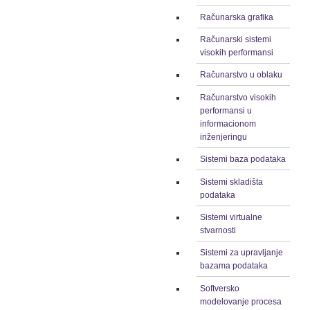
Računarska grafika
Računarski sistemi
visokih performansi
Računarstvo u oblaku
Računarstvo visokih
performansi u
informacionom
inženjeringu
Sistemi baza podataka
Sistemi skladišta
podataka
Sistemi virtualne
stvarnosti
Sistemi za upravljanje
bazama podataka
Softversko
modelovanje procesa