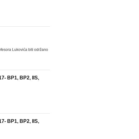
fesora Lukovića biti održano
7- BP1, BP2, IIS,
7- BP1, BP2, IIS,