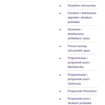
Paralelno računarstvo
Paralelni i distribuirani
algoritmi i strukture
podataka
Paralelne i
distribuirane
arhitekture i jezici
Proces razvoja
računarskih igara
Programiranje i
programski jezici -
Mehatronika
Programiranje i
programski jezici -
Saobraćaj
Programski Prevodioci
Programski jezici i
strukture podataka