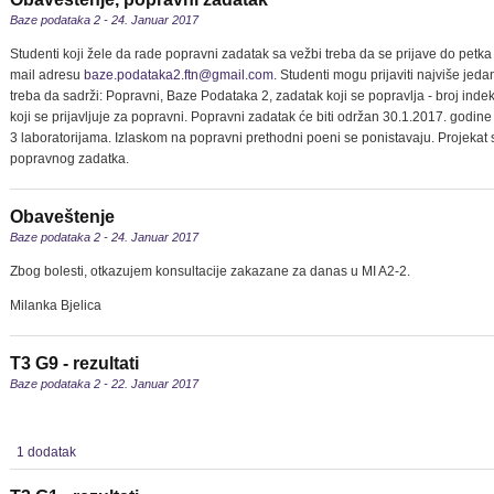
Baze podataka 2 - 24. Januar 2017
Studenti koji žele da rade popravni zadatak sa vežbi treba da se prijave do petk
mail adresu
baze.podataka2.ftn@gmail.com
. Studenti mogu prijaviti najviše jed
treba da sadrži: Popravni, Baze Podataka 2, zadatak koji se popravlja - broj inde
koji se prijavljuje za popravni. Popravni zadatak će biti održan 30.1.2017. godin
3 laboratorijama. Izlaskom na popravni prethodni poeni se ponistavaju. Projekat 
popravnog zadatka.
Obaveštenje
Baze podataka 2 - 24. Januar 2017
Zbog bolesti, otkazujem konsultacije zakazane za danas u MI A2-2.
Milanka Bjelica
T3 G9 - rezultati
Baze podataka 2 - 22. Januar 2017
1 dodatak