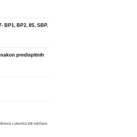
- BP1, BP2, IIS, SBP,
i nakon predispitnih
fesora Lukovića biti održano