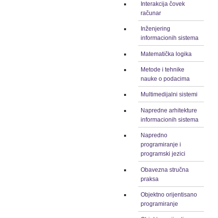
Interakcija čovek
računar
Inženjering
informacionih sistema
Matematička logika
Metode i tehnike
nauke o podacima
Multimedijalni sistemi
Napredne arhitekture
informacionih sistema
Napredno
programiranje i
programski jezici
Obavezna stručna
praksa
Objektno orijentisano
programiranje