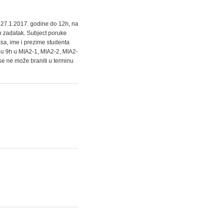
a 27.1.2017. godine do 12h, na
an zadatak. Subject poruke
ksa, ime i prezime studenta
e u 9h u MIA2-1, MIA2-2, MIA2-
se ne može braniti u terminu