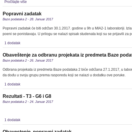
Pročitajte više
Popravni zadatak
Baze podataka 2 - 28. Januar 2017
Popravni zadatak će biti održan 30.1.2017. godine u 9h u MIA2-1 laboratoriji. Iz
poeni se ponistavaju. U prilogu se nalazi spisak studenata koji su se prijavili za 
1 dodatak
Obaveštenje za odbranu projekata iz predmeta Baze poda
Baze podataka 2 - 26. Januar 2017
Odbrana projekata iz predmeta Baze podataka 2 biće održana 27.1.2017, u laborat
da dođu u svoju grupu prema rasporedu koji se nalazi u dodatku ove poruke.
1 dodatak
Rezultati - T3 - G6 i G8
Baze podataka 2 - 24. Januar 2017
1 dodatak
Obavestenje, popravni zadatak