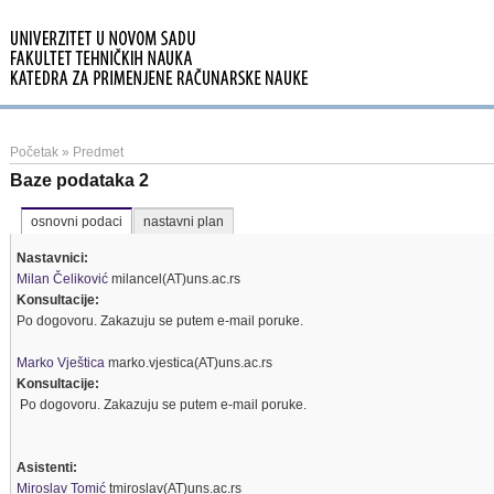
Početak
»
Predmet
Baze podataka 2
osnovni podaci
nastavni plan
Nastavnici:
Milan Čeliković
milancel(AT)uns.ac.rs
Konsultacije:
Po dogovoru. Zakazuju se putem e-mail poruke.
Marko Vještica
marko.vjestica(AT)uns.ac.rs
Konsultacije:
Po dogovoru. Zakazuju se putem e-mail poruke.
Asistenti:
Miroslav Tomić
tmiroslav(AT)uns.ac.rs