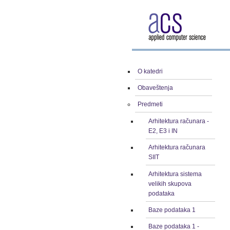
O katedri
Obaveštenja
Predmeti
Arhitektura računara -
E2, E3 i IN
Arhitektura računara
SIIT
Arhitektura sistema
velikih skupova
podataka
Baze podataka 1
Baze podataka 1 -