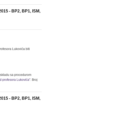
2015 - BP2, BP1, ISM,
ofesora Lukovića biti
 u skladu sa procedurom
od profesora Lukovića"
. Broj
2015 - BP2, BP1, ISM,