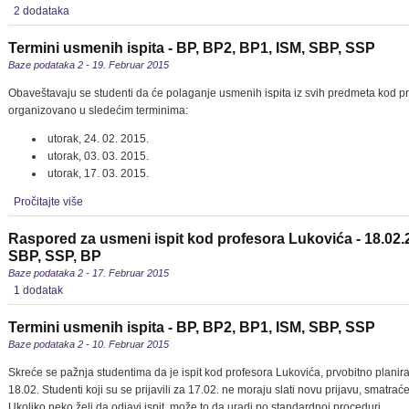
2 dodataka
Termini usmenih ispita - BP, BP2, BP1, ISM, SBP, SSP
Baze podataka 2 - 19. Februar 2015
Obaveštavaju se studenti da će polaganje usmenih ispita iz svih predmeta kod pr
organizovano u sledećim terminima:
utorak, 24. 02. 2015.
utorak, 03. 03. 2015.
utorak, 17. 03. 2015.
Pročitajte više
Raspored za usmeni ispit kod profesora Lukovića - 18.02.
SBP, SSP, BP
Baze podataka 2 - 17. Februar 2015
1 dodatak
Termini usmenih ispita - BP, BP2, BP1, ISM, SBP, SSP
Baze podataka 2 - 10. Februar 2015
Skreće se pažnja studentima da je ispit kod profesora Lukovića, prvobitno plani
18.02. Studenti koji su se prijavili za 17.02. ne moraju slati novu prijavu, smatraće
Ukoliko neko želi da odjavi ispit, može to da uradi po standardnoj proceduri.