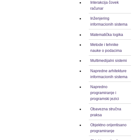
Interakcija čovek
računar
Inženjering
informacionih sistema
Matematička logika
Metode i tehnike
nauke o podacima
Multimedijalni sistemi
Napredne arhitekture
informacionih sistema
Napredno
programiranje i
programski jezici
Obavezna stručna
praksa
Objektno orijentisano
programiranje