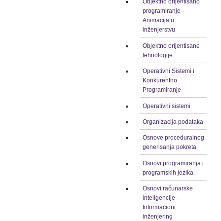
Objektno orijentisano
programiranje -
Animacija u
inženjerstvu
Objektno orijentisane
tehnologije
Operativni Sistemi i
Konkurentno
Programiranje
Operativni sistemi
Organizacija podataka
Osnove proceduralnog
generisanja pokreta
Osnovi programiranja i
programskih jezika
Osnovi računarske
inteligencije -
Informacioni
inženjering