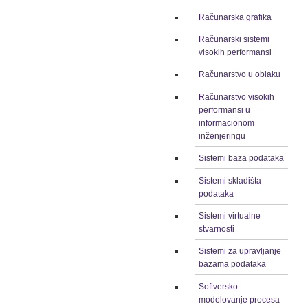
Računarska grafika
Računarski sistemi
visokih performansi
Računarstvo u oblaku
Računarstvo visokih
performansi u
informacionom
inženjeringu
Sistemi baza podataka
Sistemi skladišta
podataka
Sistemi virtualne
stvarnosti
Sistemi za upravljanje
bazama podataka
Softversko
modelovanje procesa