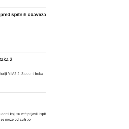
i predispitnih obaveza
taka 2
riji MI A2-2. Studenti treba
ti koji su već prijavili ispit
t se može odjaviti po