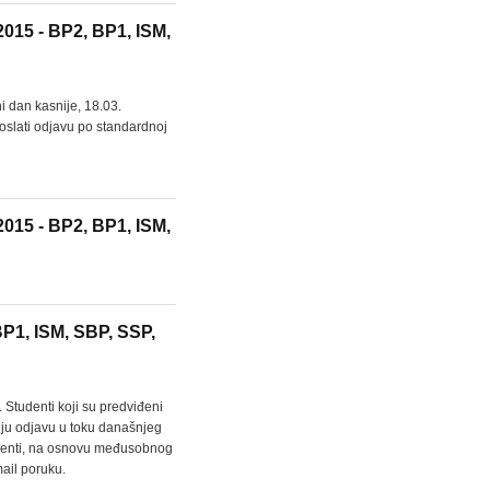
2015 - BP2, BP1, ISM,
ni dan kasnije, 18.03.
oslati odjavu po standardnoj
2015 - BP2, BP1, ISM,
BP1, ISM, SBP, SSP,
. Studenti koji su predviđeni
lju odjavu u toku današnjeg
tudenti, na osnovu međusobnog
ail poruku.