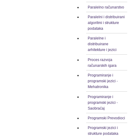
Paralelno računarstvo
Paralelni i distribuirani
algoritmi i strukture
podataka
Paralelne i
distribuirane
arhitekture i jezici
Proces razvoja
računarskih igara
Programiranje i
programski jezici -
Mehatronika
Programiranje i
programski jezici -
Saobraćaj
Programski Prevodioci
Programski jezici i
strukture podataka