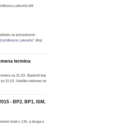
ofesora Lukovića biti
 u skladu sa procedurom
od profesora Lukovića"
. Broj
romena termina
omera za 31.03. Studenti koji
eni za 31.03. Ukoliko nekome ne
2015 - BP2, BP1, ISM,
smeni imati u 13h, a druga u