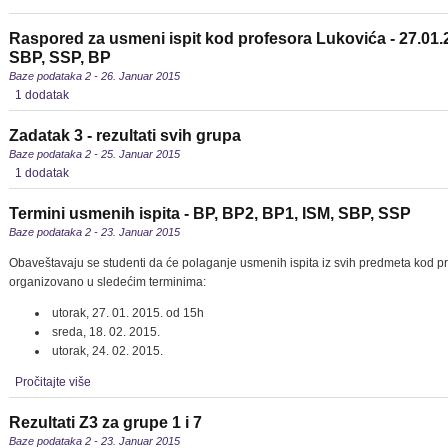
Raspored za usmeni ispit kod profesora Lukovića - 27.01.
SBP, SSP, BP
Baze podataka 2 - 26. Januar 2015
1 dodatak
Zadatak 3 - rezultati svih grupa
Baze podataka 2 - 25. Januar 2015
1 dodatak
Termini usmenih ispita - BP, BP2, BP1, ISM, SBP, SSP
Baze podataka 2 - 23. Januar 2015
Obaveštavaju se studenti da će polaganje usmenih ispita iz svih predmeta kod pr
organizovano u sledećim terminima:
utorak, 27. 01. 2015. od 15h
sreda, 18. 02. 2015.
utorak, 24. 02. 2015.
Pročitajte više
Rezultati Z3 za grupe 1 i 7
Baze podataka 2 - 23. Januar 2015