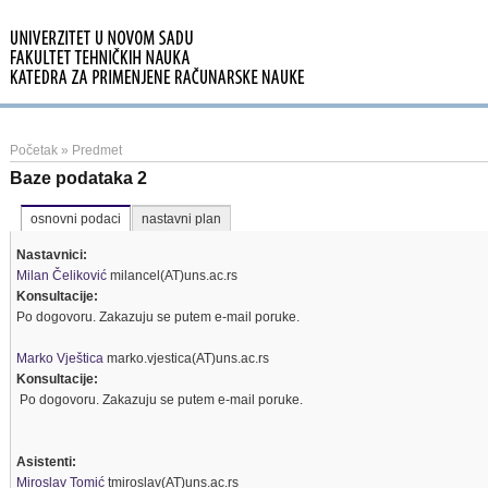
Početak
»
Predmet
Baze podataka 2
osnovni podaci
nastavni plan
Nastavnici:
Milan Čeliković
milancel(AT)uns.ac.rs
Konsultacije:
Po dogovoru. Zakazuju se putem e-mail poruke.
Marko Vještica
marko.vjestica(AT)uns.ac.rs
Konsultacije:
Po dogovoru. Zakazuju se putem e-mail poruke.
Asistenti:
Miroslav Tomić
tmiroslav(AT)uns.ac.rs