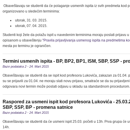
Obaveštavaju se studenti da će polaganje usmenih ispita iz svih predmeta kod pr
organizovano u sledećim terminima:
utorak, 31. 03. 2015.
utorak, 07. 04. 2015.
Studenti koji žele da polažu ispit u navedenim terminima moraju poslati prijavu
opisanom u obaveštenju
"Pravila prijavljivanja usmenog ispita na predmetima k
mesta po terminu je ograničen.
Termini usmenih ispita - BP, BP2, BP1, ISM, SBP, SSP - p
Baze podataka 2 - 24. Mart 2015
Obaveštavaju se studenti da se ispit kod profesora Lukovića, zakazan za 01.04. p
su se prijavili za 01.04. ne moraju slati novu prijavu, smatraće se da su prijavlj
odgovara novi termin može poslati odjavu u skladu sa standardnom procedurom.
Raspored za usmeni ispit kod profesora Lukovića - 25.03.
SBP, SSP, BP - promena satnice
Baze podataka 2 - 24. Mart 2015
Obaveštavaju se studenti da će usmeni ispit 25.03. početi u 13h. Prva grupa će u
14h.