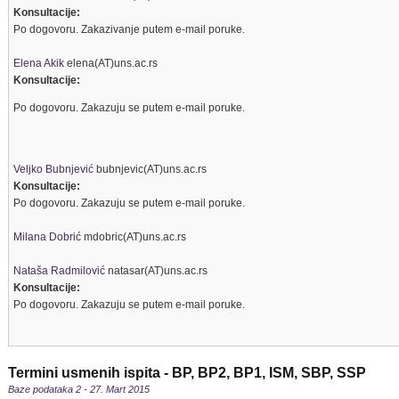
Konsultacije:
Po dogovoru. Zakazivanje putem e-mail poruke.
Elena Akik
elena(AT)uns.ac.rs
Konsultacije:
Po dogovoru. Zakazuju se putem e-mail poruke.
Veljko Bubnjević
bubnjevic(AT)uns.ac.rs
Konsultacije:
Po dogovoru. Zakazuju se putem e-mail poruke.
Milana Dobrić
mdobric(AT)uns.ac.rs
Nataša Radmilović
natasar(AT)uns.ac.rs
Konsultacije:
Po dogovoru. Zakazuju se putem e-mail poruke.
Termini usmenih ispita - BP, BP2, BP1, ISM, SBP, SSP
Baze podataka 2 - 27. Mart 2015