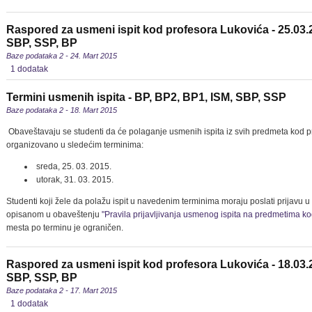
Raspored za usmeni ispit kod profesora Lukovića - 25.03.
SBP, SSP, BP
Baze podataka 2 - 24. Mart 2015
1 dodatak
Termini usmenih ispita - BP, BP2, BP1, ISM, SBP, SSP
Baze podataka 2 - 18. Mart 2015
Obaveštavaju se studenti da će polaganje usmenih ispita iz svih predmeta kod pr
organizovano u sledećim terminima:
sreda, 25. 03. 2015.
utorak, 31. 03. 2015.
Studenti koji žele da polažu ispit u navedenim terminima moraju poslati prijavu
opisanom u obaveštenju
"Pravila prijavljivanja usmenog ispita na predmetima k
mesta po terminu je ograničen.
Raspored za usmeni ispit kod profesora Lukovića - 18.03.
SBP, SSP, BP
Baze podataka 2 - 17. Mart 2015
1 dodatak