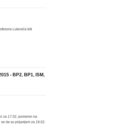
ofesora Lukovića biti
2015 - BP2, BP1, ISM,
ran za 17.02, pomeren na
 se da su prijavljeni za 18.02.