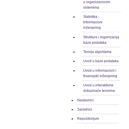
u organizacionim
sistemima
Statistika -
Informacioni
inženjering
Struktura i organizacija
baza podataka
Teorija algoritama
Uvod u baze podataka
Uvod u informacioni i
finansijski inženjering
Uvod u interaktivne
dokazivače teorema
Nastavnici
Saradnici
Repozitorijum