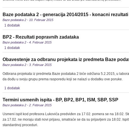
Baze podataka 2 - generacija 2014/2015 - konacni rezultat
Baze podataka 2 - 10. Februar 2015
1 dodatak
BP2 - Rezultati popravnih zadataka
Baze podataka 2 - 4. Februar 2015
1 dodatak
Obavestenje za odbranu projekata iz predmeta Baze poda
Baze podataka 2 - 3. Februar 2015
Odbrana projekata iz predmeta Baze podataka 2 biće održana 5.2.2015, u laborato
da dođu u svoju grupu prema rasporedu koji se nalazi u dodatku ove poruke.
1 dodatak
Termini usmenih ispita - BP, BP2, BP1, ISM, SBP, SSP
Baze podataka 2 - 2. Februar 2015
Usmeni ispit kod profesora Lukovića predviđen za 17.02. pomera se na 18.02. Studen
za 17.02. ne moraju slati novi prijavu, smatraće se da su prijavljeni za 18.02. Ispi
standardnoj proceduri.