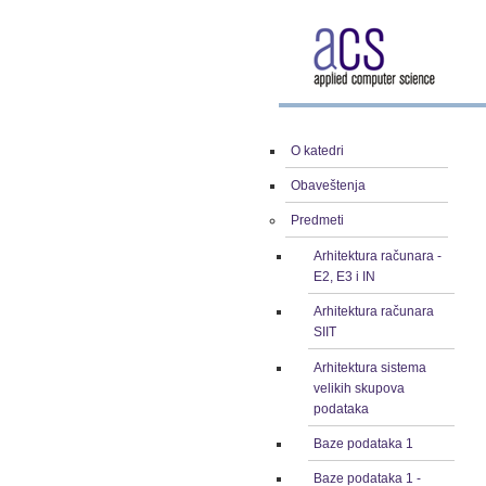
O katedri
Obaveštenja
Predmeti
Arhitektura računara -
E2, E3 i IN
Arhitektura računara
SIIT
Arhitektura sistema
velikih skupova
podataka
Baze podataka 1
Baze podataka 1 -