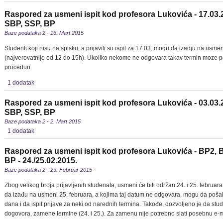
Raspored za usmeni ispit kod profesora Lukovića - 17.03.
SBP, SSP, BP
Baze podataka 2 - 16. Mart 2015
Studenti koji nisu na spisku, a prijavili su ispit za 17.03, mogu da izadju na usme
(najverovatnije od 12 do 15h). Ukoliko nekome ne odgovara takav termin moze p
proceduri.
1 dodatak
Raspored za usmeni ispit kod profesora Lukovića - 03.03.
SBP, SSP, BP
Baze podataka 2 - 2. Mart 2015
1 dodatak
Raspored za usmeni ispit kod profesora Lukovića - BP2, 
BP - 24./25.02.2015.
Baze podataka 2 - 23. Februar 2015
Zbog velikog broja prijavljenih studenata, usmeni će biti održan 24. i 25. februara
da izađu na usmeni 25. februara, a kojima taj datum ne odgovara, mogu da poša
dana i da ispit prijave za neki od narednih termina. Takođe, dozvoljeno je da s
dogovora, zamene termine (24. i 25.). Za zamenu nije potrebno slati posebnu e-m