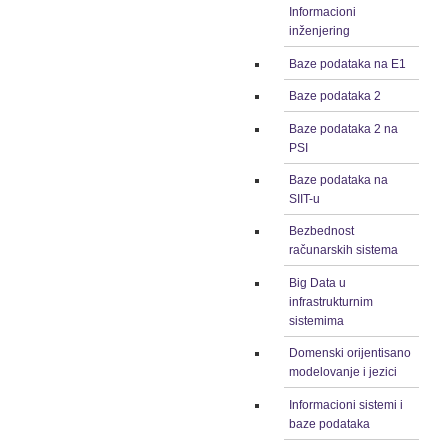
Informacioni
inženjering
Baze podataka na E1
Baze podataka 2
Baze podataka 2 na
PSI
Baze podataka na
SIIT-u
Bezbednost
računarskih sistema
Big Data u
infrastrukturnim
sistemima
Domenski orijentisano
modelovanje i jezici
Informacioni sistemi i
baze podataka