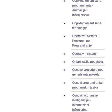
Objektno orijentisano
programiranje -
Animacija u
inženjerstvu
Objektno orijentisane
tehnologije
Operativni Sistemi i
Konkurentno
Programiranje
Operativni sistemi
Organizacija podataka
Osnove proceduralnog
generisanja pokreta
Osnovi programiranja i
programskih jezika
Osnovi računarske
inteligencije -
Informacioni
inženjering