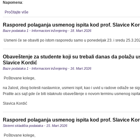
Napomena
:
Pročitajte više
Raspored polaganja usmenog ispita kod prof. Slavice Kor
Baze podataka 1 - Informacioni inženjering - 18. Mart 2026
Usmeni će se obaviti po istom rasporedu samo u ponedeljak 23. i sredu 25.3.20
Obaveštenje za studente koji su trebali danas da polažu u
Slavice Kordić
Baze podataka 1 - Informacioni inženjering - 16. Mart 2026
Poštovane kolege,
na žalost, zbog bolesti nastavnice, usmeni ispit, kao i uvid u radove odlaže se si
Pratite acs sajt gde će biti istaknuto obaveštenje o novom terminu usmenog ispita
Slavica Kordić
Raspored polaganja usmenog ispita kod prof. Slavice Kor
Sistemi skladišta podataka - 15. Mart 2026
Poštovane kolege,