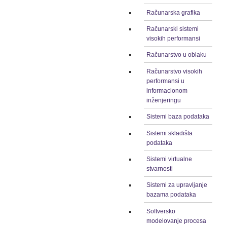
Računarska grafika
Računarski sistemi
visokih performansi
Računarstvo u oblaku
Računarstvo visokih
performansi u
informacionom
inženjeringu
Sistemi baza podataka
Sistemi skladišta
podataka
Sistemi virtualne
stvarnosti
Sistemi za upravljanje
bazama podataka
Softversko
modelovanje procesa