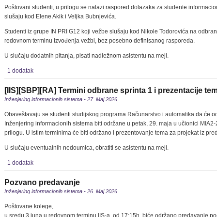
Poštovani studenti, u prilogu se nalazi raspored dolazaka za studente informacio
slušaju kod Elene Akik i Veljka Bubnjevića.
Studenti iz grupe IN PRI G12 koji vežbe slušaju kod Nikole Todorovića na odbran
redovnom terminu izvođenja vežbi, bez posebno definisanog rasporeda.
U slučaju dodatnih pitanja, pisati nadležnom asistentu na mejl.
1 dodatak
[IIS][SBP][RA] Termini odbrane sprinta 1 i prezentacije te
Inženjering informacionih sistema - 27. Maj 2026
Obaveštavaju se studenti studijskog programa Računarstvo i automatika da će o
Inženjering informacionih sistema biti održane u petak, 29. maja u učionici MIA2
prilogu. U istim terminima će biti održano i prezentovanje tema za projekat iz p
U slučaju eventualnih nedoumica, obratiti se asistentu na mejl.
1 dodatak
Pozvano predavanje
Inženjering informacionih sistema - 26. Maj 2026
Poštovane kolege,
u sredu 3.juna u redovnom terminu IIS-a, od 17:15h, biće održano predavanje 