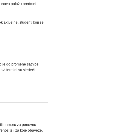
i ponovo polažu predmet.
 aktuelne, studenti koji se
lo je do promene satnice
ovi termini su sledeći:
niti nameru za ponovnu
renosite i za koje obaveze.