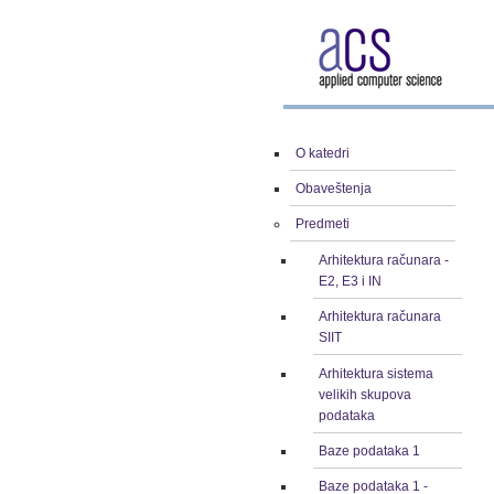
O katedri
Obaveštenja
Predmeti
Arhitektura računara -
E2, E3 i IN
Arhitektura računara
SIIT
Arhitektura sistema
velikih skupova
podataka
Baze podataka 1
Baze podataka 1 -