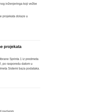
nog inženjeringa koji vežbe
e projekata dolaze u
me projekata
dbrane Sprinta 1 iz predmeta
-2, po rasporedu datom u
redmeta Sistemi baza podataka.
pod nazivom