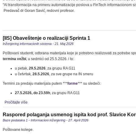
"AI transformacija na primeru automatizacije poslova u FinTech informacionom s
Predavač dr Goran Savić, redovni profesor.
[IIS] Obaveštenje o realizaciji Sprinta 1
Inženjering informacionih sistema - 21. Maj 2026
Poštovani studenti, odbrana materijala koje je potrebno realizovati za potrebe sp
termina vežbi
, u sedmici od 25.5.2026. i to:
u petak,
29.5.2026
, za grupu RA G11
u četvrtak,
28.5.2026
, za sve grupe na IN smeru
Termini za predaju materijala putem ***
forme
*** su sledeći:
27.5.2026, do 23.59h
, za grupu RA G11
Pročitajte više
Raspored polaganja usmenog ispita kod prof. Slavice Kor
Baze podataka 1 - Informacioni inženjering - 27. April 2026
Poštovane kolege.