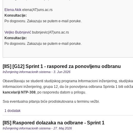
Elena Akik
elena(AT)uns.ac.rs
Konsultacije:
Po dogovoru. Zakazuju se putem e-mail poruke.
Veljko Bubnjević
bubnjevic(AT)uns.ac.rs
Konsultacije:
Po dogovoru. Zakazuju se putem e-mail poruke.
[IIS] [G12] Sprint 1 - raspored za ponovljenu odbranu
Inženjering informacionih sistema - 3. Jun 2026
Obaveštavaju se studenti studijskog programa Informacioni inženjering, studijsk
informacioni inženjering, grupa 12, da će ponovljena odbrana Sprinta 1 biti odr
kancelariji NTP-308
, po rasporedu datom u prilogu.
Sva eventualna pitanja biće prodiskutovana u terminu vežbi.
1 dodatak
[IIS] Raspored dolazaka na odbrane - Sprint 1
Inženjering informacionih sistema - 27. Maj 2026