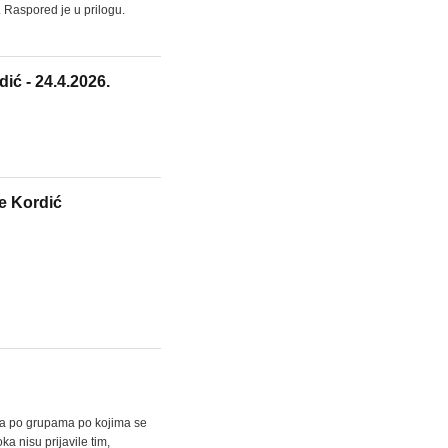
. Raspored je u prilogu.
ić - 24.4.2026.
e Kordić
ata po grupama po kojima se
a nisu prijavile tim,