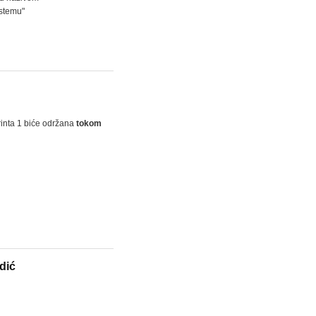
istemu"
rinta 1 biće održana
tokom
dić