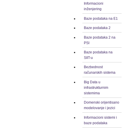
Informacioni
inženjering
Baze podataka na E1
Baze podataka 2
Baze podataka 2 na
PSI
Baze podataka na
SIIT-u
Bezbednost
računarskih sistema
Big Data u
infrastrukturnim
sistemima
Domenski orijentisano
modelovanje i jezici
Informacioni sistemi i
baze podataka