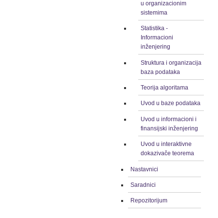
u organizacionim
sistemima
Statistika -
Informacioni
inženjering
Struktura i organizacija
baza podataka
Teorija algoritama
Uvod u baze podataka
Uvod u informacioni i
finansijski inženjering
Uvod u interaktivne
dokazivače teorema
Nastavnici
Saradnici
Repozitorijum