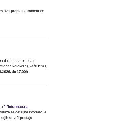
ostaviti propratne komentare
nata, potrebno je da u
potrebna korekcija), vašu temu,
3.2026, do 17.00h
.
iru
***informatora
nalaze se detaljne informacije
kojih se vrši predaja