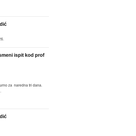
dić
26.
smeni ispit kod prof
gurno za naredna tri dana.
.
dić