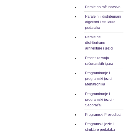
Paralelno računarstvo
Paralelni i distribuirani
algoritmi i strukture
podataka
Paralelne i
distribuirane
arhitekture i jezici
Proces razvoja
računarskih igara
Programiranje i
programski jezici -
Mehatronika
Programiranje i
programski jezici -
Saobraćaj
Programski Prevodioci
Programski jezici i
strukture podataka