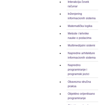
Interakcija čovek
računar
Inženjering
informacionih sistema
Matematička logika
Metode i tehnike
nauke o podacima
Multimedijalni sistemi
Napredne arhitekture
informacionih sistema
Napredno
programiranje i
programski jezici
Obavezna stručna
praksa
Objektno orijentisano
programiranje