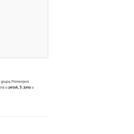
a grupa Primenjeni
žana u
petak, 5. juna
u