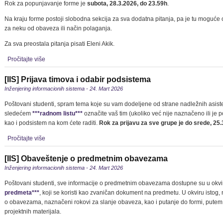
Rok za popunjavanje forme je
subota, 28.3.2026, do 23.59h
.
Na kraju forme postoji slobodna sekcija za sva dodatna pitanja, pa je tu moguće 
za neku od obaveza ili način polaganja.
Za sva preostala pitanja pisati Eleni Akik.
Pročitajte više
[IIS] Prijava timova i odabir podsistema
Inženjering informacionih sistema - 24. Mart 2026
Poštovani studenti, spram tema koje su vam dodeljene od strane nadležnih asiste
sledećem
***radnom listu***
označite vaš tim (ukoliko već nije naznačeno ili je 
kao i podsistem na kom ćete raditi.
Rok za prijavu za sve grupe je do srede, 25.
Pročitajte više
[IIS] Obaveštenje o predmetnim obavezama
Inženjering informacionih sistema - 24. Mart 2026
Poštovani studenti, sve informacije o predmetnim obavezama dostupne su u okv
predmeta***
, koji se koristi kao zvaničan dokument na predmetu. U okviru istog, 
o obavezama, naznačeni rokovi za slanje obaveza, kao i putanje do formi, putem 
projektnih materijala.