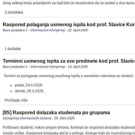
zbog velkog broja prijavljenih za ispit bilo je neophodno da se podeli u dva dana
2 dodataka
Raspored polaganja usmenog ispita kod prof. Slavice Kord
Baze podataka 1 - Informacioni inženjering - 22. April 2026
1 dodatak
Terminni usmenog ispita za sve predmete kod prof. Slavic
Baze podataka 1 - Informacioni inženjering - 14. April 2026
Termini za polaganje usmenog završnog ispita u narednim rokovima su sledeći:
petak, 24.4.2026.
utorak, 28.4.2026.
Pročitajte više
[IIS] Raspored dolazaka studenata po grupama
Inženjering informacionih sistema - 26. Mart 2026
Poštovani studenti, nakon prijave timova, formiran je raspored dolazaka studen
izvode vežbe. Raspored dolazaka dat je u prilogu. Kolege koje do naznačenog rok