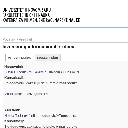
Početak
»
Predmet
Inženjering informacionih sistema
osnovni podaci
nastavni plan
Nastavnici:
Slavica Kordić (rođ. Aleksić)
slavica(AT)uns.ac.rs
Konsultacije:
Po dogovoru. Zakazuju se putem e-mail poruke.
Milan Delić
delic(AT)uns.ac.rs
Asistenti:
Nikola Todorović
nikola.todorovic(AT)uns.ac.rs
Konsultacije:
Po dogovoru, zakazivanje preko e-mail poruke.