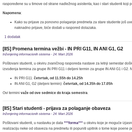
raspoređene su u timove od strane nadležnog asistenta, kao i stari studenti koj
Napomena
:
Kako su prijave za ponovno polaganje predmeta za stare studente još uvek
naknadno prijave, biće dodati u raspored dolazaka.
1 dodatak
[IIS] Promena termina vežbi - IN PRI G11, IN ANI G1, G2
Inženjering informacionih sistema - 24. Mart 2026
Poštovani studenti, u okviru zvaničnog rasporeda nastave za letnji semestar doš
izvođenja termina za grupe IN PRI G11 i deljeni termin za grupe IN ANI G1 i G2. N
IN PRI G11:
četvrtak, od 11.55h do 14.25h
IN ANI G1, G2 (deljeni termin):
četvrtak, od 14.35h do 17.05h
Ovi termini
važe od ove sedmice do kraja semestra
.
[IIS] Stari studenti - prijava za polaganje obaveza
Inženjering informacionih sistema - 24. Mart 2026
Poštovani studenti, u nastavku je data
***forma***
u okviru koje je moguće izjas
realizaciju neke od obaveza na predmetu ili popuniti upitnik o tome koje poene p