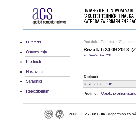
Početak
»
Predmet
»
Objektno o
O katedri
Rezultati 24.09.2013. 
Obaveštenja
26. Septembar 2013
Predmeti
Nastavnici
Dodatak
Saradnici
Rezultati_e1.doc
Repozitorijum
Predmet:
Objektno orijentisan
2008 - 2026 · uns · ftn · departman za r