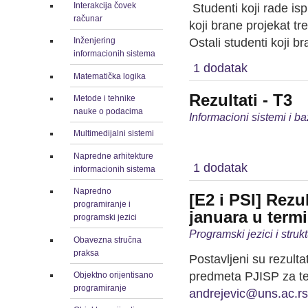
Interakcija čovek
Studenti koji rade is
računar
koji brane projekat t
Ostali studenti koji 
Inženjering
informacionih sistema
1 dodatak
Matematička logika
Rezultati - T3
Metode i tehnike
nauke o podacima
Informacioni sistemi i b
Multimedijalni sistemi
Napredne arhitekture
1 dodatak
informacionih sistema
Napredno
[E2 i PSI] Rezu
programiranje i
januara u term
programski jezici
Programski jezici i stru
Obavezna stručna
praksa
Postavljeni su rezult
predmeta PJISP za ter
Objektno orijentisano
programiranje
andrejevic@uns.ac.rs