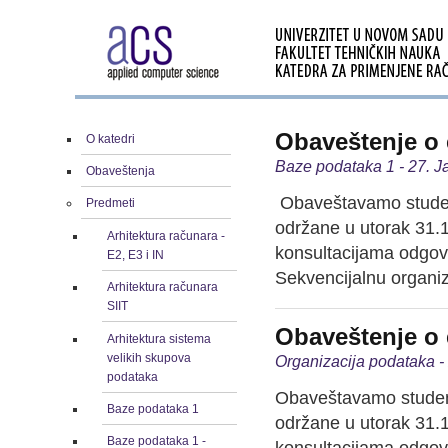
Obaveštenje o 
O katedri
Baze podataka 1 - 27. J
Obaveštenja
Obaveštavamo studente
Predmeti
održane u utorak 31.1
Arhitektura računara -
konsultacijama odgov
E2, E3 i IN
Sekvencijalnu organiza
Arhitektura računara
SIIT
Obaveštenje o 
Arhitektura sistema
velikih skupova
Organizacija podataka -
podataka
Obaveštavamo studente
Baze podataka 1
održane u utorak 31.1
Baze podataka 1 -