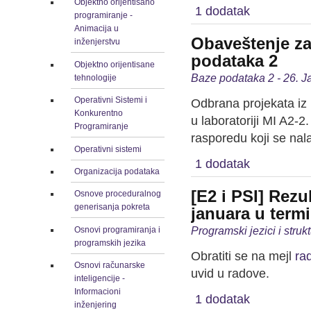
Objektno orijentisano
1 dodatak
programiranje -
Animacija u
Obaveštenje za
inženjerstvu
podataka 2
Objektno orijentisane
Baze podataka 2 - 26. J
tehnologije
Operativni Sistemi i
Odbrana projekata iz
Konkurentno
u laboratoriji MI A2-
Programiranje
rasporedu koji se nal
Operativni sistemi
1 dodatak
Organizacija podataka
[E2 i PSI] Rezu
Osnove proceduralnog
generisanja pokreta
januara u termi
Programski jezici i stru
Osnovi programiranja i
programskih jezika
Obratiti se na mejl
ra
Osnovi računarske
uvid u radove.
inteligencije -
Informacioni
1 dodatak
inženjering