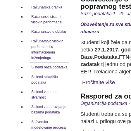
popravnog tes
Računarska grafika
Baze podataka 1 - 25. J
Računarski sistemi
visokih performansi
Obaveštenje za sve stu
obavezu.
Računarstvo u oblaku
Računarstvo visokih
Studenti koji žele da
performansi u
petka
27.1.2017. god
informacionom
Baze.Podataka.FTN
inženjeringu
zadatak
tj jednu od p
Sistemi baza podataka
EER, Relaciona algebr
Sistemi skladišta
Pročitajte više
podataka
Sistemi virtualne
Raspored za od
stvarnosti
Organizacija podataka -
Sistemi za upravljanje
bazama podataka
Studenti treba da se 
nalazi u prilogu ove p
Softversko
modelovanje procesa