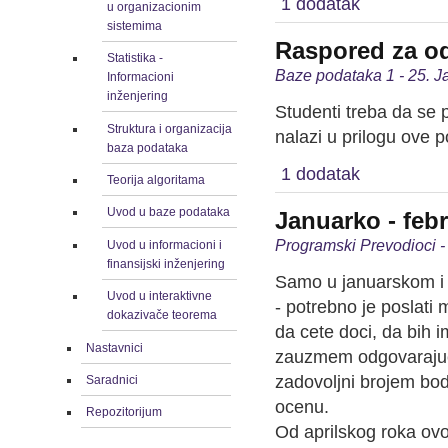
1 dodatak
u organizacionim
sistemima
Raspored za od
Statistika -
Baze podataka 1 - 25. J
Informacioni
inženjering
Studenti treba da se 
Struktura i organizacija
nalazi u prilogu ove p
baza podataka
1 dodatak
Teorija algoritama
Uvod u baze podataka
Januarko - feb
Programski Prevodioci -
Uvod u informacioni i
finansijski inženjering
Samo u januarskom i f
Uvod u interaktivne
- potrebno je poslati 
dokazivače teorema
da cete doci, da bih 
Nastavnici
zauzmem odgovarajuci
zadovoljni brojem bod
Saradnici
ocenu.
Repozitorijum
Od aprilskog roka ovo