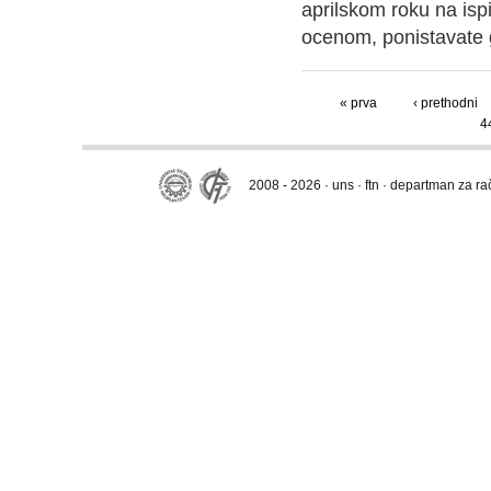
aprilskom roku na ispi
ocenom, ponistavate 
« prva
‹ prethodni
4
2008 - 2026 · uns · ftn · departman za r