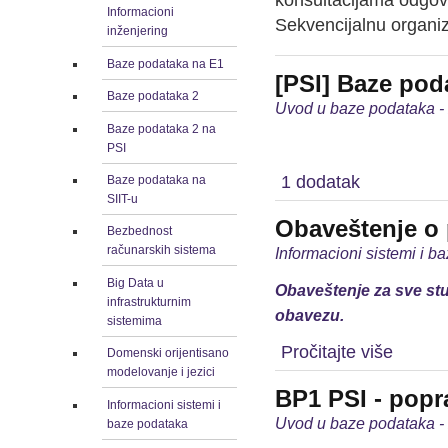
konsultacijama odgov
Informacioni
Sekvencijalnu organiza
inženjering
Baze podataka na E1
[PSI] Baze poda
Baze podataka 2
Uvod u baze podataka -
Baze podataka 2 na
PSI
1 dodatak
Baze podataka na
SIIT-u
Obaveštenje o
Bezbednost
računarskih sistema
Informacioni sistemi i b
Big Data u
Obaveštenje za sve stu
infrastrukturnim
obavezu.
sistemima
Pročitajte više
Domenski orijentisano
modelovanje i jezici
BP1 PSI - popr
Informacioni sistemi i
Uvod u baze podataka -
baze podataka