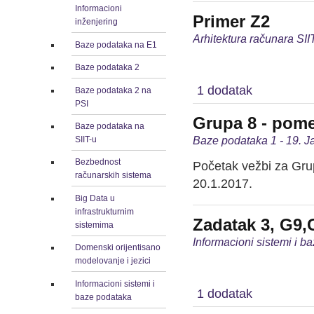
Informacioni
Primer Z2
inženjering
Arhitektura računara SII
Baze podataka na E1
Baze podataka 2
1 dodatak
Baze podataka 2 na
PSI
Grupa 8 - pome
Baze podataka na
Baze podataka 1 - 19. J
SIIT-u
Bezbednost
Početak vežbi za Gru
računarskih sistema
20.1.2017.
Big Data u
infrastrukturnim
Zadatak 3, G9,G
sistemima
Informacioni sistemi i b
Domenski orijentisano
modelovanje i jezici
Informacioni sistemi i
1 dodatak
baze podataka