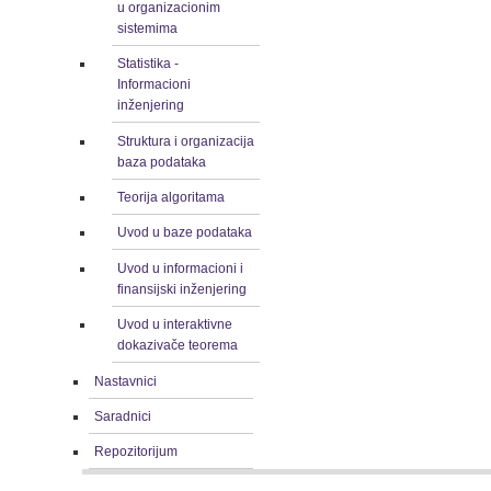
u organizacionim
sistemima
Statistika -
Informacioni
inženjering
Struktura i organizacija
baza podataka
Teorija algoritama
Uvod u baze podataka
Uvod u informacioni i
finansijski inženjering
Uvod u interaktivne
dokazivače teorema
Nastavnici
Saradnici
Repozitorijum