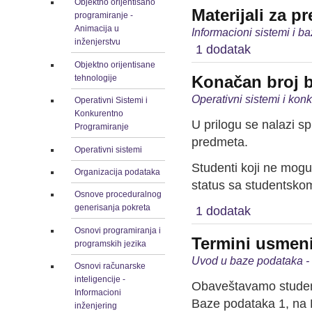
Objektno orijentisano
Materijali za p
programiranje -
Animacija u
Informacioni sistemi i b
inženjerstvu
1 dodatak
Objektno orijentisane
Konačan broj 
tehnologije
Operativni sistemi i kon
Operativni Sistemi i
Konkurentno
U prilogu se nalazi 
Programiranje
predmeta.
Operativni sistemi
Studenti koji ne mogu
Organizacija podataka
status sa studentskom
Osnove proceduralnog
generisanja pokreta
1 dodatak
Osnovi programiranja i
Termini usmeni
programskih jezika
Uvod u baze podataka -
Osnovi računarske
inteligencije -
Obaveštavamo student
Informacioni
Baze podataka 1, na 
inženjering