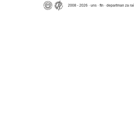
2008 - 2026 · uns · ftn · departman za r