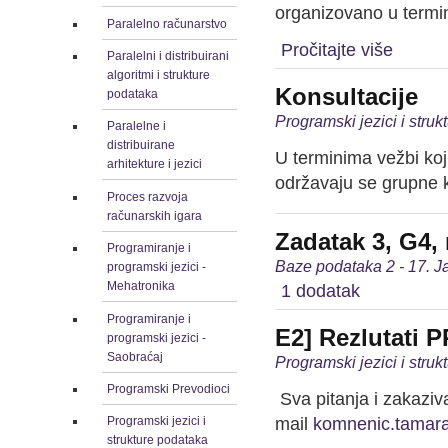
organizovano u termi
Paralelno računarstvo
Pročitajte više
Paralelni i distribuirani
algoritmi i strukture
Konsultacije
podataka
Programski jezici i stru
Paralelne i
distribuirane
U terminima vežbi koj
arhitekture i jezici
održavaju se grupne k
Proces razvoja
računarskih igara
Zadatak 3, G4, 
Programiranje i
Baze podataka 2 - 17. J
programski jezici -
Mehatronika
1 dodatak
Programiranje i
E2] Rezlutati 
programski jezici -
Saobraćaj
Programski jezici i stru
Programski Prevodioci
Sva pitanja i zakaziv
mail
komnenic.tamar
Programski jezici i
strukture podataka