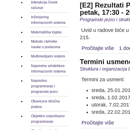
Interakcija čovek
[E2] Rezultati
računar
petak, 17:30 - 
Inženjering
Programski jezici i stru
informacionih sistema
Uvid u radove biće u 
Matematička logika
215.
Metode i tehnike
nauke o podacima
Pročitajte više
1 do
Multimedijalni sistemi
Termini usmeno
Napredne arhitekture
Struktura i organizacija
informacionih sistema
Termini za usmeni:
Napredno
programiranje i
sreda, 25.01.20
programski jezici
sreda, 1.02.2017
Obavezna stručna
utorak, 7.02.201
praksa
sreda, 22.02.20
Objektno orijentisano
programiranje
Pročitajte više