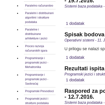
- 19.7.2016.
Paralelno računarstvo
Sistemi baza podataka -
Paralelni i distribuirani
algoritmi i strukture
podataka
1 dodatak
Paralelne i
Spisak bodova 
distribuirane
arhitekture i jezici
Operativni sistemi - 11. 
Proces razvoja
U prilogu se nalazi s
računarskih igara
1 dodatak
Programiranje i
programski jezici -
Rezultati ispit
Mehatronika
Programski jezici i struk
Programiranje i
programski jezici -
1 dodatak
Saobraćaj
Raspored za po
Programski Prevodioci
- 12.7.2016.
Programski jezici i
Sistemi baza podataka -
strukture podataka