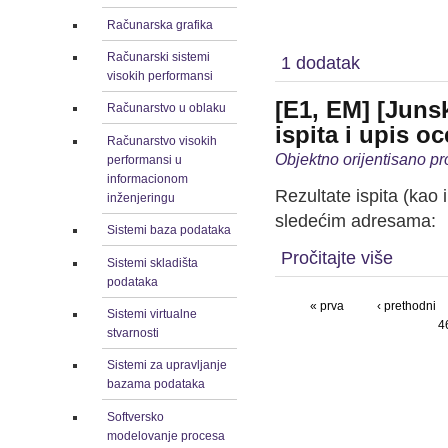
Računarska grafika
Računarski sistemi
1 dodatak
visokih performansi
[E1, EM] [Junsk
Računarstvo u oblaku
ispita i upis o
Računarstvo visokih
Objektno orijentisano pr
performansi u
informacionom
Rezultate ispita (kao
inženjeringu
sledećim adresama:
Sistemi baza podataka
Pročitajte više
Sistemi skladišta
podataka
« prva
‹ prethodni
Sistemi virtualne
4
stvarnosti
Sistemi za upravljanje
bazama podataka
Softversko
modelovanje procesa