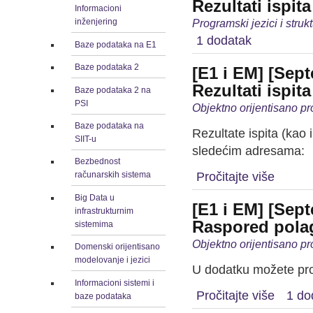
Rezultati ispit
Informacioni
Programski jezici i stru
inženjering
1 dodatak
Baze podataka na E1
Baze podataka 2
[E1 i EM] [Sep
Rezultati ispit
Baze podataka 2 na
PSI
Objektno orijentisano p
Baze podataka na
Rezultate ispita (kao
SIIT-u
sledećim adresama:
Bezbednost
Pročitajte više
računarskih sistema
Big Data u
[E1 i EM] [Sep
infrastrukturnim
Raspored polag
sistemima
Objektno orijentisano p
Domenski orijentisano
modelovanje i jezici
U dodatku možete pro
Informacioni sistemi i
Pročitajte više
1 do
baze podataka