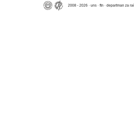
2008 - 2026 · uns · ftn · departman za r