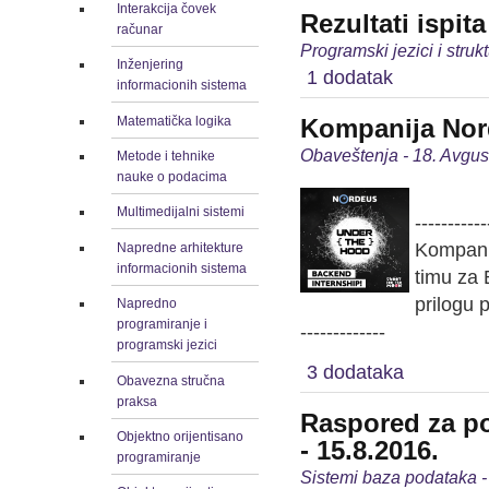
Interakcija čovek
Rezultati ispit
računar
Programski jezici i stru
Inženjering
1 dodatak
informacionih sistema
Matematička logika
Kompanija Nord
Obaveštenja - 18. Avgus
Metode i tehnike
nauke o podacima
Multimedijalni sistemi
-----------
Kompanij
Napredne arhitekture
informacionih sistema
timu za 
prilogu 
Napredno
programiranje i
-------------
programski jezici
3 dodataka
Obavezna stručna
praksa
Raspored za po
Objektno orijentisano
- 15.8.2016.
programiranje
Sistemi baza podataka -