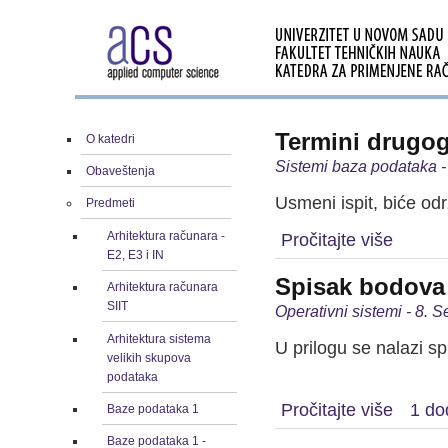
Termini drugog
O katedri
Sistemi baza podataka 
Obaveštenja
Usmeni ispit, biće od
Predmeti
Arhitektura računara -
Pročitajte više
E2, E3 i IN
Spisak bodova 
Arhitektura računara
SIIT
Operativni sistemi - 8.
Arhitektura sistema
U prilogu se nalazi s
velikih skupova
podataka
Pročitajte više
1 do
Baze podataka 1
Baze podataka 1 -