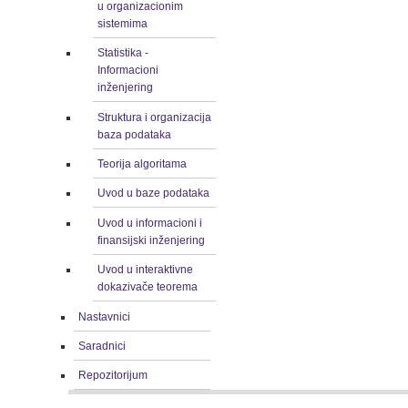
u organizacionim
sistemima
Statistika -
Informacioni
inženjering
Struktura i organizacija
baza podataka
Teorija algoritama
Uvod u baze podataka
Uvod u informacioni i
finansijski inženjering
Uvod u interaktivne
dokazivače teorema
Nastavnici
Saradnici
Repozitorijum