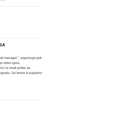
ASA
ball manager’’, organizuje peti
ju video igara.
ci će imati prilike da
radu. Svi timovi ili pojedinci