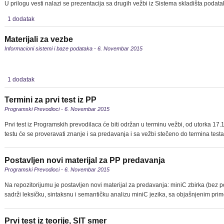
U prilogu vesti nalazi se prezentacija sa drugih vežbi iz Sistema skladišta podata
1 dodatak
Materijali za vezbe
Informacioni sistemi i baze podataka - 6. Novembar 2015
1 dodatak
Termini za prvi test iz PP
Programski Prevodioci - 6. Novembar 2015
Prvi test iz Programskih prevodilaca će biti održan u terminu vežbi, od utorka 17
testu će se proveravati znanje i sa predavanja i sa vežbi stečeno do termina testa
Postavljen novi materijal za PP predavanja
Programski Prevodioci - 6. Novembar 2015
Na repozitorijumu je postavljen novi materijal za predavanja: miniC zbirka (bez p
sadrži leksičku, sintaksnu i semantičku analizu miniC jezika, sa objašnjenim p
Prvi test iz teorije, SIT smer