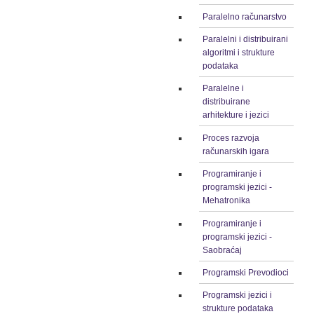
Paralelno računarstvo
Paralelni i distribuirani
algoritmi i strukture
podataka
Paralelne i
distribuirane
arhitekture i jezici
Proces razvoja
računarskih igara
Programiranje i
programski jezici -
Mehatronika
Programiranje i
programski jezici -
Saobraćaj
Programski Prevodioci
Programski jezici i
strukture podataka