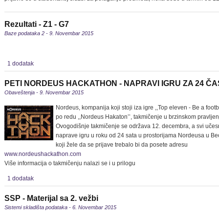
Rezultati - Z1 - G7
Baze podataka 2 - 9. Novembar 2015
1 dodatak
PETI NORDEUS HACKATHON - NAPRAVI IGRU ZA 24 Č
Obaveštenja - 9. Novembar 2015
Nordeus, kompanija koji stoji iza igre ,,Top eleven - Be a foot
po redu ,,Nordeus Hakaton’’, takmičenje u brzinskom pravljen
Ovogodišnje takmičenje se održava 12. decembra, a svi učesni
naprave igru u roku od 24 sata u prostorijama Nordeusa u Beog
koji žele da se prijave trebalo bi da posete adresu
www.nordeushackathon.com
Više informacija o takmičenju nalazi se i u prilogu
1 dodatak
SSP - Materijal sa 2. vežbi
Sistemi skladišta podataka - 6. Novembar 2015