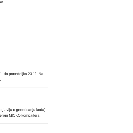
ka.
.11. do ponedeljka 23.11. Na
.
oglavlja o generisanju koda) -
rimerom MICKO kompajlera.