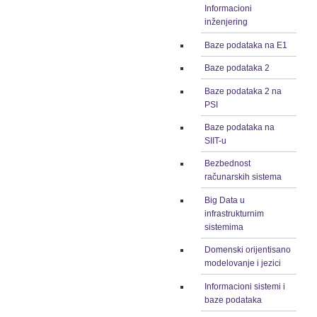
Informacioni
inženjering
Baze podataka na E1
Baze podataka 2
Baze podataka 2 na
PSI
Baze podataka na
SIIT-u
Bezbednost
računarskih sistema
Big Data u
infrastrukturnim
sistemima
Domenski orijentisano
modelovanje i jezici
Informacioni sistemi i
baze podataka