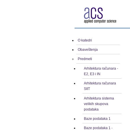
O katedri
Obaveštenja
Predmeti
Arhitektura računara -
E2, E3 i IN
Arhitektura računara
SIIT
Arhitektura sistema
velikih skupova
podataka
Baze podataka 1
Baze podataka 1 -