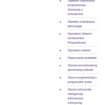
Objektno orijentisano
programiranje -
Animacija u
inženjerstvu
Objektno orijentisane
tehnologije
Operativni Sistemi i
Konkurentno
Programiranje
Operativni sistemi
Organizacija podataka
Osnove proceduralnog
generisanja pokreta
Osnovi programiranja i
programskih jezika
Osnovi računarske
inteligencije -
Informacioni
inženjering