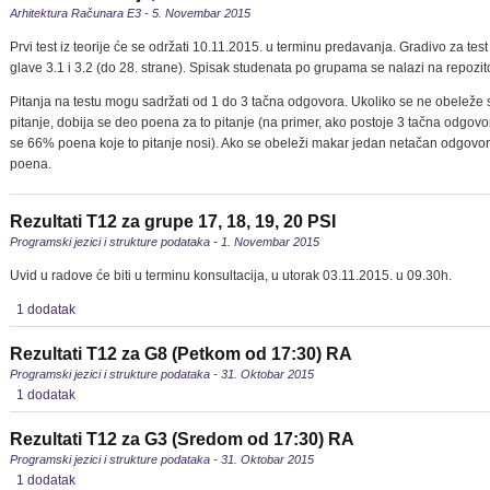
Arhitektura Računara E3 - 5. Novembar 2015
Prvi test iz teorije će se održati 10.11.2015. u terminu predavanja. Gradivo za tes
glave 3.1 i 3.2 (do 28. strane). Spisak studenata po grupama se nalazi na repozi
Pitanja na testu mogu sadržati od 1 do 3 tačna odgovora. Ukoliko se ne obeleže 
pitanje, dobija se deo poena za to pitanje (na primer, ako postoje 3 tačna odgovo
se 66% poena koje to pitanje nosi). Ako se obeleži makar jedan netačan odgovor,
poena.
Rezultati T12 za grupe 17, 18, 19, 20 PSI
Programski jezici i strukture podataka - 1. Novembar 2015
Uvid u radove će biti u terminu konsultacija, u utorak 03.11.2015. u 09.30h.
1 dodatak
Rezultati T12 za G8 (Petkom od 17:30) RA
Programski jezici i strukture podataka - 31. Oktobar 2015
1 dodatak
Rezultati T12 za G3 (Sredom od 17:30) RA
Programski jezici i strukture podataka - 31. Oktobar 2015
1 dodatak