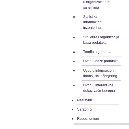
u organizacionim
sistemima
Statistika -
Informacioni
inženjering
Struktura i organizacija
baza podataka
Teorija algoritama
Uvod u baze podataka
Uvod u informacioni i
finansijski inženjering
Uvod u interaktivne
dokazivače teorema
Nastavnici
Saradnici
Repozitorijum