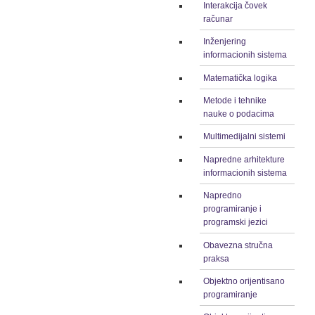
Interakcija čovek
računar
Inženjering
informacionih sistema
Matematička logika
Metode i tehnike
nauke o podacima
Multimedijalni sistemi
Napredne arhitekture
informacionih sistema
Napredno
programiranje i
programski jezici
Obavezna stručna
praksa
Objektno orijentisano
programiranje