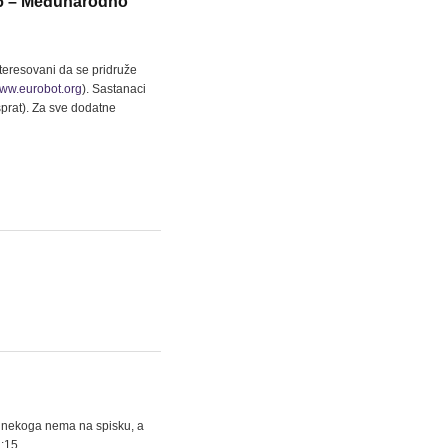
 – Međunarodno
nteresovani da se pridruže
ww.eurobot.org
). Sastanaci
 sprat). Za sve dodatne
ko nekoga nema na spisku, a
:15.