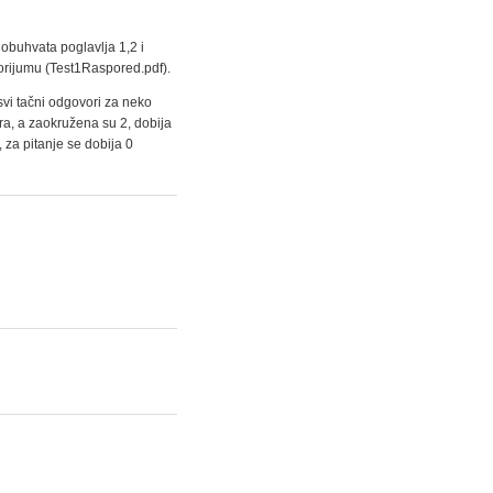
t obuhvata poglavlja 1,2 i
torijumu (Test1Raspored.pdf).
svi tačni odgovori za neko
ra, a zaokružena su 2, dobija
 za pitanje se dobija 0