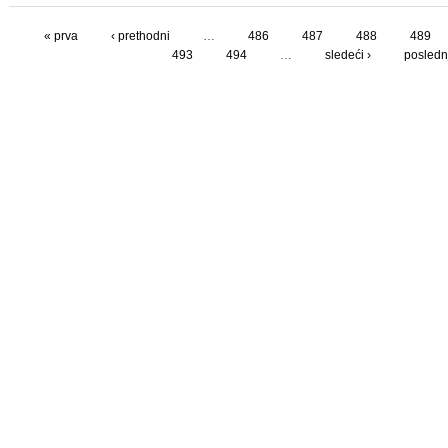
« prva
‹ prethodni
…
486
487
488
489
493
494
…
sledeći ›
poslednj