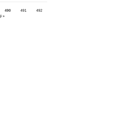
490
491
492
i »