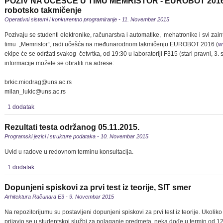
POZIV NA UČEŠĆE U TIMU MEMRISTOR - EUROBOT 2016
robotsko takmičenje
Operativni sistemi i konkurentno programiranje - 11. Novembar 2015
Pozivaju se studenti elektronike, računarstva i automatike, mehatronike i svi zai
timu „Memristor“, radi učešća na međunarodnom takmičenju EUROBOT 2016 (
w
ekipe će se održati svakog četvrtka, od 19:30 u laboratoriji F315 (stari pravni, 3.
informacije možete se obratiti na adrese:
brkic.miodrag@uns.ac.rs
milan_lukic@uns.ac.rs
1 dodatak
Rezultati testa održanog 05.11.2015.
Programski jezici i strukture podataka - 10. Novembar 2015
Uvid u radove u redovnom terminu konsultacija.
1 dodatak
Dopunjeni spiskovi za prvi test iz teorije, SIT smer
Arhitektura Računara E3 - 9. Novembar 2015
Na repozitorijumu su postavljeni dopunjeni spiskovi za prvi test iz teorije. Ukoli
prijavio se u studentskoj službi za polaganje predmeta, neka dođe u termin od 12