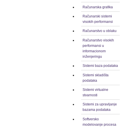
Računarska grafika
Računarski sistemi
visokih performansi
Računarstvo u oblaku
Računarstvo visokih
performansi u
informacionom
inženjeringu
Sistemi baza podataka
Sistemi skladišta
podataka
Sistemi virtualne
stvarnosti
Sistemi za upravljanje
bazama podataka
Softversko
modelovanje procesa