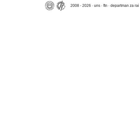
2008 - 2026 · uns · ftn · departman za r