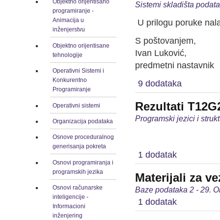
Objektno orijentisano
Sistemi skladišta podat
programiranje -
Animacija u
U prilogu poruke nala
inženjerstvu
S poštovanjem,
Objektno orijentisane
Ivan Luković,
tehnologije
predmetni nastavnik
Operativni Sistemi i
Konkurentno
9 dodataka
Programiranje
Rezultati T12G
Operativni sistemi
Programski jezici i stru
Organizacija podataka
Osnove proceduralnog
generisanja pokreta
1 dodatak
Osnovi programiranja i
programskih jezika
Materijali za v
Osnovi računarske
Baze podataka 2 - 29. O
inteligencije -
1 dodatak
Informacioni
inženjering