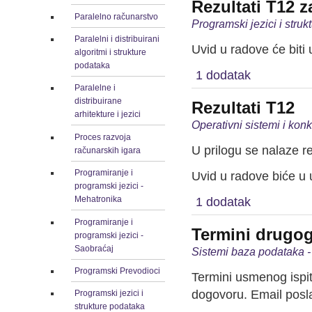
Rezultati T12 z
Paralelno računarstvo
Programski jezici i stru
Paralelni i distribuirani
Uvid u radove će biti 
algoritmi i strukture
podataka
1 dodatak
Paralelne i
distribuirane
Rezultati T12
arhitekture i jezici
Operativni sistemi i kon
Proces razvoja
U prilogu se nalaze r
računarskih igara
Programiranje i
Uvid u radove biće u 
programski jezici -
Mehatronika
1 dodatak
Programiranje i
Termini drugog
programski jezici -
Saobraćaj
Sistemi baza podataka -
Programski Prevodioci
Termini usmenog ispit
dogovoru. Email posla
Programski jezici i
strukture podataka