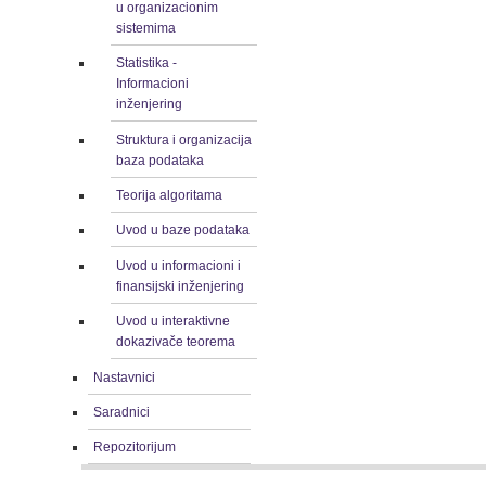
u organizacionim
sistemima
Statistika -
Informacioni
inženjering
Struktura i organizacija
baza podataka
Teorija algoritama
Uvod u baze podataka
Uvod u informacioni i
finansijski inženjering
Uvod u interaktivne
dokazivače teorema
Nastavnici
Saradnici
Repozitorijum