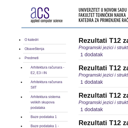
Rezultati T12 
O katedri
Programski jezici i stru
Obaveštenja
1 dodatak
Predmeti
Rezultati T12 
Arhitektura računara -
E2, E3 i IN
Programski jezici i stru
1 dodatak
Arhitektura računara
SIIT
Rezultati T12 
Arhitektura sistema
Programski jezici i stru
velikih skupova
podataka
1 dodatak
Baze podataka 1
Rezultati T12 z
Baze podataka 1 -