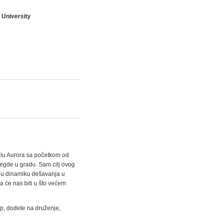
 University
lu Aurora sa početkom od
 negde u gradu. Sam cilj ovog
vnu dinamiku dešavanja u
 će nas biti u što većem
p, dođete na druženje,