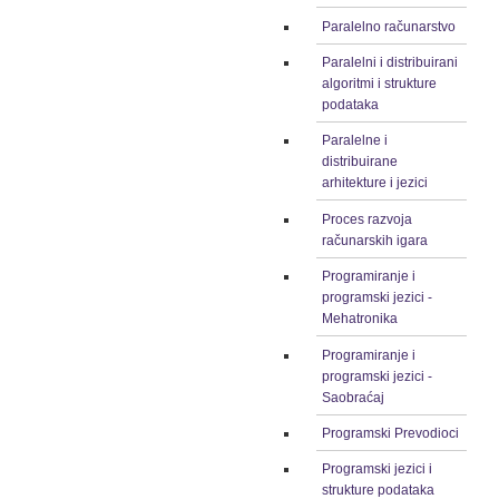
Paralelno računarstvo
Paralelni i distribuirani
algoritmi i strukture
podataka
Paralelne i
distribuirane
arhitekture i jezici
Proces razvoja
računarskih igara
Programiranje i
programski jezici -
Mehatronika
Programiranje i
programski jezici -
Saobraćaj
Programski Prevodioci
Programski jezici i
strukture podataka