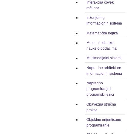
Interakcija čovek
računar
Inženjering
informacionih sistema
Matematička logika
Metode i tehnike
nauke o podacima
Multimedijalni sistemi
Napredne arhitekture
informacionih sistema
Napredno
programiranje i
programski jezici
Obavezna stručna
praksa
Objektno orijentisano
programiranje