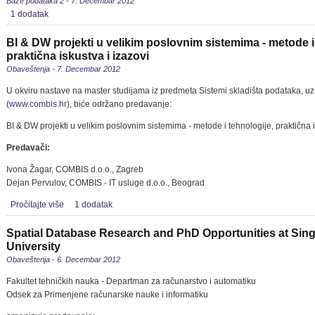
Baze podataka 2 - 7. Decembar 2012
1 dodatak
BI & DW projekti u velikim poslovnim sistemima - metode i
praktična iskustva i izazovi
Obaveštenja - 7. Decembar 2012
U okviru nastave na master studijama iz predmeta Sistemi skladišta podataka,
(
www.combis.hr
), biće održano predavanje:
BI & DW projekti u velikim poslovnim sistemima - metode i tehnologije, praktična i
Predavači:
Ivona Žagar, COMBIS d.o.o., Zagreb
Dejan Pervulov, COMBIS - IT usluge d.o.o., Beograd
Pročitajte više
1 dodatak
Spatial Database Research and PhD Opportunities at Si
University
Obaveštenja - 6. Decembar 2012
Fakultet tehničkih nauka - Departman za računarstvo i automatiku
Odsek za Primenjene računarske nauke i informatiku