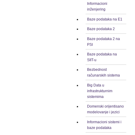
Informacioni
inženjering
Baze podataka na E1
Baze podataka 2
Baze podataka 2 na
PSI
Baze podataka na
SIIT-u
Bezbednost
računarskih sistema
Big Data u
infrastrukturnim
sistemima
Domenski orijentisano
modelovanje i jezici
Informacioni sistemi i
baze podataka