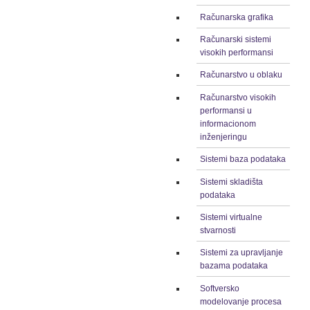
Računarska grafika
Računarski sistemi
visokih performansi
Računarstvo u oblaku
Računarstvo visokih
performansi u
informacionom
inženjeringu
Sistemi baza podataka
Sistemi skladišta
podataka
Sistemi virtualne
stvarnosti
Sistemi za upravljanje
bazama podataka
Softversko
modelovanje procesa