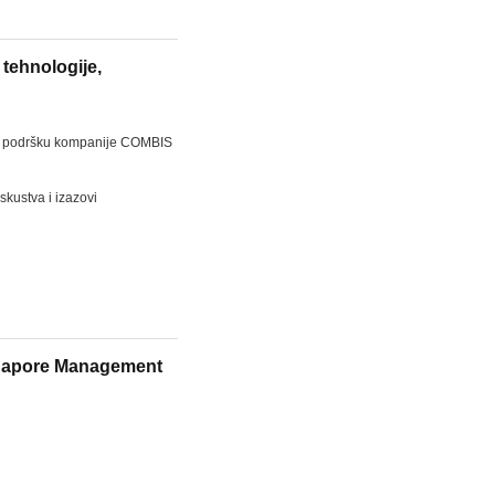
 tehnologije,
 uz podršku kompanije COMBIS
skustva i izazovi
ngapore Management