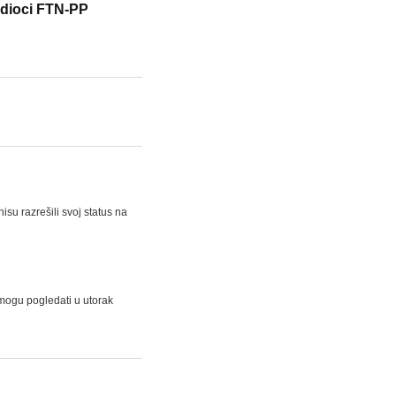
odioci FTN-PP
isu razrešili svoj status na
e mogu pogledati u utorak