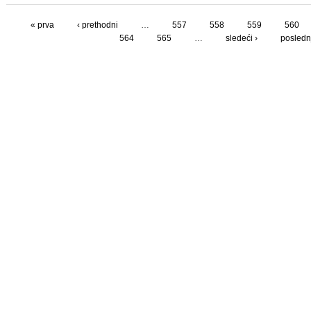
« prva
‹ prethodni
…
557
558
559
560
564
565
…
sledeći ›
poslednj