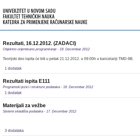
Rezultati, 16.12.2012. (ZADACI)
Objektno orijentisano programiranje - 18. Decembar 2012
Teorijski deo ispita će biti u petak 21.12.2012. u 09:00h u kancelariji TMD-9B.
1 dodatak
Rezultati ispita E111
Programski jezici i strukture podataka - 18. Decembar 2012
1 dodatak
Materijali za vežbe
Sistemi skladišta podataka - 17. Decembar 2012
3 dodataka