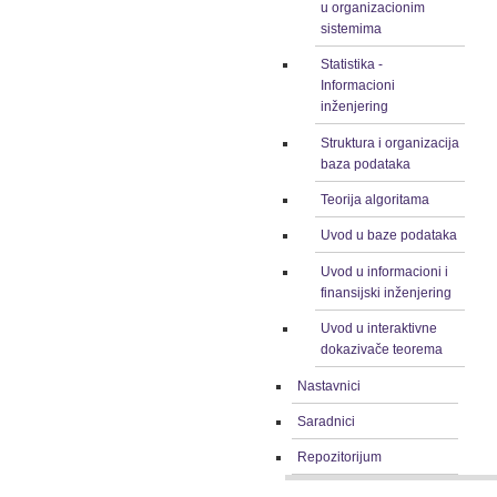
u organizacionim
sistemima
Statistika -
Informacioni
inženjering
Struktura i organizacija
baza podataka
Teorija algoritama
Uvod u baze podataka
Uvod u informacioni i
finansijski inženjering
Uvod u interaktivne
dokazivače teorema
Nastavnici
Saradnici
Repozitorijum