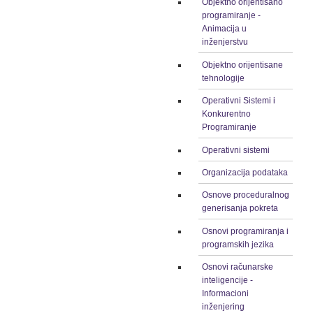
Objektno orijentisano
programiranje -
Animacija u
inženjerstvu
Objektno orijentisane
tehnologije
Operativni Sistemi i
Konkurentno
Programiranje
Operativni sistemi
Organizacija podataka
Osnove proceduralnog
generisanja pokreta
Osnovi programiranja i
programskih jezika
Osnovi računarske
inteligencije -
Informacioni
inženjering