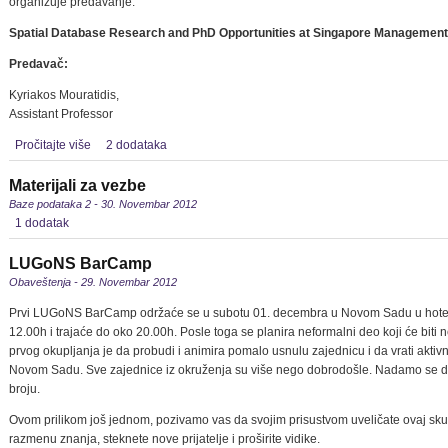
organizuje predavanje:
Spatial Database Research and PhD Opportunities at Singapore Management
Predavač:
Kyriakos Mouratidis,
Assistant Professor
Pročitajte više
2 dodataka
Materijali za vezbe
Baze podataka 2 - 30. Novembar 2012
1 dodatak
LUGoNS BarCamp
Obaveštenja - 29. Novembar 2012
Prvi LUGoNS BarCamp održaće se u subotu 01. decembra u Novom Sadu u hote
12.00h i trajaće do oko 20.00h. Posle toga se planira neformalni deo koji će biti
prvog okupljanja je da probudi i animira pomalo usnulu zajednicu i da vrati akti
Novom Sadu. Sve zajednice iz okruženja su više nego dobrodošle. Nadamo se da
broju.
Ovom prilikom još jednom, pozivamo vas da svojim prisustvom uveličate ovaj sku
razmenu znanja, steknete nove prijatelje i proširite vidike.