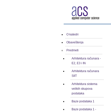
O katedri
Obaveštenja
Predmeti
Arhitektura računara -
E2, E3 i IN
Arhitektura računara
SIIT
Arhitektura sistema
velikih skupova
podataka
Baze podataka 1
Baze podataka 1 -