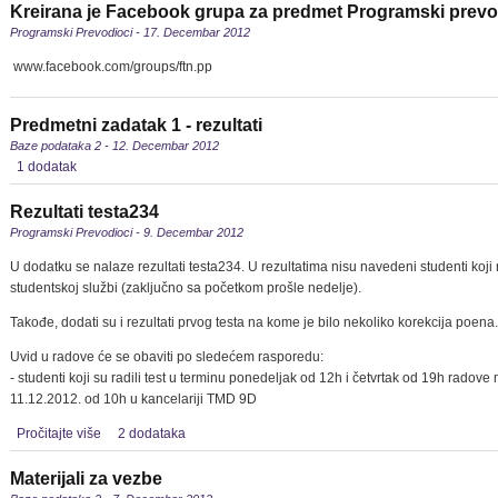
Kreirana je Facebook grupa za predmet Programski prev
Programski Prevodioci - 17. Decembar 2012
www.facebook.com/groups/ftn.pp
Predmetni zadatak 1 - rezultati
Baze podataka 2 - 12. Decembar 2012
1 dodatak
Rezultati testa234
Programski Prevodioci - 9. Decembar 2012
U dodatku se nalaze rezultati testa234. U rezultatima nisu navedeni studenti koji n
studentskoj službi (zaključno sa početkom prošle nedelje).
Takođe, dodati su i rezultati prvog testa na kome je bilo nekoliko korekcija poena.
Uvid u radove će se obaviti po sledećem rasporedu:
- studenti koji su radili test u terminu ponedeljak od 12h i četvrtak od 19h radov
11.12.2012. od 10h u kancelariji TMD 9D
Pročitajte više
2 dodataka
Materijali za vezbe