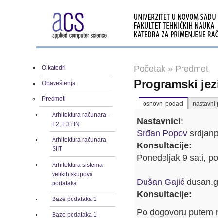
Početak
»
Predmet
O katedri
Programski jezi
Obaveštenja
Predmeti
osnovni podaci
nastavni 
Arhitektura računara -
Nastavnici:
E2, E3 i IN
Srđan Popov
srdjanp
Arhitektura računara
Konsultacije:
SIIT
Ponedeljak 9 sati, p
Arhitektura sistema
velikih skupova
Dušan Gajić
dusan.ga
podataka
Konsultacije:
Baze podataka 1
Po dogovoru putem m
Baze podataka 1 -