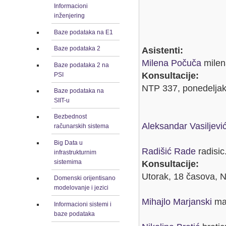
Informacioni
inženjering
Baze podataka na E1
Baze podataka 2
Asistenti:
Milena Počuča
milen
Baze podataka 2 na
Konsultacije:
PSI
NTP 337, ponedeljak 
Baze podataka na
SIIT-u
Bezbednost
Aleksandar Vasiljevi
računarskih sistema
Big Data u
Radišić Rade
radisic
infrastrukturnim
sistemima
Konsultacije:
Utorak, 18 časova, 
Domenski orijentisano
modelovanje i jezici
Mihajlo Marjanski
mar
Informacioni sistemi i
baze podataka