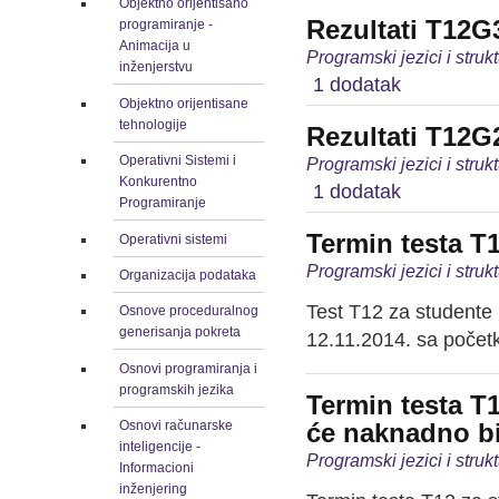
Objektno orijentisano
Rezultati T12G
programiranje -
Animacija u
Programski jezici i stru
inženjerstvu
1 dodatak
Objektno orijentisane
tehnologije
Rezultati T12G
Operativni Sistemi i
Programski jezici i stru
Konkurentno
1 dodatak
Programiranje
Termin testa T
Operativni sistemi
Programski jezici i stru
Organizacija podataka
Test T12 za studente 
Osnove proceduralnog
generisanja pokreta
12.11.2014. sa počet
Osnovi programiranja i
programskih jezika
Termin testa T
će naknadno bi
Osnovi računarske
inteligencije -
Programski jezici i stru
Informacioni
inženjering