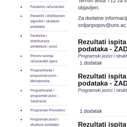
Termin testa T12 za s
Paralelno računarstvo
objavljen.
Paralelni i distribuirani
Za dodatne informacij
algoritmi i strukture
srdjanpopov@uns.ac.
podataka
Paralelne i
Rezultati ispit
distribuirane
arhitekture i jezici
podataka - ZA
Programski jezici i stru
Proces razvoja
računarskih igara
1 dodatak
Programiranje i
Rezultati ispit
programski jezici -
Mehatronika
podataka - ZA
Programski jezici i stru
Programiranje i
programski jezici -
Saobraćaj
Programski Prevodioci
1 dodatak
Programski jezici i
Rezultati ispit
strukture podataka