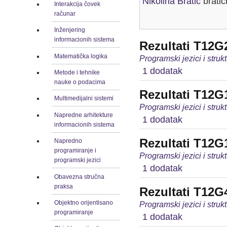
Nikolina Bratić
bratic
Interakcija čovek
računar
Inženjering
informacionih sistema
Rezultati T12G
Matematička logika
Programski jezici i stru
1 dodatak
Metode i tehnike
nauke o podacima
Rezultati T12G
Multimedijalni sistemi
Programski jezici i stru
Napredne arhitekture
1 dodatak
informacionih sistema
Rezultati T12G
Napredno
programiranje i
Programski jezici i stru
programski jezici
1 dodatak
Obavezna stručna
praksa
Rezultati T12G
Objektno orijentisano
Programski jezici i stru
programiranje
1 dodatak