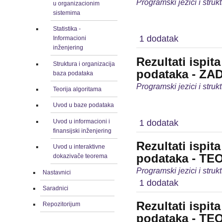
Programski jezici i stru
u organizacionim
sistemima
Statistika -
1 dodatak
Informacioni
inženjering
Rezultati ispit
Struktura i organizacija
podataka - ZA
baza podataka
Programski jezici i stru
Teorija algoritama
Uvod u baze podataka
Uvod u informacioni i
1 dodatak
finansijski inženjering
Rezultati ispit
Uvod u interaktivne
podataka - TE
dokazivače teorema
Programski jezici i stru
Nastavnici
1 dodatak
Saradnici
Rezultati ispit
Repozitorijum
podataka - TE