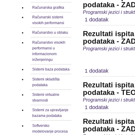
podataka - ZA
Računarska grafika
Programski jezici i stru
Računarski sistemi
1 dodatak
visokih performansi
Rezultati ispit
Računarstvo u oblaku
podataka - ZA
Računarstvo visokih
Programski jezici i stru
performansi u
informacionom
inženjeringu
Sistemi baza podataka
1 dodatak
Sistemi skladišta
Rezultati ispit
podataka
podataka - TEO
Sistemi virtualne
Programski jezici i stru
stvarnosti
1 dodatak
Sistemi za upravljanje
bazama podataka
Rezultati ispit
Softversko
podataka - ZA
modelovanje procesa