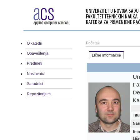
Početak
O katedri
Obaveštenja
Lične Informacije
Predmeti
Nastavnici
Un
Fa
Saradnici
De
Repozitorijum
Ka
Titu
Nas
E-m
Lič