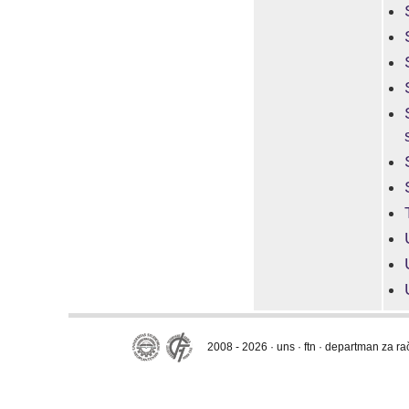
2008 - 2026 · uns · ftn · departman za r