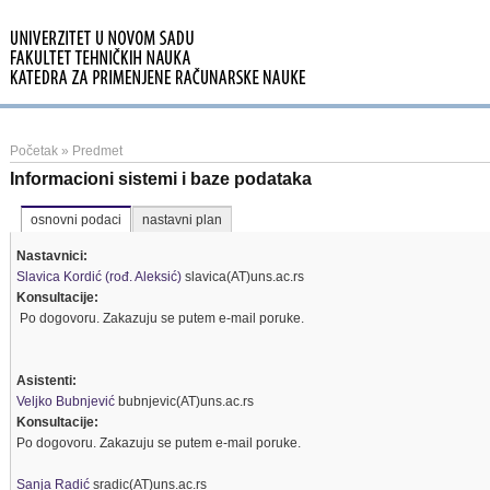
Početak
»
Predmet
Informacioni sistemi i baze podataka
osnovni podaci
nastavni plan
Nastavnici:
Slavica Kordić (rođ. Aleksić)
slavica(AT)uns.ac.rs
Konsultacije:
Po dogovoru. Zakazuju se putem e-mail poruke.
Asistenti:
Veljko Bubnjević
bubnjevic(AT)uns.ac.rs
Konsultacije:
Po dogovoru. Zakazuju se putem e-mail poruke.
Sanja Radić
sradic(AT)uns.ac.rs