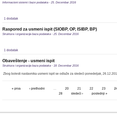
Informacioni sistemi i baze podataka - 25. Decembar 2016
1 dodatak
Raspored za usmeni ispit (SIOBP, OP, ISIBP, BP)
Struktura i organizacija baza podataka - 25. Decembar 2016
1 dodatak
Obaveštenje - usmeni ispit
Struktura i organizacija baza podataka - 18. Decembar 2016
Zbog bolesti nastavnika usmeni ispit se odlaže za sledeći ponedeljak, 26.12.201
« prva
‹ prethodni
…
20
21
22
23
2
28
sledeći ›
poslednji »