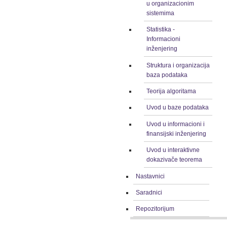
u organizacionim
sistemima
Statistika -
Informacioni
inženjering
Struktura i organizacija
baza podataka
Teorija algoritama
Uvod u baze podataka
Uvod u informacioni i
finansijski inženjering
Uvod u interaktivne
dokazivače teorema
Nastavnici
Saradnici
Repozitorijum