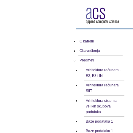
O katedri
Obaveštenja
Predmeti
Arhitektura računara -
E2, E3 i IN
Arhitektura računara
SIIT
Arhitektura sistema
velikih skupova
podataka
Baze podataka 1
Baze podataka 1 -