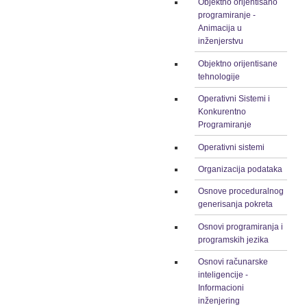
Objektno orijentisano
programiranje -
Animacija u
inženjerstvu
Objektno orijentisane
tehnologije
Operativni Sistemi i
Konkurentno
Programiranje
Operativni sistemi
Organizacija podataka
Osnove proceduralnog
generisanja pokreta
Osnovi programiranja i
programskih jezika
Osnovi računarske
inteligencije -
Informacioni
inženjering