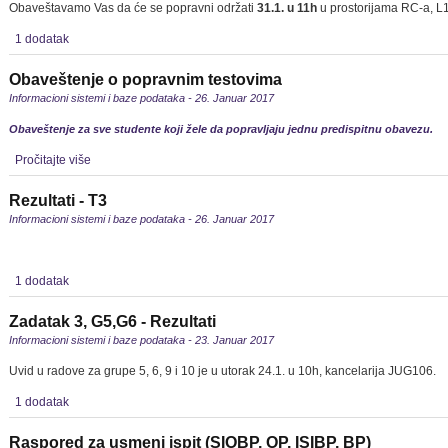
Obaveštavamo Vas da će se popravni održati
31.1. u 11h
u prostorijama RC-a, L1
1 dodatak
Obaveštenje o popravnim testovima
Informacioni sistemi i baze podataka - 26. Januar 2017
Obaveštenje za sve studente koji žele da popravljaju jednu predispitnu obavezu.
Pročitajte više
Rezultati - T3
Informacioni sistemi i baze podataka - 26. Januar 2017
1 dodatak
Zadatak 3, G5,G6 - Rezultati
Informacioni sistemi i baze podataka - 23. Januar 2017
Uvid u radove za grupe 5, 6, 9 i 10 je u utorak 24.1. u 10h, kancelarija JUG106.
1 dodatak
Raspored za usmeni ispit (SIOBP, OP, ISIBP, BP)