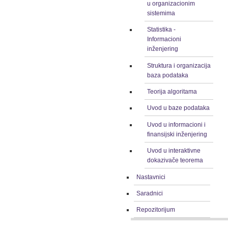
u organizacionim
sistemima
Statistika -
Informacioni
inženjering
Struktura i organizacija
baza podataka
Teorija algoritama
Uvod u baze podataka
Uvod u informacioni i
finansijski inženjering
Uvod u interaktivne
dokazivače teorema
Nastavnici
Saradnici
Repozitorijum