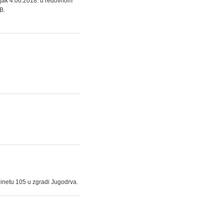
jak 4.06.2018. u redovnom
B.
inetu 105 u zgradi Jugodrva.