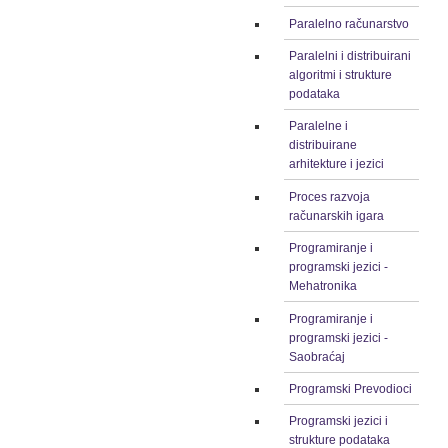
Paralelno računarstvo
Paralelni i distribuirani
algoritmi i strukture
podataka
Paralelne i
distribuirane
arhitekture i jezici
Proces razvoja
računarskih igara
Programiranje i
programski jezici -
Mehatronika
Programiranje i
programski jezici -
Saobraćaj
Programski Prevodioci
Programski jezici i
strukture podataka