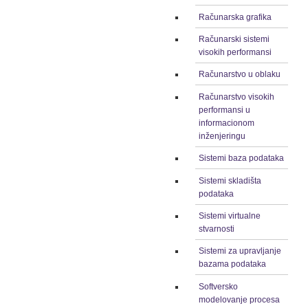
Računarska grafika
Računarski sistemi
visokih performansi
Računarstvo u oblaku
Računarstvo visokih
performansi u
informacionom
inženjeringu
Sistemi baza podataka
Sistemi skladišta
podataka
Sistemi virtualne
stvarnosti
Sistemi za upravljanje
bazama podataka
Softversko
modelovanje procesa