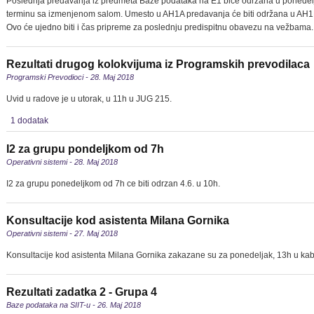
Poslednja predavanja iz predmeta Baze podataka na E1 biće održana u ponedel
terminu sa izmenjenom salom. Umesto u AH1A predavanja će biti održana u AH1
Ovo će ujedno biti i čas pripreme za poslednju predispitnu obavezu na vežbama.
Rezultati drugog kolokvijuma iz Programskih prevodilaca
Programski Prevodioci - 28. Maj 2018
Uvid u radove je u utorak, u 11h u JUG 215.
1 dodatak
I2 za grupu pondeljkom od 7h
Operativni sistemi - 28. Maj 2018
I2 za grupu ponedeljkom od 7h ce biti odrzan 4.6. u 10h.
Konsultacije kod asistenta Milana Gornika
Operativni sistemi - 27. Maj 2018
Konsultacije kod asistenta Milana Gornika zakazane su za ponedeljak, 13h u kab
Rezultati zadatka 2 - Grupa 4
Baze podataka na SIIT-u - 26. Maj 2018