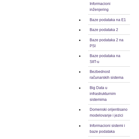
Informacioni
inženjering
Baze podataka na E1
Baze podataka 2
Baze podataka 2 na
PSI
Baze podataka na
SIIT-u
Bezbednost
računarskih sistema
Big Data u
infrastrukturnim
sistemima
Domenski orijentisano
modelovanje i jezici
Informacioni sistemi i
baze podataka