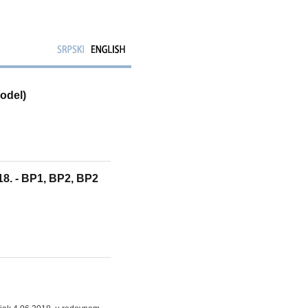
model)
18. - BP1, BP2, BP2