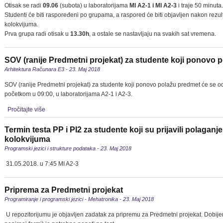
Otisak se radi
09.06
(subota) u laboratorijama
MI A2-1 i MI A2-3
i traje 50 minuta.
Studenti će biti raspoređeni po grupama, a raspored će biti objavljen nakon rezu
kolokvijuma.
Prva grupa radi otisak u
13.30h
, a ostale se nastavljaju na svakih sat vremena.
SOV (ranije Predmetni projekat) za studente koji ponovo 
Arhitektura Računara E3 - 23. Maj 2018
SOV (ranije Predmetni projekat) za studente koji ponovo polažu predmet će se od
početkom u 09:00, u laboratorijama A2-1 i A2-3.
Pročitajte više
Termin testa PP i PI2 za studente koji su prijavili polaganje
kolokvijuma
Programski jezici i strukture podataka - 23. Maj 2018
31.05.2018. u 7:45 MI A2-3
Priprema za Predmetni projekat
Programiranje i programski jezici - Mehatronika - 23. Maj 2018
U repozitorijumu je objavljen zadatak za pripremu za Predmetni projekat. Dobije