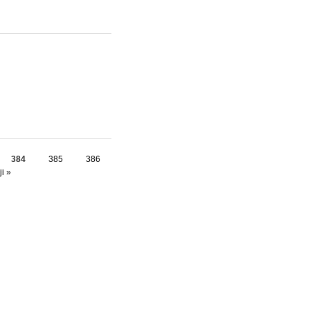
384
385
386
i »