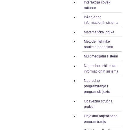
Interakcija čovek
računar
Inženjering
informacionih sistema
Matematička logika
Metode i tehnike
nauke o podacima
Multimedijalni sistemi
Napredne arhitekture
informacionih sistema
Napredno
programiranje i
programski jezici
Obavezna stručna
praksa
Objektno orijentisano
programiranje