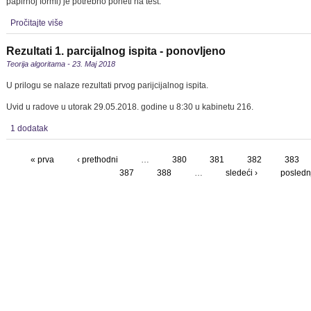
papirnoj formi) je potrebno poneti na test.
Pročitajte više
Rezultati 1. parcijalnog ispita - ponovljeno
Teorija algoritama - 23. Maj 2018
U prilogu se nalaze rezultati prvog parijcijalnog ispita.
Uvid u radove u utorak 29.05.2018. godine u 8:30 u kabinetu 216.
1 dodatak
« prva
‹ prethodni
…
380
381
382
383
387
388
…
sledeći ›
poslednj