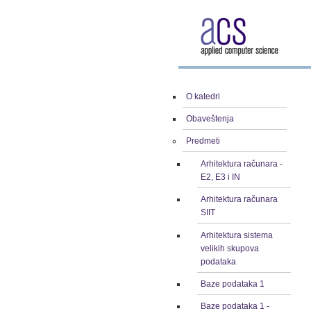
O katedri
Obaveštenja
Predmeti
Arhitektura računara -
E2, E3 i IN
Arhitektura računara
SIIT
Arhitektura sistema
velikih skupova
podataka
Baze podataka 1
Baze podataka 1 -