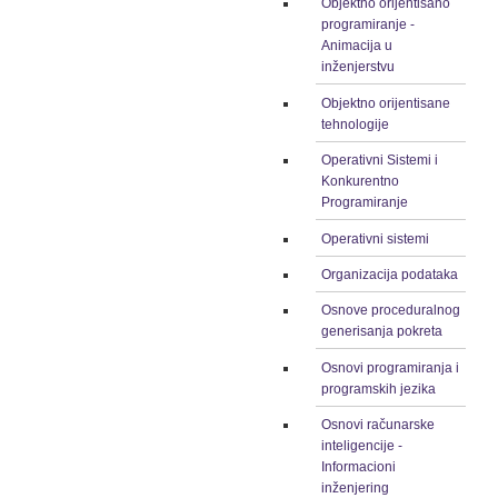
Objektno orijentisano
programiranje -
Animacija u
inženjerstvu
Objektno orijentisane
tehnologije
Operativni Sistemi i
Konkurentno
Programiranje
Operativni sistemi
Organizacija podataka
Osnove proceduralnog
generisanja pokreta
Osnovi programiranja i
programskih jezika
Osnovi računarske
inteligencije -
Informacioni
inženjering