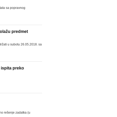
ltata sa popravnog
polažu predmet
ržati u subotu 26.05.2018. sa
 ispita preko
no rešenje zadatka (u