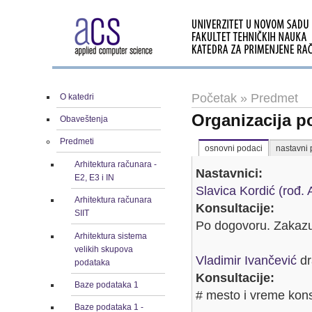
Početak
»
Predmet
O katedri
Organizacija p
Obaveštenja
Predmeti
osnovni podaci
nastavni 
Arhitektura računara -
Nastavnici:
E2, E3 i IN
Slavica Kordić (rođ. 
Arhitektura računara
Konsultacije:
SIIT
Po dogovoru. Zakazu
Arhitektura sistema
velikih skupova
Vladimir Ivančević
dr
podataka
Konsultacije:
Baze podataka 1
# mesto i vreme kons
Baze podataka 1 -