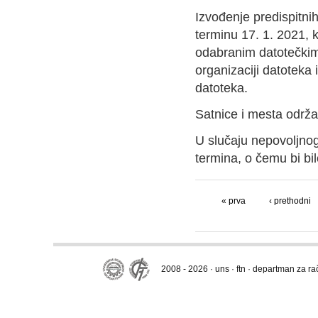
Izvođenje predispitni
terminu 17. 1. 2021, k
odabranim datotečkim 
organizaciji datoteka i
datoteka.
Satnice i mesta održa
U slučaju nepovoljnog
termina, o čemu bi bi
« prva
‹ prethodni
2008 - 2026 · uns · ftn · departman za r