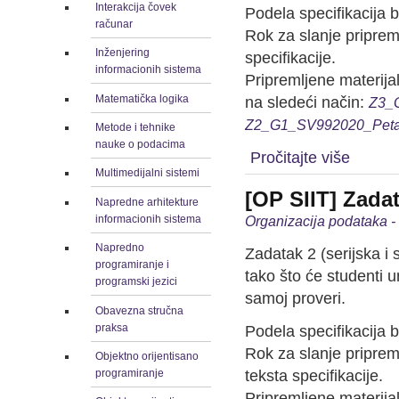
Interakcija čovek
Podela specifikacija
računar
Rok za slanje priprem
Inženjering
specifikacije.
informacionih sistema
Pripremljene materija
Matematička logika
na sledeći način:
Z3_G
Z2_G1_SV992020_Petar
Metode i tehnike
nauke o podacima
Pročitajte više
Multimedijalni sistemi
[OP SIIT] Zada
Napredne arhitekture
informacionih sistema
Organizacija podataka 
Napredno
Zadatak 2 (serijska i 
programiranje i
tako što će studenti u
programski jezici
samoj proveri.
Obavezna stručna
praksa
Podela specifikacija
Rok za slanje priprem
Objektno orijentisano
teksta specifikacije.
programiranje
Pripremljene materija