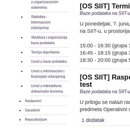
u organizacionim
[OS SIIT] Term
sistemima
Baze podataka na SIIT-u
Statistika -
Informacioni
U ponedeljak, 7. juna
inženjering
na SIIT-u, u prostorij
Struktura i organizacija
baza podataka
15:00 - 16:30 (grupa 1
16:45 - 18:15 (grupa 3
Teorija algoritama
18:30 - 20:00 (grupa 
Uvod u baze podataka
Uvod u informacioni i
[OS SIIT] Rasp
finansijski inženjering
test
Uvod u interaktivne
Baze podataka na SIIT-u 
dokazivače teorema
Nastavnici
U prilogu se nalazi r
predmeta Operativni s
Saradnici
1 dodatak
Repozitorijum