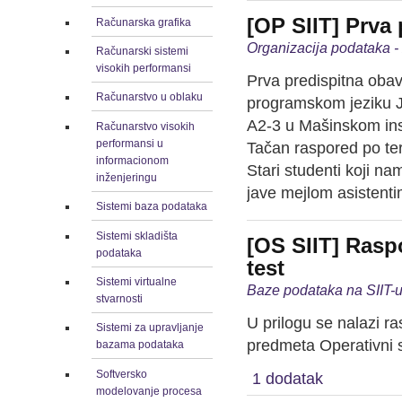
[OP SIIT] Prva
Računarska grafika
Organizacija podataka 
Računarski sistemi
visokih performansi
Prva predispitna oba
Računarstvo u oblaku
programskom jeziku J
A2-3 u Mašinskom inst
Računarstvo visokih
performansi u
Tačan raspored po te
informacionom
Stari studenti koji n
inženjeringu
jave mejlom asistenti
Sistemi baza podataka
Sistemi skladišta
[OS SIIT] Rasp
podataka
test
Sistemi virtualne
Baze podataka na SIIT-u
stvarnosti
U prilogu se nalazi r
Sistemi za upravljanje
predmeta Operativni si
bazama podataka
Softversko
1 dodatak
modelovanje procesa