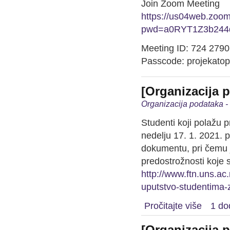
Join Zoom Meeting
https://us04web.zoo
pwd=a0RYT1Z3b244
Meeting ID: 724 279
Passcode: projekatop
[Organizacija 
Organizacija podataka -
Studenti koji polažu 
nedelju 17. 1. 2021. 
dokumentu, pri čemu 
predostrožnosti koje s
http://www.ftn.uns.ac
uputstvo-studentima-z
Pročitajte više
1 do
[Organizacija 