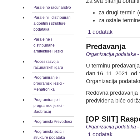
Za sva pitanja obratiti
Paralelno računarstvo
za drugi termin 
Paralelni i distribuirani
za ostale termin
algoritmi i strukture
podataka
1 dodatak
Paralelne i
Predavanja
distribuirane
arhitekture i jezici
Organizacija podataka 
Proces razvoja
U terminu predavanja
računarskih igara
dan 16. 11. 2021. od
Programiranje i
Organizacija podatak
programski jezici -
Mehatronika
Redovna predavanja i
Programiranje i
predviđena biće održ
programski jezici -
Saobraćaj
[OP SIIT] Rasp
Programski Prevodioci
Organizacija podataka 
Programski jezici i
1 dodatak
strukture podataka