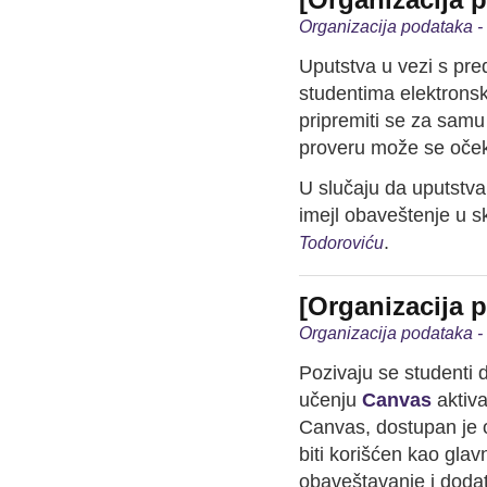
Organizacija podataka 
Uputstva u vezi s pr
studentima elektrons
pripremiti se za samu
proveru može se očeki
U slučaju da uputstva
imejl obaveštenje u s
.
Todoroviću
[Organizacija 
Organizacija podataka 
Pozivaju se studenti d
učenju
Canvas
aktiv
Canvas, dostupan je 
biti korišćen kao glav
obaveštavanje i dodat