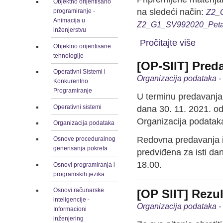
Objektno orijentisano
na sledeći način:
Z2_G
programiranje -
Animacija u
Z2_G1_SV992020_Petar
inženjerstvu
Pročitajte više
Objektno orijentisane
tehnologije
[OP-SIIT] Pred
Operativni Sistemi i
Organizacija podataka 
Konkurentno
Programiranje
U terminu predavanja
Operativni sistemi
dana 30. 11. 2021. o
Organizacija podatak
Organizacija podataka
Redovna predavanja i
Osnove proceduralnog
generisanja pokreta
predviđena za isti d
18.00.
Osnovi programiranja i
programskih jezika
Osnovi računarske
[OP SIIT] Rezul
inteligencije -
Organizacija podataka 
Informacioni
inženjering