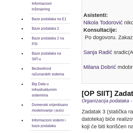
Informacioni
inženjering
Asistenti:
Baze podataka na E1
Nikola Todorović
niko
Baze podataka 2
Konsultacije:
Po dogovoru. Zakazi
Baze podataka 2 na
PSI
Sanja Radić
sradic(A
Baze podataka na
SIIT-u
Milana Dobrić
mdobri
Bezbednost
računarskih sistema
Big Data u
infrastrukturnim
[OP SIIT] Zada
sistemima
Organizacija podataka 
Domenski orijentisano
modelovanje i jezici
Zadatak 3 (statička ra
datoteka) biće realizo
Informacioni sistemi i
koji će biti korišćen 
baze podataka