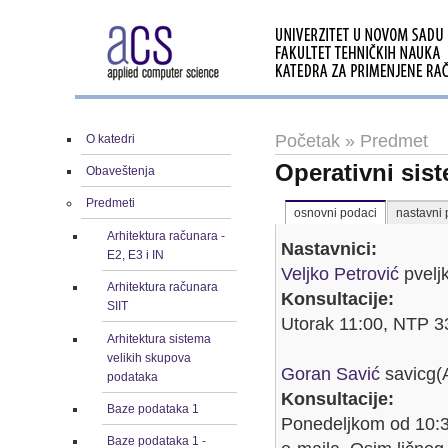
Početak
»
Predmet
O katedri
Operativni sis
Obaveštenja
Predmeti
osnovni podaci
nastavni 
Arhitektura računara -
Nastavnici:
E2, E3 i IN
Veljko Petrović
pvelj
Arhitektura računara
Konsultacije:
SIIT
Utorak 11:00, NTP 3
Arhitektura sistema
velikih skupova
Goran Savić
savicg(
podataka
Konsultacije:
Baze podataka 1
Ponedeljkom od 10:3
Baze podataka 1 -