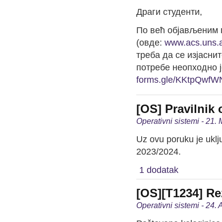
Драги студенти,
По већ објављеним
(овде:
www.acs.uns.a
треба да се изјасни
потребе неопходно 
forms.gle/KKtpQwf
[OS] Pravilnik
Operativni sistemi - 21.
Uz ovu poruku je uklj
2023/2024.
1 dodatak
[OS][T1234] Rez
Operativni sistemi - 24. 