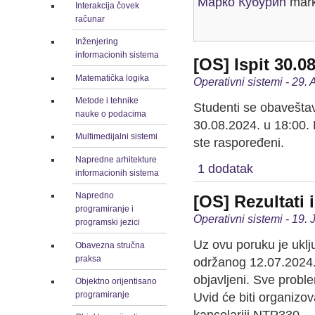
Марко Кубурић
mark
Interakcija čovek
računar
Inženjering
informacionih sistema
[OS] Ispit 30.0
Matematička logika
Operativni sistemi - 29.
Metode i tehnike
Studenti se obaveštav
nauke o podacima
30.08.2024. u 18:00. 
Multimedijalni sistemi
ste raspoređeni.
Napredne arhitekture
1 dodatak
informacionih sistema
Napredno
[OS] Rezultati 
programiranje i
Operativni sistemi - 19. 
programski jezici
Uz ovu poruku je uklj
Obavezna stručna
praksa
održanog 12.07.2024. 
objavljeni. Sve probl
Objektno orijentisano
programiranje
Uvid će biti organizo