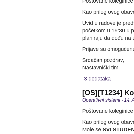
Poštovane koleginice 
Kao prilog ovog obave
Uvid u radove je pred
početkom u 19:30 u p
planiraju da dođu na 
Prijave su omogućene
Srdačan pozdrav,
Nastavnički tim
3 dodataka
[OS][T1234] K
Operativni sistemi - 14. 
Poštovane koleginice 
Kao prilog ovog obave
Mole se
SVI STUDEN