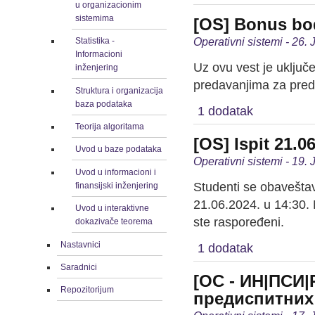
u organizacionim
sistemima
[OS] Bonus bod
Operativni sistemi - 26.
Statistika -
Informacioni
Uz ovu vest je uključ
inženjering
predavanjima za pred
Struktura i organizacija
baza podataka
1 dodatak
Teorija algoritama
[OS] Ispit 21.0
Uvod u baze podataka
Operativni sistemi - 19.
Uvod u informacioni i
Studenti se obaveštav
finansijski inženjering
21.06.2024. u 14:30. 
Uvod u interaktivne
ste raspoređeni.
dokazivače teorema
Nastavnici
1 dodatak
Saradnici
[ОС - ИН|ПСИ|
Repozitorijum
предиспитних