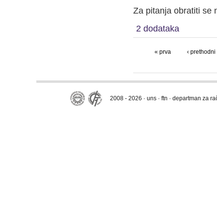
Za pitanja obratiti se
2 dodataka
« prva
‹ prethodni
2008 - 2026 · uns · ftn · departman za r