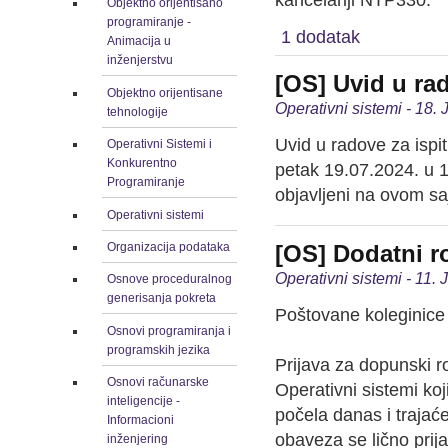
kancelariji NTP330.
Objektno orijentisano
programiranje -
1 dodatak
Animacija u
inženjerstvu
[OS] Uvid u rad
Objektno orijentisane
Operativni sistemi - 18. 
tehnologije
Uvid u radove za ispi
Operativni Sistemi i
Konkurentno
petak 19.07.2024. u 14
Programiranje
objavljeni na ovom sa
Operativni sistemi
Organizacija podataka
[OS] Dodatni r
Operativni sistemi - 11. 
Osnove proceduralnog
generisanja pokreta
Poštovane koleginice 
Osnovi programiranja i
programskih jezika
Prijava za dopunski 
Osnovi računarske
Operativni sistemi ko
inteligencije -
počela danas i trajać
Informacioni
obaveza se lično prija
inženjering