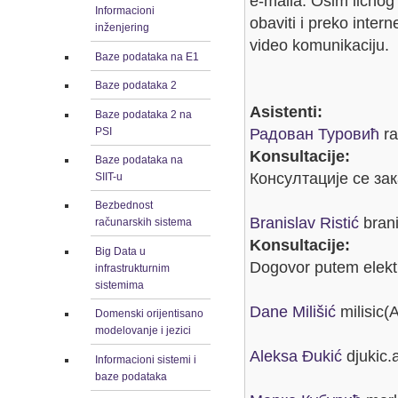
e-maila. Osim ličnog
Informacioni
obaviti i preko inter
inženjering
video komunikaciju.
Baze podataka na E1
Baze podataka 2
Asistenti:
Baze podataka 2 na
PSI
Радован Туровић
ra
Konsultacije:
Baze podataka na
Консултације се за
SIIT-u
Bezbednost
Branislav Ristić
brani
računarskih sistema
Konsultacije:
Big Data u
Dogovor putem elekt
infrastrukturnim
sistemima
Dane Milišić
milisic(
Domenski orijentisano
modelovanje i jezici
Aleksa Đukić
djukic.
Informacioni sistemi i
baze podataka