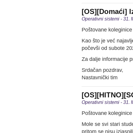
[OS][Domaći] I
Operativni sistemi - 31.
Poštovane koleginice 
Kao što je već najavl
počevši od subote 20
Za dalje informacije p
Srdačan pozdrav,
Nastavnički tim
[OS][HITNO][SO
Operativni sistemi - 31.
Poštovane koleginice 
Mole se svi stari stud
pritom se nisu izjasnil