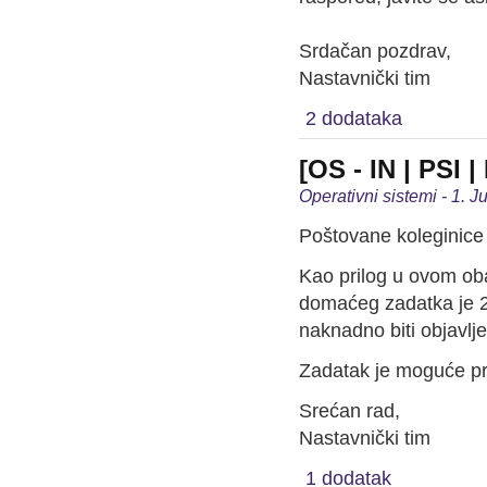
Srdačan pozdrav,
Nastavnički tim
2 dodataka
[OS - IN | PSI 
Operativni sistemi - 1. 
Poštovane koleginice 
Kao prilog u ovom ob
domaćeg zadatka je 2
naknadno biti objavlj
Zadatak je moguće p
Srećan rad,
Nastavnički tim
1 dodatak