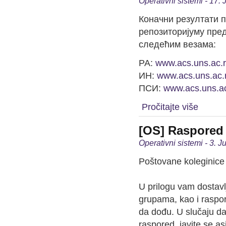
Operativni sistemi - 17.
Коначни резултати 
репозиторијуму пред
следећим везама:
РА:
www.acs.uns.ac.r
ИН:
www.acs.uns.ac.r
ПСИ:
www.acs.uns.ac
Pročitajte više
[OS] Raspored
Operativni sistemi - 3. 
Poštovane koleginice 
U prilogu vam dostav
grupama, kao i raspor
da dođu. U slučaju da
raspored, javite se a