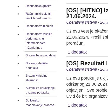
Računarska grafika
[OS] [HITNO] Iz
Računarski sistemi
21.06.2024.
visokih performansi
Operativni sistemi - 26.
Računarstvo u oblaku
Uz ovu vest je okačen
Računarstvo visokih
21.06.2024. Prošli spi
performansi u
proračun.
informacionom
inženjeringu
1 dodatak
Sistemi baza podataka
[OS] Rezultati 
Sistemi skladišta
podataka
Operativni sistemi - 26.
Sistemi virtualne
Uz ovu poruku je uklj
stvarnosti
održanog 21.06.2024. 
Sistemi za upravljanje
objavljeni. Sve probl
bazama podataka
Uvid će biti organiz
Softversko
1 dodatak
modelovanje procesa