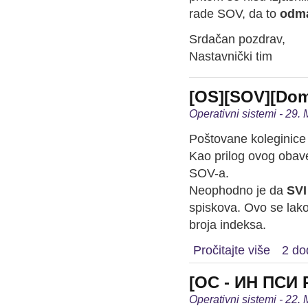
rade SOV, da to
odm
Srdačan pozdrav,
Nastavnički tim
[OS][SOV][Dom
Operativni sistemi - 29.
Poštovane koleginice 
Kao prilog ovog obave
SOV-a.
Neophodno je da
SVI
spiskova. Ovo se lako
broja indeksa.
Pročitajte više
2 do
[ОС - ИН ПСИ 
Operativni sistemi - 22.