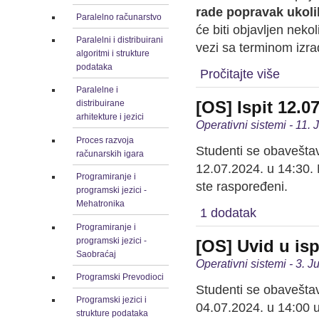
rade popravak ukoli
Paralelno računarstvo
će biti objavljen neko
Paralelni i distribuirani
vezi sa terminom izra
algoritmi i strukture
podataka
Pročitajte više
Paralelne i
[OS] Ispit 12.0
distribuirane
arhitekture i jezici
Operativni sistemi - 11. 
Proces razvoja
Studenti se obaveštav
računarskih igara
12.07.2024. u 14:30. 
Programiranje i
ste raspoređeni.
programski jezici -
Mehatronika
1 dodatak
Programiranje i
programski jezici -
[OS] Uvid u isp
Saobraćaj
Operativni sistemi - 3. J
Programski Prevodioci
Studenti se obaveštav
Programski jezici i
04.07.2024. u 14:00
strukture podataka