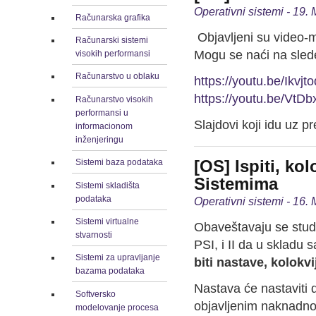
Operativni sistemi - 19.
Računarska grafika
Objavljeni su video-m
Računarski sistemi
Mogu se naći na sled
visokih performansi
Računarstvo u oblaku
https://youtu.be/Ikvjt
https://youtu.be/VtD
Računarstvo visokih
performansi u
Slajdovi koji idu uz 
informacionom
inženjeringu
[OS] Ispiti, ko
Sistemi baza podataka
Sistemima
Sistemi skladišta
podataka
Operativni sistemi - 16.
Sistemi virtualne
Obaveštavaju se stu
stvarnosti
PSI, i II da u skladu 
Sistemi za upravljanje
biti nastave, kolokvi
bazama podataka
Nastava će nastaviti 
Softversko
objavljenim naknadno 
modelovanje procesa