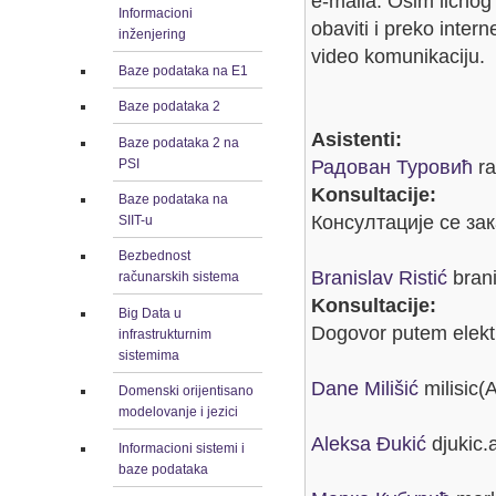
e-maila. Osim ličnog
Informacioni
obaviti i preko inter
inženjering
video komunikaciju.
Baze podataka na E1
Baze podataka 2
Asistenti:
Baze podataka 2 na
PSI
Радован Туровић
ra
Konsultacije:
Baze podataka na
Консултације се за
SIIT-u
Bezbednost
Branislav Ristić
brani
računarskih sistema
Konsultacije:
Big Data u
Dogovor putem elekt
infrastrukturnim
sistemima
Dane Milišić
milisic(
Domenski orijentisano
modelovanje i jezici
Aleksa Đukić
djukic.
Informacioni sistemi i
baze podataka