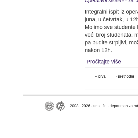
Operativni sistemi - 18.
Integralni ispit iz op
juna, u četvrtak, u 1
Molimo sve studente 
veći broj studenata, 
pa budite strpljivi, 
nakon 12h.
Pročitajte više
« prva
‹ prethodni
2008 - 2026 · uns · ftn · departman za r