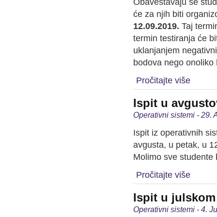
Obaveštavaju se stude
će za njih biti organ
12.09.2019.
Taj termi
termin testiranja će b
uklanjanjem negativn
bodova nego onoliko 
Pročitajte više
Ispit u avgust
Operativni sistemi - 29.
Ispit iz operativnih 
avgusta, u petak, u 1
Molimo sve studente k
Pročitajte više
Ispit u julsko
Operativni sistemi - 4. J