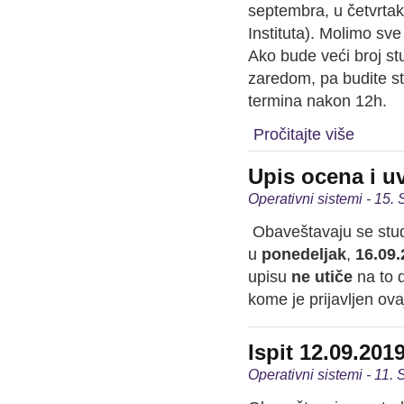
septembra, u četvrta
Instituta). Molimo sv
Ako bude veći broj st
zaredom, pa budite st
termina nakon 12h.
Pročitajte više
Upis ocena i u
Operativni sistemi - 15
Obaveštavaju se stu
u
ponedeljak
,
16.09.
upisu
ne utiče
na to d
kome je prijavljen ova
Ispit 12.09.201
Operativni sistemi - 11