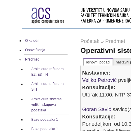
Početak
»
Predmet
O katedri
Operativni sis
Obaveštenja
Predmeti
osnovni podaci
nastavni 
Arhitektura računara -
Nastavnici:
E2, E3 i IN
Veljko Petrović
pvelj
Arhitektura računara
Konsultacije:
SIIT
Utorak 11:00, NTP 3
Arhitektura sistema
velikih skupova
Goran Savić
savicg(
podataka
Konsultacije:
Baze podataka 1
Ponedeljkom od 10:3
Baze podataka 1 -