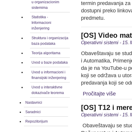
u organizacionim
termin predavanja za 
sistemima
dostupni preko linkov
predmetu.
Statistika -
Informacioni
inženjering
[OS] Video mate
Struktura i organizacija
Operativni sistemi - 15.
baza podataka
Obaveštavaju se stud
Teorija algoritama
i Automatika, Primenje
Uvod u baze podataka
da je na YouTube-u po
Uvod u informacioni i
koji se održava u utor
finansijski inženjering
predavanja koji se od
Uvod u interaktivne
Pročitajte više
dokazivače teorema
Nastavnici
[OS] T12 i mer
Saradnici
Operativni sistemi - 15.
Repozitorijum
Obaveštavaju se stud