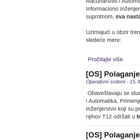
Računarstvo i Automat
Informaciono Inženjer
suprotnom,
sva nast
Uzimajući u obzir tre
sledeće mere:
Pročitajte više
[OS] Polaganje
Operativni sistemi - 15.
Obaveštavaju se stu
i Automatika, Primenj
Inženjerstvo koji su 
njihov T12 održati u
M
[OS] Polaganje