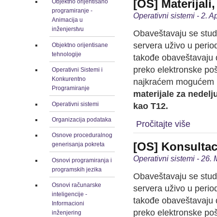
[OS] Materijali,
Objektno orijentisano
programiranje -
Operativni sistemi - 2. A
Animacija u
inženjerstvu
Obaveštavaju se stude
servera uživo u perio
Objektno orijentisane
tehnologije
takođe obaveštavaju d
preko elektronske pošt
Operativni Sistemi i
Konkurentno
najkraćem mogućem r
Programiranje
materijale za nedelj
Operativni sistemi
kao T12.
Organizacija podataka
Pročitajte više
Osnove proceduralnog
[OS] Konsultaci
generisanja pokreta
Operativni sistemi - 26.
Osnovi programiranja i
programskih jezika
Obaveštavaju se stude
Osnovi računarske
servera uživo u perio
inteligencije -
takođe obaveštavaju d
Informacioni
preko elektronske pošt
inženjering