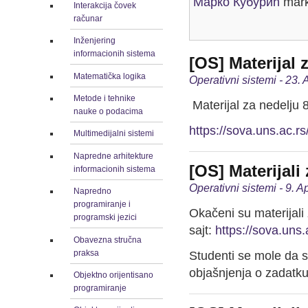
Марко Кубурић
mark
Interakcija čovek
računar
Inženjering
informacionih sistema
[OS] Materijal 
Matematička logika
Operativni sistemi - 23. 
Metode i tehnike
Materijal za nedelju
nauke o podacima
https://sova.uns.ac.
Multimedijalni sistemi
Napredne arhitekture
[OS] Materijal
informacionih sistema
Operativni sistemi - 9. A
Napredno
programiranje i
Okačeni su materijal
programski jezici
sajt:
https://sova.uns
Obavezna stručna
praksa
Studenti se mole da sa
objašnjenja o zadatk
Objektno orijentisano
programiranje