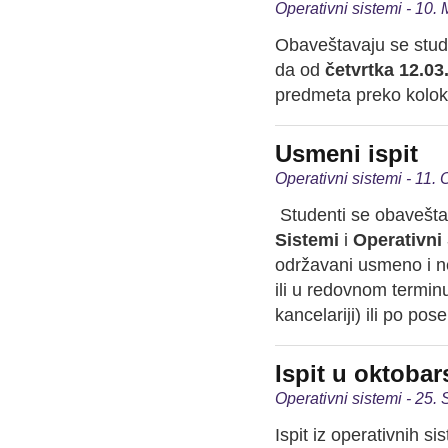
Operativni sistemi - 10.
Obaveštavaju se stude
da od
četvrtka 12.03
predmeta preko kolok
Usmeni ispit
Operativni sistemi - 11.
Studenti se obaveštav
Sistemi
i
Operativni
održavani usmeno i ne
ili u redovnom terminu
kancelariji) ili po p
Ispit u oktoba
Operativni sistemi - 25
Ispit iz operativnih 