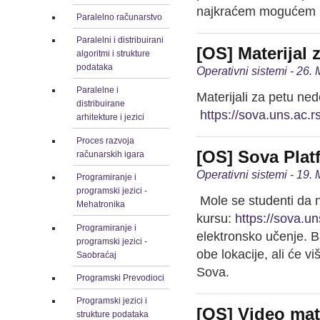
najkraćem mogućem 
Paralelno računarstvo
Paralelni i distribuirani
[OS] Materijal 
algoritmi i strukture
podataka
Operativni sistemi - 26.
Paralelne i
Materijali za petu ned
distribuirane
https://sova.uns.ac.
arhitekture i jezici
Proces razvoja
[OS] Sova Plat
računarskih igara
Operativni sistemi - 19.
Programiranje i
programski jezici -
Mole se studenti da n
Mehatronika
kursu:
https://sova.u
Programiranje i
elektronsko učenje. B
programski jezici -
obe lokacije, ali će v
Saobraćaj
Sova.
Programski Prevodioci
Programski jezici i
[OS] Video mate
strukture podataka