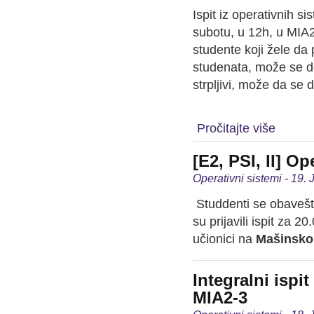
Ispit iz operativnih s
subotu, u 12h, u MIA2
studente koji žele da
studenata, može se d
strpljivi, može da se
Pročitajte više
[E2, PSI, II] O
Operativni sistemi - 19.
Studdenti se obavešt
su prijavili ispit za 20
učionici na
Mašinskom
Integralni ispit
MIA2-3